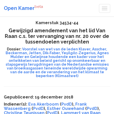
beta
Open Kamer
Kamerstuk 34534-44
Gewijzigd amendement van het lid Van
Raan c.s. ter vervanging van nr. 20 over de
tussendoelen verplichten
Dossier:
Voorstel van wet van de leden Klaver, Asscher,
Beckerman, Jetten, Dik-Faber, Yeşilgöz-Zegerius, Agnes
Mulder en Geleijnse houdende een kader voor het
ontwikkelen van beleid gericht op onomkeerbaar en
stapsgewijs terugdringen van de Nederlandse emissies
van broeikasgassen teneinde wereldwijde opwarming
van de aarde en de verandering van het klimaat te
beperken (Klimaatwet)
Gepubliceerd: 19 december 2018
Indiener(s):
Eva Akerboom
(
PvdD
),
Frank
Wassenberg
(
PvdD
),
Esther Ouwehand
(
PvdD
),
Christine Teunissen
(
PvdD
),
Lammert van Raan