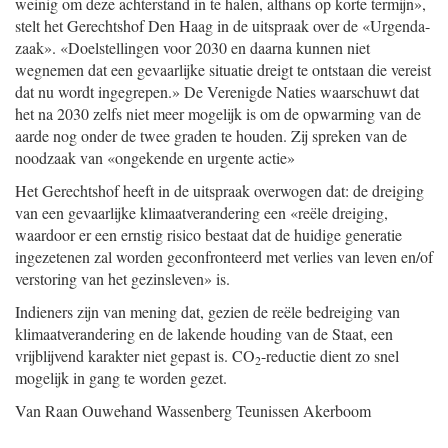
weinig om deze achterstand in te halen, althans op korte termijn»,
stelt het Gerechtshof Den Haag in de uitspraak over de «Urgenda-
zaak». «Doelstellingen voor 2030 en daarna kunnen niet
wegnemen dat een gevaarlijke situatie dreigt te ontstaan die vereist
dat nu wordt ingegrepen.» De Verenigde Naties waarschuwt dat
het na 2030 zelfs niet meer mogelijk is om de opwarming van de
aarde nog onder de twee graden te houden. Zij spreken van de
noodzaak van «ongekende en urgente actie»
Het Gerechtshof heeft in de uitspraak overwogen dat: de dreiging
van een gevaarlijke klimaatverandering een «reële dreiging,
waardoor er een ernstig risico bestaat dat de huidige generatie
ingezetenen zal worden geconfronteerd met verlies van leven en/of
verstoring van het gezinsleven» is.
Indieners zijn van mening dat, gezien de reële bedreiging van
klimaatverandering en de lakende houding van de Staat, een
vrijblijvend karakter niet gepast is. CO
-reductie dient zo snel
2
mogelijk in gang te worden gezet.
Van Raan
Ouwehand
Wassenberg
Teunissen
Akerboom