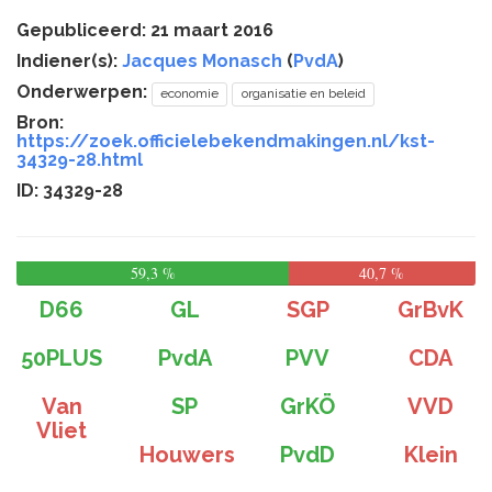
Gepubliceerd: 21 maart 2016
Indiener(s):
Jacques Monasch
(
PvdA
)
Onderwerpen:
economie
organisatie en beleid
Bron:
https://zoek.officielebekendmakingen.nl/kst-
34329-28.html
ID: 34329-28
59,3 %
40,7 %
D66
GL
SGP
GrBvK
50PLUS
PvdA
PVV
CDA
Van
SP
GrKÖ
VVD
Vliet
Houwers
PvdD
Klein