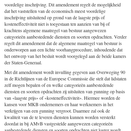
voordelige inschrijving. Dit amendement regelt de mogelijkheid
dat het vaststellen van de economisch meest voordelige
inschrijving uitsluitend op grond van de laagste prijs of
kosteneffectiviteit niet is toegestaan ten aanzien van bij of
krachtens algemene maatregel van bestuur aangewezen
categorieën aanbestedende diensten en soorten opdrachten. Verder
regelt dit amendement dat de algemene maatregel van bestuur is
onderworpen aan een lichte voorhangprocedure, inhoudende dat
het ontwerp van het besluit wordt voorgelegd aan de beide kamers
der Staten-Generaal.
Met dit amendement wordt invulling gegeven aan Overweging 90
in de Richtlijnen van de Europese Commissie die stelt dat lidstaten
zelf mogen bepalen of en welke categorieën aanbestedende
diensten en soorten opdrachten zij uitsluiten van gunning op basis
van «laagste prijs» of «kosteneffectiviteit». Hiermee worden de
kansen voor MKB ondernemers en haar werknemers in het
verkrijgen van een gunning vergroot. Daarmee zal ook de
kwaliteit van de te leveren diensten kunnen worden versterkt
doordat in bij AMvB vastgestelde aangewezen categorieën
aanbestedende diensten en soorten opdrachten niet louter wordt