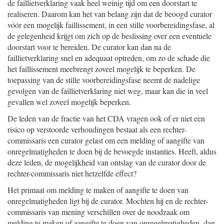
de faillietverklaring vaak heel weinig tijd om een doorstart te
realiseren. Daarom kan het van belang zijn dat de beoogd curator
vóór een mogelijk faillissement, in een stille voorbereidingsfase, al
de gelegenheid krijgt om zich op de beslissing over een eventuele
doorstart voor te bereiden. De curator kan dan na de
faillietverklaring snel en adequaat optreden, om zo de schade die
het faillissement meebrengt zoveel mogelijk te beperken. De
toepassing van de stille voorbereidingsfase neemt de nadelige
gevolgen van de faillietverklaring niet weg, maar kan die in veel
gevallen wel zoveel mogelijk beperken.
De leden van de fractie van het CDA vragen ook of er niet een
risico op verstoorde verhoudingen bestaat als een rechter-
commissaris een curator gelast om een melding of aangifte van
onregelmatigheden te doen bij de bevoegde instanties. Heeft, aldus
deze leden, de mogelijkheid van ontslag van de curator door de
rechter-commissaris niet hetzelfde effect?
Het primaat om melding te maken of aangifte te doen van
onregelmatigheden ligt bij de curator. Mochten hij en de rechter-
commissaris van mening verschillen over de noodzaak om
melding te maken of aangifte te doen van onregelmatigheden, dan