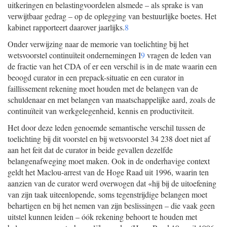
uitkeringen en belastingvoordelen alsmede – als sprake is van
verwijtbaar gedrag – op de oplegging van bestuurlijke boetes. Het
kabinet rapporteert daarover jaarlijks.
8
Onder verwijzing naar de memorie van toelichting bij het
wetsvoorstel continuïteit ondernemingen I
9
vragen de leden van
de fractie van het CDA of er een verschil is in de mate waarin een
beoogd curator in een prepack-situatie en een curator in
faillissement rekening moet houden met de belangen van de
schuldenaar en met belangen van maatschappelijke aard, zoals de
continuïteit van werkgelegenheid, kennis en productiviteit.
Het door deze leden genoemde semantische verschil tussen de
toelichting bij dit voorstel en bij wetsvoorstel 34 238 doet niet af
aan het feit dat de curator in beide gevallen dezelfde
belangenafweging moet maken. Ook in de onderhavige context
geldt het Maclou-arrest van de Hoge Raad uit 1996, waarin ten
aanzien van de curator werd overwogen dat «hij bij de uitoefening
van zijn taak uiteenlopende, soms tegenstrijdige belangen moet
behartigen en bij het nemen van zijn beslissingen – die vaak geen
uitstel kunnen leiden – óók rekening behoort te houden met