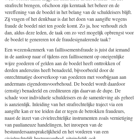
strafrecht brengen, ofschoon zijn kerntaak het beheer en de
vereffening van de boedel in het belang van de schuldeisers blijft.
Zij vragen of het denkbaar is dat het doen van aangifte wegens
fraude de boedel niet ten goede komt. Zo ja, hoe verhoudt zich
dan, aldus deze leden, de taak om zo veel mogelijk opbrengst voor
de boedel te genereren tot de fraudesignalerende taak?
Een wezenskenmerk van faillissementsfraude is juist dat iemand
in de aanloop naar of tijdens een faillissement op oneigenlijke
wijze goederen of gelden aan de boedel heeft onttrokken of
derden anderszins heeft benadeeld, bijvoorbeeld door de
onrechtmatige doorverkoop van goederen met voorbijgaan aan
andermans eigendomsvoorbehoud. De boedel wordt daardoor
(ernstig) benadeeld en crediteuren zijn daarvan de dupe. De
schade voor individuele schuldeisers en de samenleving als geheel
is aanzienlijk. Inleiding van het strafrechtelijke traject via een
aangifte kan er toe leiden dat er tegen de betrokken fraudeurs,
naast de inzet van civielrechtelijke instrumenten zoals vernietiging
van paulianeuze handelingen, het inroepen van de
bestuurdersaansprakelijkheid en het vorderen van een
civielrechtelijk bestuursverbod, uiteindelijk ook