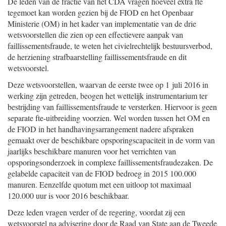
De leden van de fractie van het CDA vragen hoeveel extra fte
tegemoet kan worden gezien bij de FIOD en het Openbaar
Ministerie (OM) in het kader van implementatie van de drie
wetsvoorstellen die zien op een effectievere aanpak van
faillissementsfraude, te weten het civielrechtelijk bestuursverbod,
de herziening strafbaarstelling faillissementsfraude en dit
wetsvoorstel.
Deze wetsvoorstellen, waarvan de eerste twee op 1 juli 2016 in
werking zijn getreden, beogen het wettelijk instrumentarium ter
bestrijding van faillissementsfraude te versterken. Hiervoor is geen
separate fte-uitbreiding voorzien. Wel worden tussen het OM en
de FIOD in het handhavingsarrangement nadere afspraken
gemaakt over de beschikbare opsporingscapaciteit in de vorm van
jaarlijks beschikbare manuren voor het verrichten van
opsporingsonderzoek in complexe faillissementsfraudezaken. De
gelabelde capaciteit van de FIOD bedroeg in 2015 100.000
manuren. Eenzelfde quotum met een uitloop tot maximaal
120.000 uur is voor 2016 beschikbaar.
Deze leden vragen verder of de regering, voordat zij een
wetsvoorstel na advisering door de Raad van State aan de Tweede