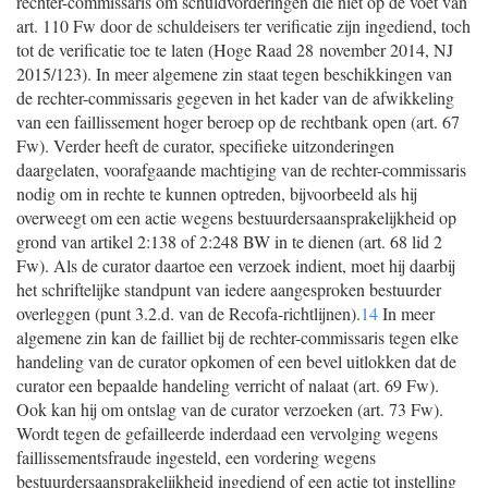
rechter-commissaris om schuldvorderingen die niet op de voet van
art. 110 Fw door de schuldeisers ter verificatie zijn ingediend, toch
tot de verificatie toe te laten (Hoge Raad 28 november 2014, NJ
2015/123). In meer algemene zin staat tegen beschikkingen van
de rechter-commissaris gegeven in het kader van de afwikkeling
van een faillissement hoger beroep op de rechtbank open (art. 67
Fw). Verder heeft de curator, specifieke uitzonderingen
daargelaten, voorafgaande machtiging van de rechter-commissaris
nodig om in rechte te kunnen optreden, bijvoorbeeld als hij
overweegt om een actie wegens bestuurdersaansprakelijkheid op
grond van artikel 2:138 of 2:248 BW in te dienen (art. 68 lid 2
Fw). Als de curator daartoe een verzoek indient, moet hij daarbij
het schriftelijke standpunt van iedere aangesproken bestuurder
overleggen (punt 3.2.d. van de Recofa-richtlijnen).
14
In meer
algemene zin kan de failliet bij de rechter-commissaris tegen elke
handeling van de curator opkomen of een bevel uitlokken dat de
curator een bepaalde handeling verricht of nalaat (art. 69 Fw).
Ook kan hij om ontslag van de curator verzoeken (art. 73 Fw).
Wordt tegen de gefailleerde inderdaad een vervolging wegens
faillissementsfraude ingesteld, een vordering wegens
bestuurdersaansprakelijkheid ingediend of een actie tot instelling