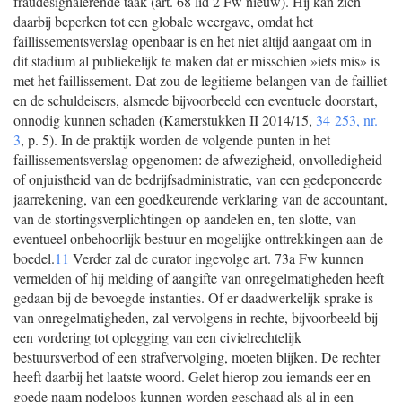
fraudesignalerende taak (art. 68 lid 2 Fw nieuw). Hij kan zich
daarbij beperken tot een globale weergave, omdat het
faillissementsverslag openbaar is en het niet altijd aangaat om in
dit stadium al publiekelijk te maken dat er misschien »iets mis» is
met het faillissement. Dat zou de legitieme belangen van de failliet
en de schuldeisers, alsmede bijvoorbeeld een eventuele doorstart,
onnodig kunnen schaden (Kamerstukken II 2014/15,
34 253, nr.
3
, p. 5). In de praktijk worden de volgende punten in het
faillissementsverslag opgenomen: de afwezigheid, onvolledigheid
of onjuistheid van de bedrijfsadministratie, van een gedeponeerde
jaarrekening, van een goedkeurende verklaring van de accountant,
van de stortingsverplichtingen op aandelen en, ten slotte, van
eventueel onbehoorlijk bestuur en mogelijke onttrekkingen aan de
boedel.
11
Verder zal de curator ingevolge art. 73a Fw kunnen
vermelden of hij melding of aangifte van onregelmatigheden heeft
gedaan bij de bevoegde instanties. Of er daadwerkelijk sprake is
van onregelmatigheden, zal vervolgens in rechte, bijvoorbeeld bij
een vordering tot oplegging van een civielrechtelijk
bestuursverbod of een strafvervolging, moeten blijken. De rechter
heeft daarbij het laatste woord. Gelet hierop zou iemands eer en
goede naam nodeloos kunnen worden geschaad als al in een