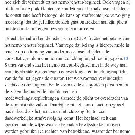
hoe zich dit verhoudt tot het nemo tenetur-beginsel. Ook vragen zij
of dit er in de praktijk niet toe kan leiden dat, zoals Insolad tijdens
de consultatie heeft betoogd, de kans op strafrechtelijke vervolging
meebrengt dat de gefailleerde zich gaat onttrekken aan zijn plicht
om de curator uit eigen beweging te informeren.
Terecht benadrukken de leden van de CDA-fractie het belang van
het nemo tenetur-beginsel. Vanwege dat belang is hierop, mede in
reactie op de inbreng van onder meer Insolad tijdens de
consultatie, in de memorie van toelichting uitgebreid ingegaan.
10
Samenvattend staat het nemo tenetur-beginsel niet in de weg aan
een uitgebreidere algemene medewerkings- en inlichtingenplicht
van de failliet jegens de curator. Het wetsvoorstel verduidelijkt
slechts de omvang van beide, evenals de categorieën personen en
de zaken die onder de inlichtingen- en
medewerkingsverplichtingen alsmede de plicht tot overdracht van
de administratie vallen. Daarbij komt het nemo-tenetur-beginsel
pas in beeld als het, na een eventuele aangifte, tot een
daadwerkelijke strafvervolging komt. Het beginsel stelt dan
grenzen aan de wijze waarop bepaalde bewijsstukken mogen
worden gebruikt. De rechten van betrokkene, waaronder het nemo