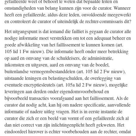
gefailleerde weet of behoort te weten dat bepaalde feiten en
omstandigheden van belang kunnen zijn voor de curator. Wanneer
heeft een gefailleerde, aldus deze leden, onvoldoende meegewerkt
en controleert de curator of uiteindelijk de rechter-commissaris dit?
Het uitgangspunt is dat iemand die failliet is gegaan de curator alle
nodige informatie moet verstrekken om tot een adequaat beheer en
goede afwikkeling van het faillissement te kunnen komen (art.
105 lid 1 Fw nieuw). Die informatie heeft onder meer betrekking
op aard en omvang van de schuldeisers, de administratie,
inkomsten en uitgaven, aard en omvang van de boedel,
buitenlandse vermogensbestanddelen (art. 105 lid 2 Fw nieuw),
uitstaande leningen en belastingschulden, de overlegging van
eventuele encryptiesleutels (art. 105a lid 2 Fw nieuw), mogelijke
leveringen aan derden onder eigendomsvoorbehoud en
bijvoorbeeld transacties voorafgaand aan het faillissement. Als de
curator dat nodig acht, kan hij om nadere specificatie, aanvullende
informatie of nadere uitleg vragen. Het is in eerste instantie de
curator die zich er een beeld van vormt of een gefailleerde zich al
dan niet correct van zijn inlichtingenplicht heeft gekweten. Het
eindoordeel hierover is echter voorbehouden aan de rechter, omdat