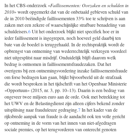
In het CBS-onderzoek «
Faillissementen: Oorzaken en schulden in
2010
» wordt opgemerkt dat van de onbetaald gebleven schuld van
de in 2010 beëindigde faillissementen 33% toe te schrijven is aan
zaken met een zekere of waarschijnlijke strafbare benadeling van
schuldeisers.
6
Uit het onderzoek blijkt niet specifiek hoe er in
ieder faillissement is ingegrepen, noch hoeveel geld daarbij ten
bate van de boedel is teruggehaald. In de rechtspraktijk wordt de
opbrengst van ontneming van wederrechtelijk verkregen voordeel
niet uitgesplitst naar misdrijf. Onduidelijk blijft daarom welk
bedrag is ontnomen in faillissementsfraudezaken. Dat het
overigens bij een ontnemingsvordering inzake faillissementsfraude
om forse bedragen kan gaan, blijkt bijvoorbeeld uit de strafzaak
die wordt besproken in het tijdschrift van het Openbaar Ministerie
«Opportuun» (2015, nr. 3, pp. 10–13). Daarin is een bedrag van
ongeveer twee miljoen euro aan de orde. Ook met betrekking tot
het UWV en de Belastingdienst zijn alleen cijfers bekend zonder
uitsplitsing naar frauduleuze gedraging.
7
In het kader van de
rijksbrede aanpak van fraude is de aandacht ook ten volle gericht
op ontneming in de vorm van het innen van niet-afgedragen
sociale premies, op het terugvorderen van onterecht genoten