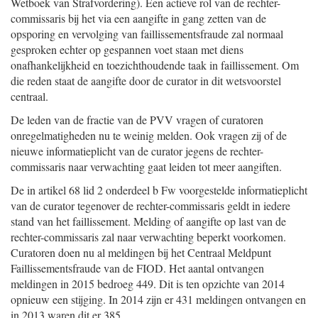
Wetboek van Strafvordering). Een actieve rol van de rechter-
commissaris bij het via een aangifte in gang zetten van de
opsporing en vervolging van faillissementsfraude zal normaal
gesproken echter op gespannen voet staan met diens
onafhankelijkheid en toezichthoudende taak in faillissement. Om
die reden staat de aangifte door de curator in dit wetsvoorstel
centraal.
De leden van de fractie van de PVV vragen of curatoren
onregelmatigheden nu te weinig melden. Ook vragen zij of de
nieuwe informatieplicht van de curator jegens de rechter-
commissaris naar verwachting gaat leiden tot meer aangiften.
De in artikel 68 lid 2 onderdeel b Fw voorgestelde informatieplicht
van de curator tegenover de rechter-commissaris geldt in iedere
stand van het faillissement. Melding of aangifte op last van de
rechter-commissaris zal naar verwachting beperkt voorkomen.
Curatoren doen nu al meldingen bij het Centraal Meldpunt
Faillissementsfraude van de FIOD. Het aantal ontvangen
meldingen in 2015 bedroeg 449. Dit is ten opzichte van 2014
opnieuw een stijging. In 2014 zijn er 431 meldingen ontvangen en
in 2013 waren dit er 385.