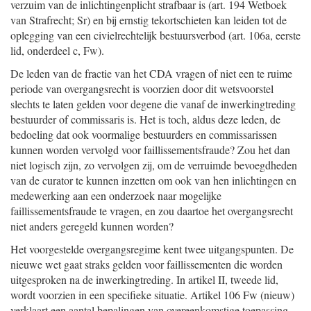
verzuim van de inlichtingenplicht strafbaar is (art. 194 Wetboek
van Strafrecht; Sr) en bij ernstig tekortschieten kan leiden tot de
oplegging van een civielrechtelijk bestuursverbod (art. 106a, eerste
lid, onderdeel c, Fw).
De leden van de fractie van het CDA vragen of niet een te ruime
periode van overgangsrecht is voorzien door dit wetsvoorstel
slechts te laten gelden voor degene die vanaf de inwerkingtreding
bestuurder of commissaris is. Het is toch, aldus deze leden, de
bedoeling dat ook voormalige bestuurders en commissarissen
kunnen worden vervolgd voor faillissementsfraude? Zou het dan
niet logisch zijn, zo vervolgen zij, om de verruimde bevoegdheden
van de curator te kunnen inzetten om ook van hen inlichtingen en
medewerking aan een onderzoek naar mogelijke
faillissementsfraude te vragen, en zou daartoe het overgangsrecht
niet anders geregeld kunnen worden?
Het voorgestelde overgangsregime kent twee uitgangspunten. De
nieuwe wet gaat straks gelden voor faillissementen die worden
uitgesproken na de inwerkingtreding. In artikel II, tweede lid,
wordt voorzien in een specifieke situatie. Artikel 106 Fw (nieuw)
verklaart een aantal bepalingen van overeenkomstige toepassing