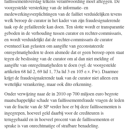
faillissementsverslag telkens verantwoording moet afleggen. De
voorgestelde versterking van de informatie- en
medewerkingsverplichtingen van de failliet verduidelijken tevens
welk beroep de curator in het kader van zijn fraudesignalerende
taak op de gefailleerde kan doen. Ten slotte wordt er transparantie
geboden in de verhouding tussen curator en rechter-commissaris,
en wordt verduidelijkt dat de rechter-commissaris de curator
eventueel kan gelasten om aangifte van geconstateerde
onregelmatigheden te doen alsmede dat er geen beroep open staat
tegen de beslissing van de curator om al dan niet melding of
aangifte van onregelmatigheden te doen (vgl. de voorgestelde
artikelen 68 lid 2, 69 lid 1, 73a lid 3 en 105 e.v. Fw). Daarmee
krijgt de fraudesignalerende taak van de curator niet alleen een
wettelijke verankering, maar ook dito erkenning.
Onder verwijzing naar de in 2010 op 700 miljoen euro begrote
maatschappelijke schade van faillissementsfraude vragen de leden
van de fractie van de SP verder hoe er bij deze faillissementen is
ingegrepen, hoeveel geld daarbij voor de crediteuren is
teruggehaald en in hoeveel procent van de faillissementen er
sprake is van onrechtmatige of strafbare benadeling.