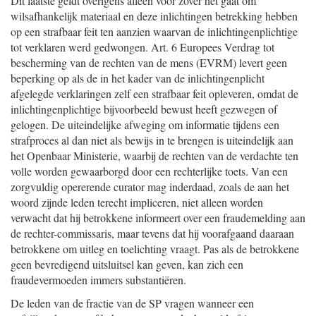
Dit laatste geldt overigens alleen voor zover het gaat om
wilsafhankelijk materiaal en deze inlichtingen betrekking hebben
op een strafbaar feit ten aanzien waarvan de inlichtingenplichtige
tot verklaren werd gedwongen. Art. 6 Europees Verdrag tot
bescherming van de rechten van de mens (EVRM) levert geen
beperking op als de in het kader van de inlichtingenplicht
afgelegde verklaringen zelf een strafbaar feit opleveren, omdat de
inlichtingenplichtige bijvoorbeeld bewust heeft gezwegen of
gelogen. De uiteindelijke afweging om informatie tijdens een
strafproces al dan niet als bewijs in te brengen is uiteindelijk aan
het Openbaar Ministerie, waarbij de rechten van de verdachte ten
volle worden gewaarborgd door een rechterlijke toets. Van een
zorgvuldig opererende curator mag inderdaad, zoals de aan het
woord zijnde leden terecht impliceren, niet alleen worden
verwacht dat hij betrokkene informeert over een fraudemelding aan
de rechter-commissaris, maar tevens dat hij voorafgaand daaraan
betrokkene om uitleg en toelichting vraagt. Pas als de betrokkene
geen bevredigend uitsluitsel kan geven, kan zich een
fraudevermoeden immers substantiëren.
De leden van de fractie van de SP vragen wanneer een