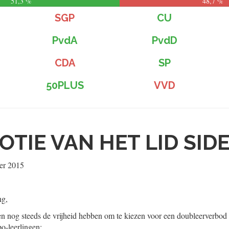
51,3 %
48,7 %
SGP
CU
PvdA
PvdD
CDA
SP
50PLUS
VVD
OTIE VAN HET LID SID
er 2015
ng,
en nog steeds de vrijheid hebben om te kiezen voor een doubleerverbod
-leerlingen;