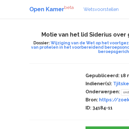
beta
Open Kamer
Wetsvoorstellen
Motie van het lid Siderius ov
Dossier:
Wijziging van de Wet op het voortge
van profielen in het voorbereidend beroepsond
beroepsgerich
Gepubliceerd: 18
Indiener(s):
Tjitske
Onderwerpen:
ond
Bron:
https://zoek
ID: 34184-11