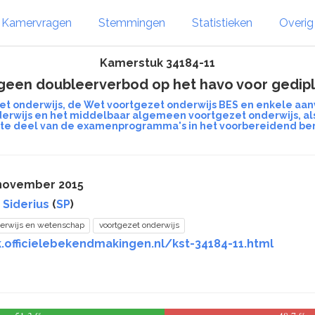
Kamervragen
Stemmingen
Statistieken
Overi
Kamerstuk 34184-11
er geen doubleerverbod op het havo voor ged
zet onderwijs, de Wet voortgezet onderwijs BES en enkele aa
erwijs en het middelbaar algemeen voortgezet onderwijs, alsm
te deel van de examenprogramma's in het voorbereidend be
 november 2015
 Siderius
(
SP
)
erwijs en wetenschap
voortgezet onderwijs
.officielebekendmakingen.nl/kst-34184-11.html