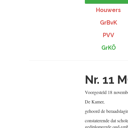
Houwers
GrBvK
PVV
GrKÖ
Nr. 11
M
Voorgesteld
18 novemb
De Kamer,
gehoord de beraadslagi
constaterende dat schol
gediplomeerde oud-vmbo