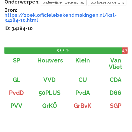
Onderwerpen:
onderwijs en wetenschap
voortgezet onderwijs
Bron:
https://zoek.officielebekendmakingen.nl/kst-
34184-10.html
ID: 34184-10
95,3 %
4,7
%
SP
Houwers
Klein
Van
Vliet
GL
VVD
CU
CDA
PvdD
50PLUS
PvdA
D66
PVV
GrKÖ
GrBvK
SGP