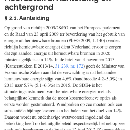
achtergrond
§ 2.1. Aanleiding
Op grond van richtlijn 2009/28/EG van het Europees parlement
en de Raad van 23 april 2009 ter bevordering van het gebruik van
energie uit hernieuwbare bronnen (PbEG 2009, L 140) (verder:
richtlijn hernieuwbare energie) dient Nederland ervoor te zorgen
dat zijn aandeel energie uit hernieuwbare bronnen in 2020
minstens gelijk is aan 14%. In de brief van 4 november 2013
(Kamerstukken II 2013/14,
31 239, nr. 172
) geeft de Minister van
Economische Zaken aan dat de verwachting is dat het aandeel
hernieuwbare energie stijgt van 4,6% (bandbreedte 4,2–5,0%) in
2013 naar 5,7% (5,1–6,3%) in 2015. De SDE+ is het
stimuleringsinstrument voor hernieuwbare energie, met als
belangrijkste kenmerk dat de meest kosteneffectieve opties als
eerste worden gestimuleerd. Windparken op zee moeten ook een
substantiële bijdrage leveren aan het halen van het doel van 14%.
Daarom wordt nu onderhavige wetsvoorstel ingediend dat
betrekking heeft op het uitgiftebeleid respectievelijk het net op zee
zoals ook beschreven in de brief van 12 juni 2012 (Kamerstukken