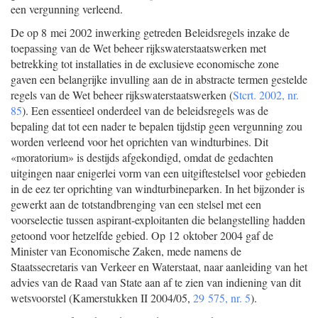
een vergunning verleend.
De op 8 mei 2002 inwerking getreden Beleidsregels inzake de
toepassing van de Wet beheer rijkswaterstaatswerken met
betrekking tot installaties in de exclusieve economische zone
gaven een belangrijke invulling aan de in abstracte termen gestelde
regels van de Wet beheer rijkswaterstaatswerken (
Stcrt. 2002, nr.
85
). Een essentieel onderdeel van de beleidsregels was de
bepaling dat tot een nader te bepalen tijdstip geen vergunning zou
worden verleend voor het oprichten van windturbines. Dit
«moratorium» is destijds afgekondigd, omdat de gedachten
uitgingen naar enigerlei vorm van een uitgiftestelsel voor gebieden
in de eez ter oprichting van windturbineparken. In het bijzonder is
gewerkt aan de totstandbrenging van een stelsel met een
voorselectie tussen aspirant-exploitanten die belangstelling hadden
getoond voor hetzelfde gebied. Op 12 oktober 2004 gaf de
Minister van Economische Zaken, mede namens de
Staatssecretaris van Verkeer en Waterstaat, naar aanleiding van het
advies van de Raad van State aan af te zien van indiening van dit
wetsvoorstel (Kamerstukken II 2004/05,
29 575, nr. 5
).