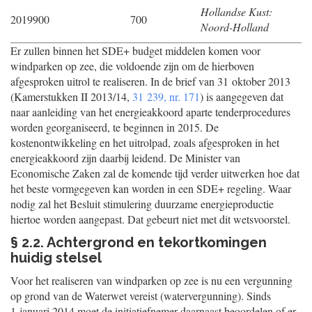
Hollandse Kust:
2019
900
700
Noord-Holland
Er zullen binnen het SDE+ budget middelen komen voor
windparken op zee, die voldoende zijn om de hierboven
afgesproken uitrol te realiseren. In de brief van 31 oktober 2013
(Kamerstukken II 2013/14,
31 239, nr. 171
) is aangegeven dat
naar aanleiding van het energieakkoord aparte tenderprocedures
worden georganiseerd, te beginnen in 2015. De
kostenontwikkeling en het uitrolpad, zoals afgesproken in het
energieakkoord zijn daarbij leidend. De Minister van
Economische Zaken zal de komende tijd verder uitwerken hoe dat
het beste vormgegeven kan worden in een SDE+ regeling. Waar
nodig zal het Besluit stimulering duurzame energieproductie
hiertoe worden aangepast. Dat gebeurt niet met dit wetsvoorstel.
§ 2.2. Achtergrond en tekortkomingen
huidig stelsel
Voor het realiseren van windparken op zee is nu een vergunning
op grond van de Waterwet vereist (watervergunning). Sinds
1 januari 2014 moet de initiatiefnemer daarnaast beoordelen of er