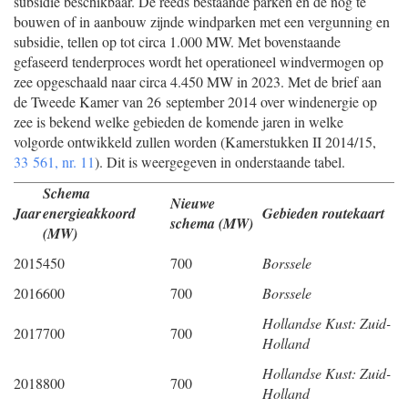
subsidie beschikbaar. De reeds bestaande parken en de nog te
bouwen of in aanbouw zijnde windparken met een vergunning en
subsidie, tellen op tot circa 1.000 MW. Met bovenstaande
gefaseerd tenderproces wordt het operationeel windvermogen op
zee opgeschaald naar circa 4.450 MW in 2023. Met de brief aan
de Tweede Kamer van 26 september 2014 over windenergie op
zee is bekend welke gebieden de komende jaren in welke
volgorde ontwikkeld zullen worden (Kamerstukken II 2014/15,
33 561, nr. 11
). Dit is weergegeven in onderstaande tabel.
Schema
Nieuwe
Jaar
energieakkoord
Gebieden routekaart
schema (MW)
(MW)
2015
450
700
Borssele
2016
600
700
Borssele
Hollandse Kust: Zuid-
2017
700
700
Holland
Hollandse Kust: Zuid-
2018
800
700
Holland