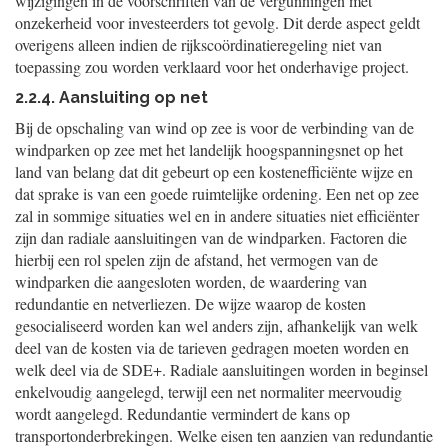
wijzigingen in de voorschriften van de vergunningen met
onzekerheid voor investeerders tot gevolg. Dit derde aspect geldt
overigens alleen indien de rijkscoördinatieregeling niet van
toepassing zou worden verklaard voor het onderhavige project.
2.2.4. Aansluiting op net
Bij de opschaling van wind op zee is voor de verbinding van de
windparken op zee met het landelijk hoogspanningsnet op het
land van belang dat dit gebeurt op een kostenefficiënte wijze en
dat sprake is van een goede ruimtelijke ordening. Een net op zee
zal in sommige situaties wel en in andere situaties niet efficiënter
zijn dan radiale aansluitingen van de windparken. Factoren die
hierbij een rol spelen zijn de afstand, het vermogen van de
windparken die aangesloten worden, de waardering van
redundantie en netverliezen. De wijze waarop de kosten
gesocialiseerd worden kan wel anders zijn, afhankelijk van welk
deel van de kosten via de tarieven gedragen moeten worden en
welk deel via de SDE+. Radiale aansluitingen worden in beginsel
enkelvoudig aangelegd, terwijl een net normaliter meervoudig
wordt aangelegd. Redundantie vermindert de kans op
transportonderbrekingen. Welke eisen ten aanzien van redundantie