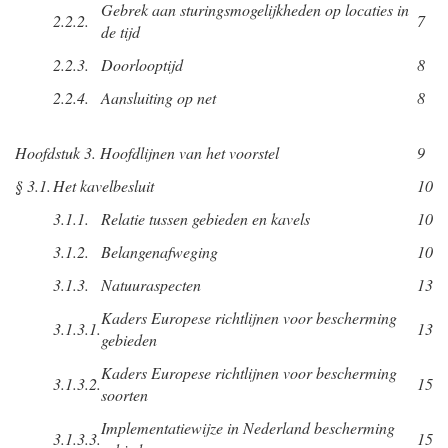
Gebrek aan sturingsmogelijkheden op locaties in
2.2.2.
7
de tijd
2.2.3.
Doorlooptijd
8
2.2.4.
Aansluiting op net
8
Hoofdstuk 3. Hoofdlijnen van het voorstel
9
§ 3.1.
Het kavelbesluit
10
3.1.1.
Relatie tussen gebieden en kavels
10
3.1.2.
Belangenafweging
10
3.1.3.
Natuuraspecten
13
Kaders Europese richtlijnen voor bescherming
3.1.3.1.
13
gebieden
Kaders Europese richtlijnen voor bescherming
3.1.3.2.
15
soorten
Implementatiewijze in Nederland bescherming
3.1.3.3.
15