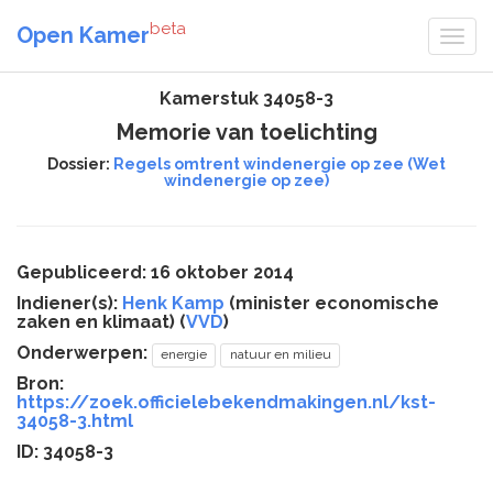
beta
Open Kamer
Kamerstuk 34058-3
Memorie van toelichting
Dossier:
Regels omtrent windenergie op zee (Wet
windenergie op zee)
Gepubliceerd: 16 oktober 2014
Indiener(s):
Henk Kamp
(minister economische
zaken en klimaat) (
VVD
)
Onderwerpen:
energie
natuur en milieu
Bron:
https://zoek.officielebekendmakingen.nl/kst-
34058-3.html
ID: 34058-3