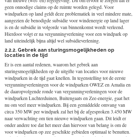
van nieuwe (wet- en) regelgeving. Dit om ervoor te zorgen dat er
geen onnodige claims op de ruimte worden gelegd. Voor
windparken op land geldt deze problematiek in veel mindere mate,
aangezien de benodigde subsidie voor windenergie op land lager
is en de subsidie in volgorde van binnenkomst wordt verleend.
Hierdoor volgt er na vergunningverlening voor een windpark op
land uiteindelijk bijna altijd wel subsidieverlening.
2.2.2. Gebrek aan sturingsmogelijkheden op
locaties in de tijd
Er is een aantal redenen, waarom het gebrek aan
sturingsmogelijkheden op de uitgifte van locaties voor nieuwe
windparken in de tijd gaat knellen. In tegenstelling tot de eerste
vergunningverleningen voor de windparken OWEZ en Amalia en
de daaropvolgende ronde van vergunningverleningen voor de
windparken Luchterduinen, Buitengaats en Zee-energie, gaat het
nu om veel meer windparken. Bij een gemiddelde omvang van
circa 350 MW per windpark zal het bij de afgesproken 3.450 MW
naar verwachting om tien nieuwe windparken gaan. Dit leidt er
onder andere toe dat het meer dan hiervoor van belang is om de
voor windparken op zee geschikte gebieden optimaal te benutten.