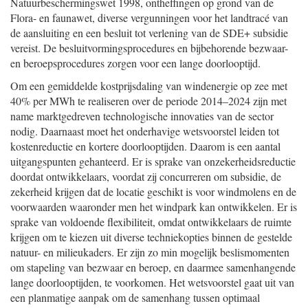
Natuurbeschermingswet 1998, ontheffingen op grond van de
Flora- en faunawet, diverse vergunningen voor het landtracé van
de aansluiting en een besluit tot verlening van de SDE+ subsidie
vereist. De besluitvormingsprocedures en bijbehorende bezwaar-
en beroepsprocedures zorgen voor een lange doorlooptijd.
Om een gemiddelde kostprijsdaling van windenergie op zee met
40% per MWh te realiseren over de periode 2014–2024 zijn met
name marktgedreven technologische innovaties van de sector
nodig. Daarnaast moet het onderhavige wetsvoorstel leiden tot
kostenreductie en kortere doorlooptijden. Daarom is een aantal
uitgangspunten gehanteerd. Er is sprake van onzekerheidsreductie
doordat ontwikkelaars, voordat zij concurreren om subsidie, de
zekerheid krijgen dat de locatie geschikt is voor windmolens en de
voorwaarden waaronder men het windpark kan ontwikkelen. Er is
sprake van voldoende flexibiliteit, omdat ontwikkelaars de ruimte
krijgen om te kiezen uit diverse techniekopties binnen de gestelde
natuur- en milieukaders. Er zijn zo min mogelijk beslismomenten
om stapeling van bezwaar en beroep, en daarmee samenhangende
lange doorlooptijden, te voorkomen. Het wetsvoorstel gaat uit van
een planmatige aanpak om de samenhang tussen optimaal