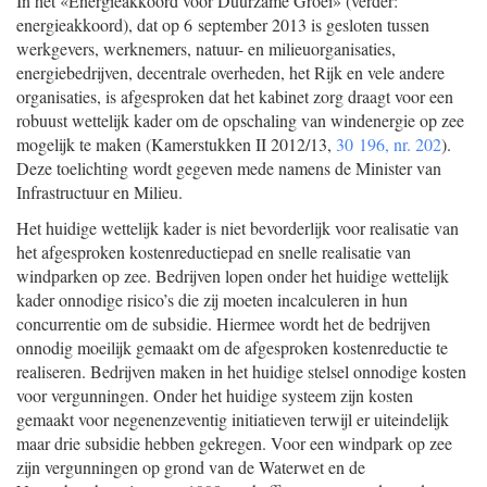
In het «Energieakkoord voor Duurzame Groei» (verder:
energieakkoord), dat op 6 september 2013 is gesloten tussen
werkgevers, werknemers, natuur- en milieuorganisaties,
energiebedrijven, decentrale overheden, het Rijk en vele andere
organisaties, is afgesproken dat het kabinet zorg draagt voor een
robuust wettelijk kader om de opschaling van windenergie op zee
mogelijk te maken (Kamerstukken II 2012/13,
30 196, nr. 202
).
Deze toelichting wordt gegeven mede namens de Minister van
Infrastructuur en Milieu.
Het huidige wettelijk kader is niet bevorderlijk voor realisatie van
het afgesproken kostenreductiepad en snelle realisatie van
windparken op zee. Bedrijven lopen onder het huidige wettelijk
kader onnodige risico’s die zij moeten incalculeren in hun
concurrentie om de subsidie. Hiermee wordt het de bedrijven
onnodig moeilijk gemaakt om de afgesproken kostenreductie te
realiseren. Bedrijven maken in het huidige stelsel onnodige kosten
voor vergunningen. Onder het huidige systeem zijn kosten
gemaakt voor negenenzeventig initiatieven terwijl er uiteindelijk
maar drie subsidie hebben gekregen. Voor een windpark op zee
zijn vergunningen op grond van de Waterwet en de