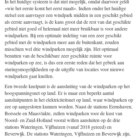
In het huidige systeem is dat niet mogelijk, omdat daarvoor geldt
«wie het eerste komt het eerst maalt». Indien onder het huidige
stelsel een aanvrager een windpark midden in een geschikt gebied
als eerste aanvraagt, is de kans groot dat de rest van dat geschikte
gebied niet goed of helemaal niet meer bruikbaar is voor andere
windparken. Bij een optimale indeling van een zeer geschikt
gebied met de windparken meer aan de buitenkant, zouden
misschien wel drie windparken mogelijk zijn. Het optimaal
benutten van de beschikbare zeer geschikte ruimte voor
windparken op zee, is dus een eerste reden dat het gebrek aan
sturingsmogelijkheden op de uitgifte van locaties voor nieuwe
windparken gaat knellen.
Een tweede knelpunt is de aansluiting van de windparken op het
hoogspanningsnet op land. Er is maar een beperkt aantal
aansluitpunten in het elektriciteitsnet op land, waar windparken op
zee op aangesloten kunnen worden. Naast de stations Eemshaven,
Borssele en Maasvlakte, zullen windparken voor de kust van
Noord- en Zuid-Holland vooral willen aansluiten op de drie
stations Wateringen, Vijfhuizen (vanaf 2018 gereed) en
Beverwijk. De stations Wateringen, Vijfhuizen en Beverwijk zijn,