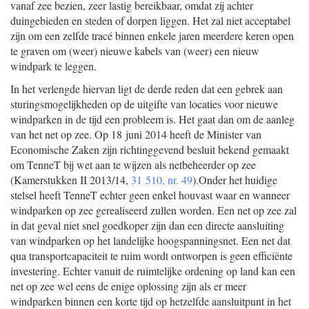
vanaf zee bezien, zeer lastig bereikbaar, omdat zij achter
duingebieden en steden of dorpen liggen. Het zal niet acceptabel
zijn om een zelfde tracé binnen enkele jaren meerdere keren open
te graven om (weer) nieuwe kabels van (weer) een nieuw
windpark te leggen.
In het verlengde hiervan ligt de derde reden dat een gebrek aan
sturingsmogelijkheden op de uitgifte van locaties voor nieuwe
windparken in de tijd een probleem is. Het gaat dan om de aanleg
van het net op zee. Op 18 juni 2014 heeft de Minister van
Economische Zaken zijn richtinggevend besluit bekend gemaakt
om TenneT bij wet aan te wijzen als netbeheerder op zee
(Kamerstukken II 2013/14,
31 510, nr. 49
).Onder het huidige
stelsel heeft TenneT echter geen enkel houvast waar en wanneer
windparken op zee gerealiseerd zullen worden. Een net op zee zal
in dat geval niet snel goedkoper zijn dan een directe aansluiting
van windparken op het landelijke hoogspanningsnet. Een net dat
qua transportcapaciteit te ruim wordt ontworpen is geen efficiënte
investering. Echter vanuit de ruimtelijke ordening op land kan een
net op zee wel eens de enige oplossing zijn als er meer
windparken binnen een korte tijd op hetzelfde aansluitpunt in het