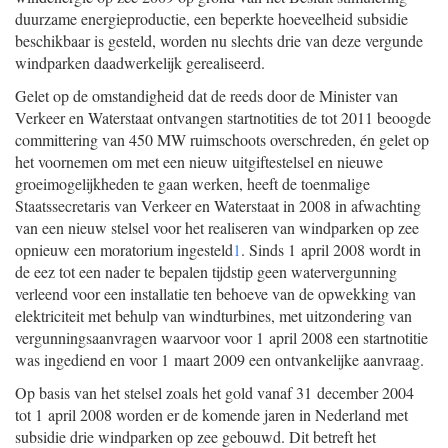
duurzame energieproductie, een beperkte hoeveelheid subsidie
beschikbaar is gesteld, worden nu slechts drie van deze vergunde
windparken daadwerkelijk gerealiseerd.
Gelet op de omstandigheid dat de reeds door de Minister van
Verkeer en Waterstaat ontvangen startnotities de tot 2011 beoogde
committering van 450 MW ruimschoots overschreden, én gelet op
het voornemen om met een nieuw uitgiftestelsel en nieuwe
groeimogelijkheden te gaan werken, heeft de toenmalige
Staatssecretaris van Verkeer en Waterstaat in 2008 in afwachting
van een nieuw stelsel voor het realiseren van windparken op zee
opnieuw een moratorium ingesteld
1
. Sinds 1 april 2008 wordt in
de eez tot een nader te bepalen tijdstip geen watervergunning
verleend voor een installatie ten behoeve van de opwekking van
elektriciteit met behulp van windturbines, met uitzondering van
vergunningsaanvragen waarvoor voor 1 april 2008 een startnotitie
was ingediend en voor 1 maart 2009 een ontvankelijke aanvraag.
Op basis van het stelsel zoals het gold vanaf 31 december 2004
tot 1 april 2008 worden er de komende jaren in Nederland met
subsidie drie windparken op zee gebouwd. Dit betreft het