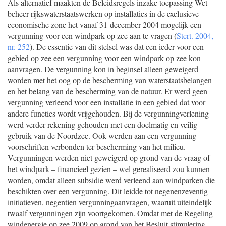
Als alternatief maakten de Beleidsregels inzake toepassing Wet
beheer rijkswaterstaatswerken op installaties in de exclusieve
economische zone het vanaf 31 december 2004 mogelijk een
vergunning voor een windpark op zee aan te vragen (
Stcrt. 2004,
nr. 252
). De essentie van dit stelsel was dat een ieder voor een
gebied op zee een vergunning voor een windpark op zee kon
aanvragen. De vergunning kon in beginsel alleen geweigerd
worden met het oog op de bescherming van waterstaatsbelangen
en het belang van de bescherming van de natuur. Er werd geen
vergunning verleend voor een installatie in een gebied dat voor
andere functies wordt vrijgehouden. Bij de vergunningverlening
werd verder rekening gehouden met een doelmatig en veilig
gebruik van de Noordzee. Ook werden aan een vergunning
voorschriften verbonden ter bescherming van het milieu.
Vergunningen werden niet geweigerd op grond van de vraag of
het windpark – financieel gezien – wel gerealiseerd zou kunnen
worden, omdat alleen subsidie werd verleend aan windparken die
beschikten over een vergunning. Dit leidde tot negenenzeventig
initiatieven, negentien vergunningaanvragen, waaruit uiteindelijk
twaalf vergunningen zijn voortgekomen. Omdat met de Regeling
windenergie op zee 2009 op grond van het Besluit stimulering