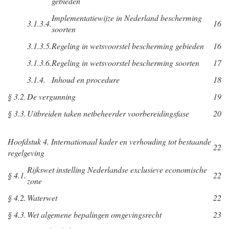
gebieden
Implementatiewijze in Nederland bescherming
3.1.3.4.
16
soorten
3.1.3.5.
Regeling in wetsvoorstel bescherming gebieden
16
3.1.3.6.
Regeling in wetsvoorstel bescherming soorten
17
3.1.4.
Inhoud en procedure
18
§ 3.2.
De vergunning
19
§ 3.3.
Uitbreiden taken netbeheerder voorbereidingsfase
20
Hoofdstuk 4. Internationaal kader en verhouding tot bestaande
22
regelgeving
Rijkswet instelling Nederlandse exclusieve economische
§ 4.1.
22
zone
§ 4.2.
Waterwet
22
§ 4.3.
Wet algemene bepalingen omgevingsrecht
23