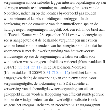
vergunningen zonder subsidie leggen intussen beperkingen op aan
of vergen tenminste afstemming met andere gebruikers van de
Noordzee, indien zij op die locaties bijvoorbeeld gas zouden
willen winnen of kabels en leidingen neerleggen. In de
berekening van de cumulatie van de natuureffecten spelen de
huidige negen vergunningen mogelijk ook een rol. In de brief aan
de Tweede Kamer van 26 september 2014 over windenergie op
zee is aangegeven dat de bestaande vergunningen niet zullen
worden benut voor de tenders van het energieakkoord en dat het
voornemen is met de inwerkingtreding van het wetsvoorstel
windenergie op zee de vergunningen te laten vervallen voor
windparken waarvoor geen subsidie is verleend (Kamerstukken II
2014/15,
33 561, nr. 11
). In de Beleidsnota Noordzee
(Kamerstukken II 2009/10,
31 710, nr. 12
) heeft het kabinet
aangegeven dat bij de uitwerking van een nieuw stelsel voor
vergunninguitgifte, de toekenning van SDE-subsidie en
verwerving van de benodigde watervergunning aan elkaar
gekoppeld zullen worden. Koppeling van efficiënt ruimtegebruik
binnen de windgebieden aan daadwerkelijke realisatie is ook
volgens het Integraal Beheerplan Noordzee 2015 uitgangspunt