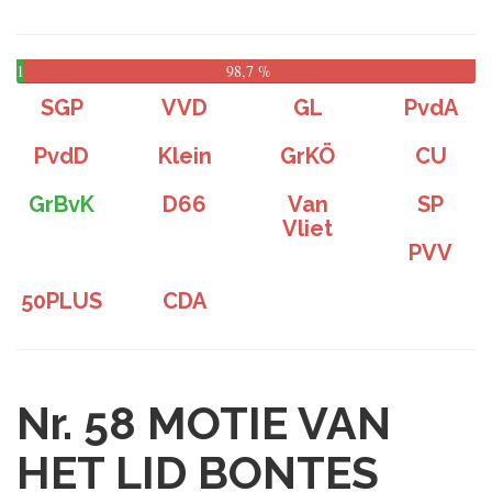
1,3
98,7 %
%
SGP
VVD
GL
PvdA
PvdD
Klein
GrKÖ
CU
GrBvK
D66
Van
SP
Vliet
PVV
50PLUS
CDA
Nr. 58
MOTIE VAN
HET LID BONTES