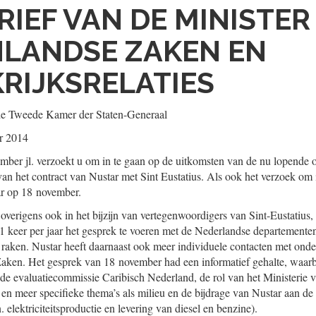
RIEF VAN DE MINISTER
NLANDSE ZAKEN EN
RIJKSRELATIES
de Tweede Kamer der Staten-Generaal
r 2014
mber jl. verzoekt u om in te gaan op de uitkomsten van de nu lopende
van het contract van Nustar met Sint Eustatius. Als ook het verzoek om 
r op 18 november.
overigens ook in het bijzijn van vertegenwoordigers van Sint-Eustatius,
 keer per jaar het gesprek te voeren met de Nederlandse departementen
 raken. Nustar heeft daarnaast ook meer individuele contacten met ond
en. Het gesprek van 18 november had een informatief gehalte, waarbij
 de evaluatiecommissie Caribisch Nederland, de rol van het Ministerie
en meer specifieke thema’s als milieu en de bijdrage van Nustar aan de 
 elektriciteitsproductie en levering van diesel en benzine).