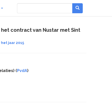
g
het contract van Nustar met Sint
 het jaar 2015
laties) (
PvdA
)