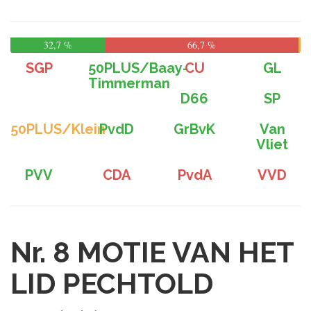
32,7 %
66,7 %
SGP
50PLUS/Baay-
CU
GL
Timmerman
D66
SP
50PLUS/Klein
PvdD
GrBvK
Van
Vliet
PVV
CDA
PvdA
VVD
Nr. 8
MOTIE VAN HET
LID PECHTOLD