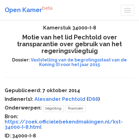
beta
Open Kamer
Kamerstuk 34000-I-8
Motie van het lid Pechtold over
transparantie over gebruik van het
regeringsvliegtuig
Dossier:
Vaststelling van de begrotingsstaat van de
Koning (I) voor het jaar 2015
Gepubliceerd: 7 oktober 2014
Indiener(s):
Alexander Pechtold
(
D66
)
Onderwerpen:
begroting
financiën
Bron:
https://zoek.officielebekendmakingen.nl/kst-
34000-I-8.html
ID: 34000-I-8