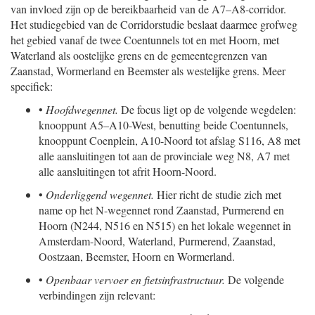
van invloed zijn op de bereikbaarheid van de A7–A8-corridor.
Het studiegebied van de Corridorstudie beslaat daarmee grofweg
het gebied vanaf de twee Coentunnels tot en met Hoorn, met
Waterland als oostelijke grens en de gemeentegrenzen van
Zaanstad, Wormerland en Beemster als westelijke grens. Meer
specifiek:
•
Hoofdwegennet.
De focus ligt op de volgende wegdelen:
knooppunt A5–A10-West, benutting beide Coentunnels,
knooppunt Coenplein, A10-Noord tot afslag S116, A8 met
alle aansluitingen tot aan de provinciale weg N8, A7 met
alle aansluitingen tot afrit Hoorn-Noord.
•
Onderliggend wegennet.
Hier richt de studie zich met
name op het N-wegennet rond Zaanstad, Purmerend en
Hoorn (N244, N516 en N515) en het lokale wegennet in
Amsterdam-Noord, Waterland, Purmerend, Zaanstad,
Oostzaan, Beemster, Hoorn en Wormerland.
•
Openbaar vervoer en fietsinfrastructuur.
De volgende
verbindingen zijn relevant: