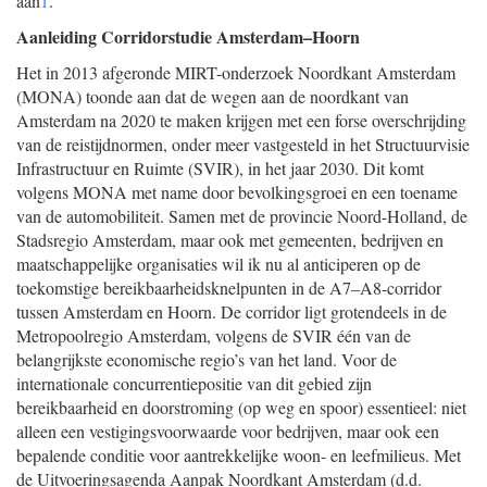
aan
1
.
Aanleiding Corridorstudie Amsterdam–Hoorn
Het in 2013 afgeronde MIRT-onderzoek Noordkant Amsterdam
(MONA) toonde aan dat de wegen aan de noordkant van
Amsterdam na 2020 te maken krijgen met een forse overschrijding
van de reistijdnormen, onder meer vastgesteld in het Structuurvisie
Infrastructuur en Ruimte (SVIR), in het jaar 2030. Dit komt
volgens MONA met name door bevolkingsgroei en een toename
van de automobiliteit. Samen met de provincie Noord-Holland, de
Stadsregio Amsterdam, maar ook met gemeenten, bedrijven en
maatschappelijke organisaties wil ik nu al anticiperen op de
toekomstige bereikbaarheidsknelpunten in de A7–A8-corridor
tussen Amsterdam en Hoorn. De corridor ligt grotendeels in de
Metropoolregio Amsterdam, volgens de SVIR één van de
belangrijkste economische regio’s van het land. Voor de
internationale concurrentiepositie van dit gebied zijn
bereikbaarheid en doorstroming (op weg en spoor) essentieel: niet
alleen een vestigingsvoorwaarde voor bedrijven, maar ook een
bepalende conditie voor aantrekkelijke woon- en leefmilieus. Met
de Uitvoerings
agenda Aanpak Noordkant Amsterdam (d.d.