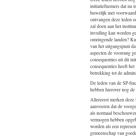
initiatiefnemers dat na 
huwelijk met voorwaarden
ontvangen deze leden een
zal doen aan het institu
invulling kan worden ge
omringende landen? Ku
van het uitgangspunt da
aspecten de voorrang ge
consequenties uit dit i
consequenties heeft het
betrekking tot de admini
De leden van de SP-frac
hebben hierover nog de
Allereerst merken deze 
aanvoeren dat de voorges
als normaal beschouwen 
vermogen hebben opgebo
worden als een represen
gemeenschap van goeder