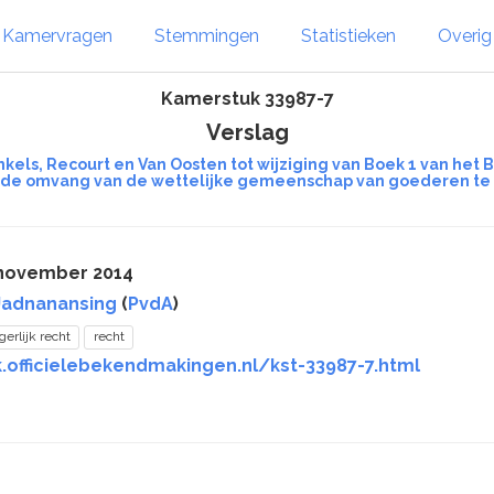
Kamervragen
Stemmingen
Statistieken
Overi
Kamerstuk 33987-7
Verslag
kels, Recourt en Van Oosten tot wijziging van Boek 1 van het
 de omvang van de wettelijke gemeenschap van goederen te
 november 2014
Jadnanansing
(
PvdA
)
gerlijk recht
recht
.officielebekendmakingen.nl/kst-33987-7.html