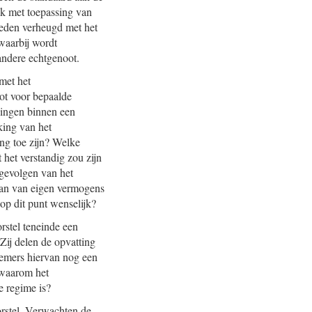
ijk met toepassing van
leden verheugd met het
 waarbij wordt
andere echtgenoot.
met het
ot voor bepaalde
lingen binnen een
king van het
ing toe zijn? Welke
 het verstandig zou zijn
gevolgen van het
taan van eigen vermogens
op dit punt wenselijk?
rstel teneinde een
ij delen de opvatting
fnemers hiervan nog een
 waarom het
 regime is?
orstel. Verwachten de