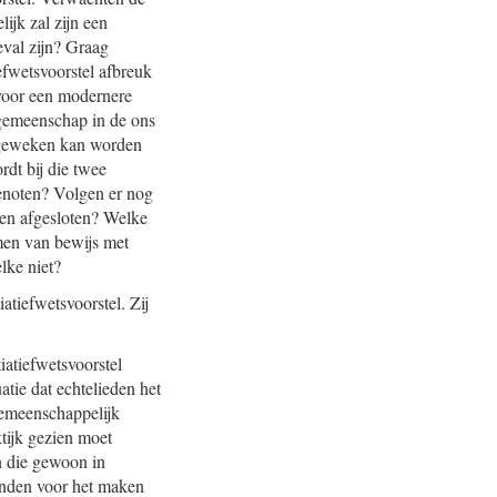
ijk zal zijn een
eval zijn? Graag
iefwetsvoorstel afbreuk
l voor een modernere
e gemeenschap in de ons
fgeweken kan worden
dt bij die twee
genoten? Volgen er nog
bben afgesloten? Welke
rmen van bewijs met
lke niet?
atiefwetsvoorstel. Zij
iatiefwetsvoorstel
atie dat echtelieden het
gemeenschappelijk
tijk gezien moet
n die gewoon in
enden voor het maken