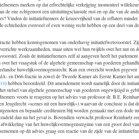
tiefnemers merken op dat erfrechtelijke verkrijging momenteel willekeu
an de ene echtgenoot een uitsluitingsclausule rust en op die van de andere
ers? Vinden de initiatiefnemers de keuzevrijheid van de erflaters mind
de echtelieden evenveel of even weinig recht hebben op een deel van de 
actie hebben kennisgenomen van onderhavig initiatiefwetsvoorstel. Zi
e verrichte werkzaamheden, maar uiten wel hun twijfels over het nut en
svoorstel. Zoals de initiatiefnemers zelf al aangeven heeft het parlement 
n over het vraagstuk of de algehele gemeenschap van goederen gehandhaa
ederlandse huwelijksvermogensrecht. Kan een overzicht worden gegeven
dA- en D66-fractie in zowel de Tweede Kamer als Eerste Kamer het 
 14
) hebben beoordeeld. Dit amendement wordt namelijk door de initiat
t het stelsel van algehele gemeenschap van goederen ongewijzigd is g
efnemers voorts te reageren op het advies van professor dr. B.E. Reinhartz
- en Jeugdrecht «scenes uit een huwelijk») waarvan de conclusie is dat 
echtgenoten en bepaalde crediteuren blij worden gemaakt met een dode 
deld dan nu het geval is. Bovendien verwacht professor Reinhartz een 
 de afwikkeling van het huwelijksvermogensregime van een groot deel v
ernemen op dit advies graag een reactie van de zijde van de initiatiefn