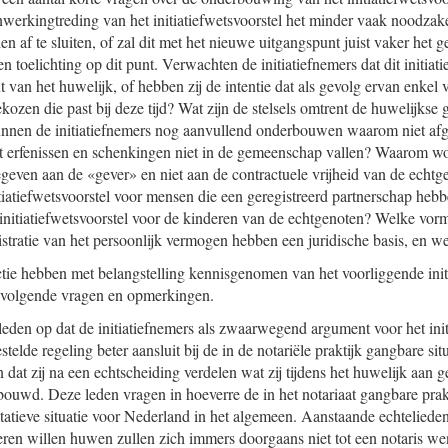
inwerkingtreding van het initiatiefwetsvoorstel het minder vaak noodzakel
 af te sluiten, of zal dit met het nieuwe uitgangspunt juist vaker het g
 toelichting op dit punt. Verwachten de initiatiefnemers dat dit initiat
ut van het huwelijk, of hebben zij de intentie dat als gevolg ervan enke
kozen die past bij deze tijd? Wat zijn de stelsels omtrent de huwelijks
nnen de initiatiefnemers nog aanvullend onderbouwen waarom niet a
t erfenissen en schenkingen niet in de gemeenschap vallen? Waarom wor
geven aan de «gever» en niet aan de contractuele vrijheid van de echt
nitiatiefwetsvoorstel voor mensen die een geregistreerd partnerschap he
 initiatiefwetsvoorstel voor de kinderen van de echtgenoten? Welke vo
stratie van het persoonlijk vermogen hebben een juridische basis, en we
tie hebben met belangstelling kennisgenomen van het voorliggende initi
 volgende vragen en opmerkingen.
leden op dat de initiatiefnemers als zwaarwegend argument voor het init
telde regeling beter aansluit bij de in de notariële praktijk gangbare situ
dat zij na een echtscheiding verdelen wat zij tijdens het huwelijk aan 
uwd. Deze leden vragen in hoeverre de in het notariaat gangbare prak
tatieve situatie voor Nederland in het algemeen. Aanstaande echteliede
en willen huwen zullen zich immers doorgaans niet tot een notaris w