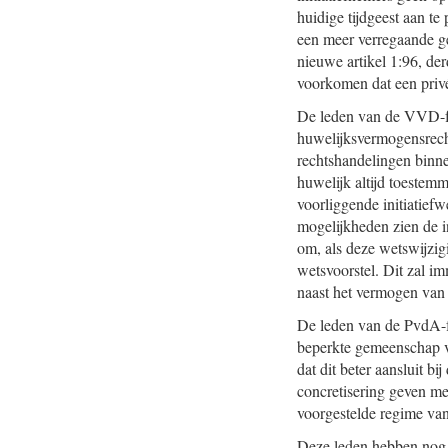
huidige tijdgeest aan te
een meer verregaande ge
nieuwe artikel 1:96, de
voorkomen dat een privé
De leden van de VVD-fra
huwelijksvermogensrech
rechtshandelingen binne
huwelijk altijd toestemm
voorliggende initiatief
mogelijkheden zien de i
om, als deze wetswijzi
wetsvoorstel. Dit zal i
naast het vermogen van 
De leden van de PvdA-f
beperkte gemeenschap v
dat dit beter aansluit b
concretisering geven m
voorgestelde regime va
Deze leden hebben nog e