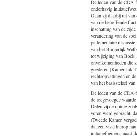
De leden van de CDA-fr
onderhavig initiatiefwet
Gaan zij daarbij uit va
van de betreffende fract
inschatting van de zijd
verandering van de soci
parlementaire discussie 
van het Burgerlijk Wet
tot wijziging van Boek 
onvolkomenheden die zi
goederen (Kamerstuk
3
rechtsopvattingen en de 
van het basisstelsel va
De leden van de CDA-frac
de toegevoegde waarde va
Delen zij de opinie zoa
voren werd gebracht, da
(Tweede Kamer, vergade
dat een visie hierop n
initiatiefnemers, naast 