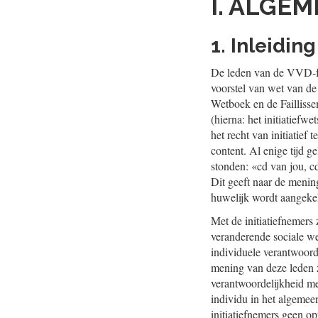
I. ALGE
1. Inleiding
De leden van de VVD-fr
voorstel van wet van de
Wetboek en de Failliss
(hierna: het initiatiefwe
het recht van initiatief 
content. Al enige tijd 
stonden: «cd van jou, c
Dit geeft naar de menin
huwelijk wordt aangeke
Met de initiatiefnemers 
veranderende sociale we
individuele verantwoord
mening van deze leden z
verantwoordelijkheid m
individu in het algemeen
initiatiefnemers geen op