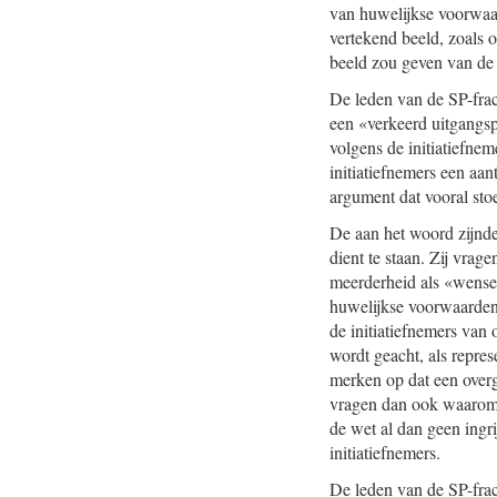
van huwelijkse voorwaar
vertekend beeld, zoals 
beeld zou geven van de
De leden van de SP-fract
een «verkeerd uitgangs
volgens de initiatiefne
initiatiefnemers een aa
argument dat vooral stoe
De aan het woord zijnde 
dient te staan. Zij vrag
meerderheid als «wensel
huwelijkse voorwaarden 
de initiatiefnemers van
wordt geacht, als repr
merken op dat een overg
vragen dan ook waarom d
de wet al dan geen ingr
initiatiefnemers.
De leden van de SP-frac