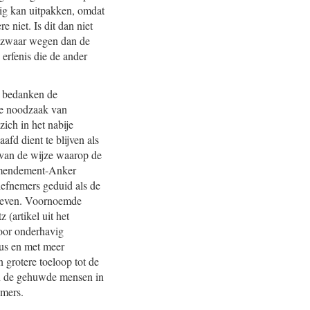
rig kan uitpakken, omdat
 niet. Is dit dan niet
er zwaar wegen dan de
erfenis die de ander
j bedanken de
 de noodzaak van
zich in het nabije
fd dient te blijven als
 van de wijze waarop de
amendement-Anker
iefnemers geduid als de
ebleven. Voornoemde
 (artikel uit het
door onderhavig
mus en met meer
grotere toeloop tot de
an de gehuwde mensen in
emers.