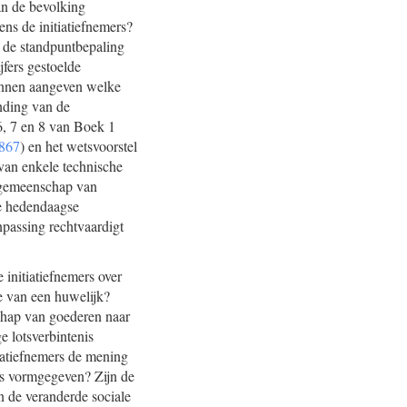
an de bevolking
ens de initiatiefnemers?
d de standpuntbepaling
jfers gestoelde
 kunnen aangeven welke
onding van de
 6, 7 en 8 van Boek 1
867
) en het wetsvoorstel
 van enkele technische
e gemeenschap van
de hedendaagse
npassing rechtvaardigt
 initiatiefnemers over
ie van een huwelijk?
schap van goederen naar
e lotsverbintenis
iatiefnemers de mening
s vormgegeven? Zijn de
an de veranderde sociale