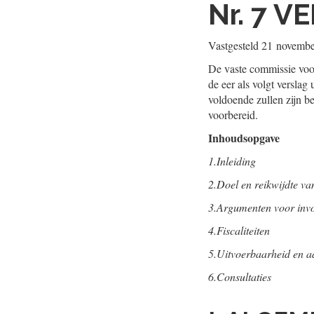
Nr. 7
VE
Vastgesteld
21 novembe
De vaste commissie voor
de eer als volgt versla
voldoende zullen zijn 
voorbereid.
Inhoudsopgave
1.
Inleiding
2.
Doel en reikwijdte va
3.
Argumenten voor invo
4.
Fiscaliteiten
5.
Uitvoerbaarheid en ad
6.
Consultaties