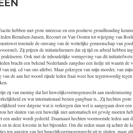
MEEN
actie hebben met grote interesse en een positieve grondhouding kenn
 leden Berndsen-Jansen, Recourt en Van Oosten tot wijziging van Boek
ementswet teneinde de omvang van de wettelijke gemeenschap van goed
tsvoorstel). Zij prijzen de initiatiefnemers dat zij tijd en arbeid hebben i
te praktiseren. Ook met de inhoudelijke vormgeving van dit initiatiefwetsvo
geleden bracht een bekend Nederlands zangduo een liedje uit waarin de 
d van mij. cd van ons allebei. Maar gekregen van mijn moeder, van mij
g van de aan het woord zijnde leden fraai weer hoe tegenwoordig tege
ken.
zijn zij van mening dat het huwelijksvermogensrecht aan modernisering t
rkelijkheid en wat internationaal bezien gangbaar is,. Zij hechten grot
elijkheid voor datgene wat is verkregen dan wel is aangegaan door een
ou het sluiten van een huwelijk niet automatisch tot gevolg moeten he
et een ander wordt gedeeld. Daarnaast hechten voornoemde leden aan de
 en in deze kwestie in het bijzonder. Om die reden staan zij achter de 
ties ten aanzien van het huwelijksvermogensrecht uit te sluiten, maar al