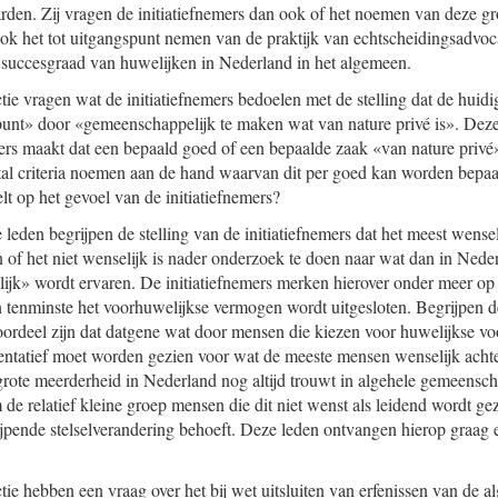
den. Zij vragen de initiatiefnemers dan ook of het noemen van deze groe
ook het tot uitgangspunt nemen van de praktijk van echtscheidingsadvo
 succesgraad van huwelijken in Nederland in het algemeen.
ie vragen wat de initiatiefnemers bedoelen met de stelling dat de huidig
punt» door «gemeenschappelijk te maken wat van nature privé is». Dez
mers maakt dat een bepaald goed of een bepaalde zaak «van nature privé
ntal criteria noemen aan de hand waarvan dit per goed kan worden bepaald
lt op het gevoel van de initiatiefnemers?
leden begrijpen de stelling van de initiatiefnemers dat het meest wense
en of het niet wenselijk is nader onderzoek te doen naar wat dan in Ned
ijk» wordt ervaren. De initiatiefnemers merken hierover onder meer op d
tenminste het voorhuwelijkse vermogen wordt uitgesloten. Begrijpen d
 oordeel zijn dat datgene wat door mensen die kiezen voor huwelijkse v
esentatief moet worden gezien voor wat de meeste mensen wenselijk ac
rote meerderheid in Nederland nog altijd trouwt in algehele gemeensch
e relatief kleine groep mensen die dit niet wenst als leidend wordt gez
ijpende stelselverandering behoeft. Deze leden ontvangen hierop graag 
tie hebben een vraag over het bij wet uitsluiten van erfenissen van de