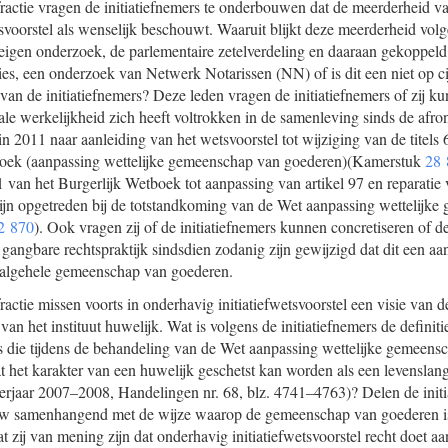
actie vragen de initiatiefnemers te onderbouwen dat de meerderheid v
svoorstel als wenselijk beschouwt. Waaruit blijkt deze meerderheid volg
n eigen onderzoek, de parlementaire zetelverdeling en daaraan gekoppel
ies, een onderzoek van Netwerk Notarissen (NN) of is dit een niet op ci
e van de initiatiefnemers? Deze leden vragen de initiatiefnemers of zij
ale werkelijkheid zich heeft voltrokken in de samenleving sinds de afr
in 2011 naar aanleiding van het wetsvoorstel tot wijziging van de titels
boek (aanpassing wettelijke gemeenschap van goederen)(Kamerstuk
28 
1 van het Burgerlijk Wetboek tot aanpassing van artikel 97 en reparatie
jn opgetreden bij de totstandkoming van de Wet aanpassing wettelijk
2 870
). Ook vragen zij of de initiatiefnemers kunnen concretiseren of 
gangbare rechtspraktijk sindsdien zodanig zijn gewijzigd dat dit een aa
n algehele gemeenschap van goederen.
tie missen voorts in onderhavig initiatiefwetsvoorstel een visie van de
n het instituut huwelijk. Wat is volgens de initiatiefnemers de definit
ls die tijdens de behandeling van de Wet aanpassing wettelijke gemeen
t het karakter van een huwelijk geschetst kan worden als een levenslang
rjaar 2007–2008, Handelingen nr. 68, blz. 4741–4763)? Delen de init
auw samenhangend met de wijze waarop de gemeenschap van goederen i
dat zij van mening zijn dat onderhavig initiatiefwetsvoorstel recht doet a