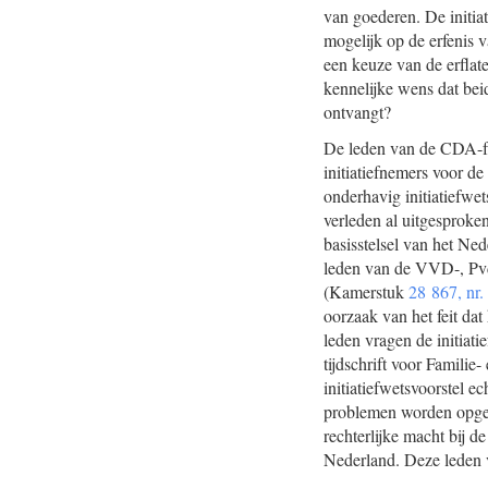
van goederen. De initia
mogelijk op de erfenis v
een keuze van de erflat
kennelijke wens dat bei
ontvangt?
De leden van de CDA-fr
initiatiefnemers voor d
onderhavig initiatiefwet
verleden al uitgesproke
basisstelsel van het N
leden van de VVD-, Pv
(Kamerstuk
28 867, nr.
oorzaak van het feit da
leden vragen de initiati
tijdschrift voor Familie
initiatiefwetsvoorstel 
problemen worden opgeza
rechterlijke macht bij
Nederland. Deze leden v