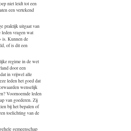
p niet leidt tot een
caten een vertekend
e praktijk uitgaat van
e leden vragen wat
» is. Kunnen de
, of is dit een
lijke regime in de wet
erland door een
at in vrijwel alle
eze leden het goed dat
oorwaarden wenselijk
hten? Voornoemde leden
ap van goederen. Zij
ien bij het bepalen of
een toelichting van de
 algehele gemeenschap