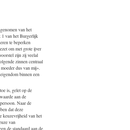
isgenomen van het
 1 van het Burgerlijk
eren te beperken
ngezet om met grote ijver
orstel zijn zij veelal
volgende zinnen centraal
n moeder dus van mij».
n eigendom binnen een
oe is, gelet op de
e waarde aan de
 persoon. Naar de
bben dat deze
 keuzevrijheid van het
keuze van
leen de standaard aan de