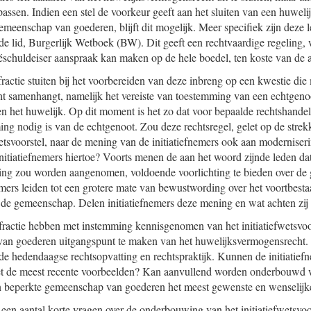
 passen. Indien een stel de voorkeur geeft aan het sluiten van een huwel
meenschap van goederen, blijft dit mogelijk. Meer specifiek zijn deze 
rde lid, Burgerlijk Wetboek (BW). Dit geeft een rechtvaardige regeling,
schuldeiser aanspraak kan maken op de hele boedel, ten koste van de 
ctie stuiten bij het voorbereiden van deze inbreng op een kwestie die 
t samenhangt, namelijk het vereiste van toestemming van een echtgeno
n het huwelijk. Op dit moment is het zo dat voor bepaalde rechtshande
ing nodig is van de echtgenoot. Zou deze rechtsregel, gelet op de strek
wetsvoorstel, naar de mening van de initiatiefnemers ook aan moderniser
nitiatiefnemers hiertoe? Voorts menen de aan het woord zijnde leden dat
ging zou worden aangenomen, voldoende voorlichting te bieden over de 
mmers leiden tot een grotere mate van bewustwording over het voortbes
de gemeenschap. Delen initiatiefnemers deze mening en wat achten zij 
ractie hebben met instemming kennisgenomen van het initiatiefwetsvoo
an goederen uitgangspunt te maken van het huwelijksvermogensrecht. Z
ij de hedendaagse rechtsopvatting en rechtspraktijk. Kunnen de initiatie
et de meest recente voorbeelden? Kan aanvullend worden onderbouwd
n beperkte gemeenschap van goederen het meest gewenste en wenselijke
en aantal korte vragen over de onderbouwing van het initiatiefwetsvo