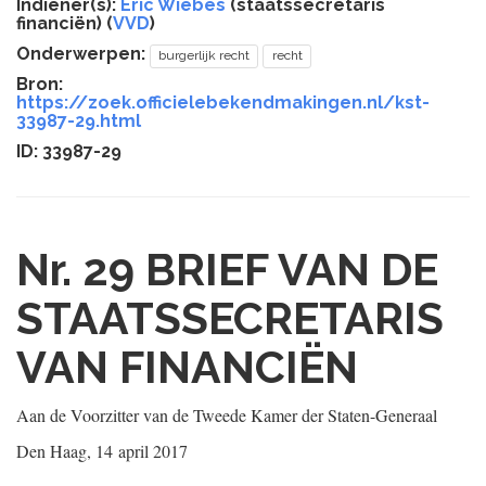
Indiener(s):
Eric Wiebes
(staatssecretaris
financiën) (
VVD
)
Onderwerpen:
burgerlijk recht
recht
Bron:
https://zoek.officielebekendmakingen.nl/kst-
33987-29.html
ID: 33987-29
Nr. 29
BRIEF VAN DE
STAATSSECRETARIS
VAN FINANCIËN
Aan de Voorzitter van de Tweede Kamer der Staten-Generaal
Den Haag, 14 april 2017