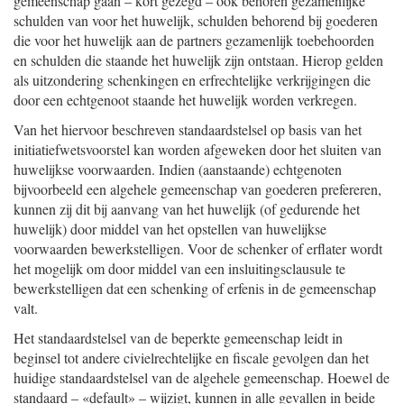
gemeenschap gaan – kort gezegd – ook behoren gezamenlijke
schulden van voor het huwelijk, schulden behorend bij goederen
die voor het huwelijk aan de partners gezamenlijk toebehoorden
en schulden die staande het huwelijk zijn ontstaan. Hierop gelden
als uitzondering schenkingen en erfrechtelijke verkrijgingen die
door een echtgenoot staande het huwelijk worden verkregen.
Van het hiervoor beschreven standaardstelsel op basis van het
initiatiefwetsvoorstel kan worden afgeweken door het sluiten van
huwelijkse voorwaarden. Indien (aanstaande) echtgenoten
bijvoorbeeld een algehele gemeenschap van goederen prefereren,
kunnen zij dit bij aanvang van het huwelijk (of gedurende het
huwelijk) door middel van het opstellen van huwelijkse
voorwaarden bewerkstelligen. Voor de schenker of erflater wordt
het mogelijk om door middel van een insluitingsclausule te
bewerkstelligen dat een schenking of erfenis in de gemeenschap
valt.
Het standaardstelsel van de beperkte gemeenschap leidt in
beginsel tot andere civielrechtelijke en fiscale gevolgen dan het
huidige standaardstelsel van de algehele gemeenschap. Hoewel de
standaard – «default» – wijzigt, kunnen in alle gevallen in beide