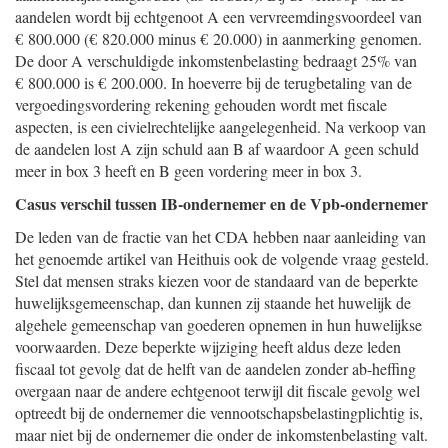
aandelen wordt bij echtgenoot A een vervreemdingsvoordeel van
€ 800.000 (€ 820.000 minus € 20.000) in aanmerking genomen.
De door A verschuldigde inkomstenbelasting bedraagt 25% van
€ 800.000 is € 200.000. In hoeverre bij de terugbetaling van de
vergoedingsvordering rekening gehouden wordt met fiscale
aspecten, is een civielrechtelijke aangelegenheid. Na verkoop van
de aandelen lost A zijn schuld aan B af waardoor A geen schuld
meer in box 3 heeft en B geen vordering meer in box 3.
Casus verschil tussen IB-ondernemer en de Vpb-ondernemer
De leden van de fractie van het CDA hebben naar aanleiding van
het genoemde artikel van Heithuis ook de volgende vraag gesteld.
Stel dat mensen straks kiezen voor de standaard van de beperkte
huwelijksgemeenschap, dan kunnen zij staande het huwelijk de
algehele gemeenschap van goederen opnemen in hun huwelijkse
voorwaarden. Deze beperkte wijziging heeft aldus deze leden
fiscaal tot gevolg dat de helft van de aandelen zonder ab-heffing
overgaan naar de andere echtgenoot terwijl dit fiscale gevolg wel
optreedt bij de ondernemer die vennootschapsbelastingplichtig is,
maar niet bij de ondernemer die onder de inkomstenbelasting valt.