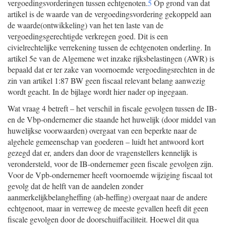
vergoedingsvorderingen tussen echtgenoten.
5
Op grond van dat
artikel is de waarde van de vergoedingsvordering gekoppeld aan
de waarde(ontwikkeling) van het ten laste van de
vergoedingsgerechtigde verkregen goed. Dit is een
civielrechtelijke verrekening tussen de echtgenoten onderling. In
artikel 5e van de Algemene wet inzake rijksbelastingen (AWR) is
bepaald dat er ter zake van voornoemde vergoedingsrechten in de
zin van artikel 1:87 BW geen fiscaal relevant belang aanwezig
wordt geacht. In de bijlage wordt hier nader op ingegaan.
Wat vraag 4 betreft – het verschil in fiscale gevolgen tussen de IB-
en de Vbp-ondernemer die staande het huwelijk (door middel van
huwelijkse voorwaarden) overgaat van een beperkte naar de
algehele gemeenschap van goederen – luidt het antwoord kort
gezegd dat er, anders dan door de vragenstellers kennelijk is
verondersteld, voor de IB-ondernemer geen fiscale gevolgen zijn.
Voor de Vpb-ondernemer heeft voornoemde wijziging fiscaal tot
gevolg dat de helft van de aandelen zonder
aanmerkelijkbelangheffing (ab-heffing) overgaat naar de andere
echtgenoot, maar in verreweg de meeste gevallen heeft dit geen
fiscale gevolgen door de doorschuiffaciliteit. Hoewel dit qua