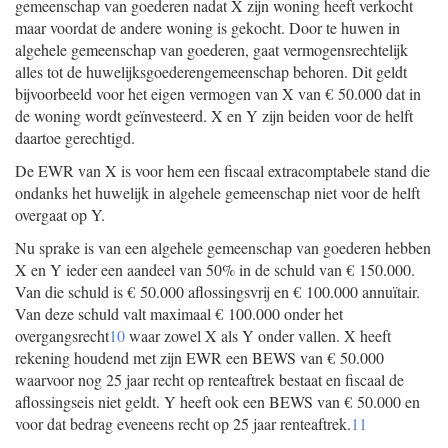
gemeenschap van goederen nadat X zijn woning heeft verkocht
maar voordat de andere woning is gekocht. Door te huwen in
algehele gemeenschap van goederen, gaat vermogensrechtelijk
alles tot de huwelijksgoederengemeenschap behoren. Dit geldt
bijvoorbeeld voor het eigen vermogen van X van € 50.000 dat in
de woning wordt geïnvesteerd. X en Y zijn beiden voor de helft
daartoe gerechtigd.
De EWR van X is voor hem een fiscaal extracomptabele stand die
ondanks het huwelijk in algehele gemeenschap niet voor de helft
overgaat op Y.
Nu sprake is van een algehele gemeenschap van goederen hebben
X en Y ieder een aandeel van 50% in de schuld van € 150.000.
Van die schuld is € 50.000 aflossingsvrij en € 100.000 annuïtair.
Van deze schuld valt maximaal € 100.000 onder het
overgangsrecht
10
waar zowel X als Y onder vallen. X heeft
rekening houdend met zijn EWR een BEWS van € 50.000
waarvoor nog 25 jaar recht op renteaftrek bestaat en fiscaal de
aflossingseis niet geldt. Y heeft ook een BEWS van € 50.000 en
voor dat bedrag eveneens recht op 25 jaar renteaftrek.
11