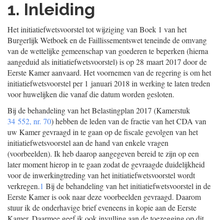
1. Inleiding
Het initiatiefwetsvoorstel tot wijziging van Boek 1 van het
Burgerlijk Wetboek en de Faillissementswet teneinde de omvang
van de wettelijke gemeenschap van goederen te beperken (hierna
aangeduid als initiatiefwetsvoorstel) is op 28 maart 2017 door de
Eerste Kamer aanvaard. Het voornemen van de regering is om het
initiatiefwetsvoorstel per 1 januari 2018 in werking te laten treden
voor huwelijken die vanaf die datum worden gesloten.
Bij de behandeling van het Belastingplan 2017 (Kamerstuk
34 552, nr. 70
) hebben de leden van de fractie van het CDA van
uw Kamer gevraagd in te gaan op de fiscale gevolgen van het
initiatiefwetsvoorstel aan de hand van enkele vragen
(voorbeelden). Ik heb daarop aangegeven bereid te zijn op een
later moment hierop in te gaan zodat de gevraagde duidelijkheid
voor de inwerkingtreding van het initiatiefwetsvoorstel wordt
verkregen.
1
Bij de behandeling van het initiatiefwetsvoorstel in de
Eerste Kamer is ook naar deze voorbeelden gevraagd. Daarom
stuur ik de onderhavige brief eveneens in kopie aan de Eerste
Kamer. Daarmee geef ik ook invulling aan de toezegging op dit