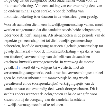
tot gevolg dat de echtgenoot (ook) ondernemer wordt voor de
inkomstenbelasting. Van een staking van een evenredig deel van
de onderneming is geen sprake. Voor de heffing van
inkomstenbelasting is er daarom in de winstsfeer geen gevolg.
Voor ab-aandelen die in een huwelijksgemeenschap vallen, moet
worden aangenomen dat die aandelen steeds beide echtgenoten,
ieder voor de helft, aangaan. Als ab-aandelen in de periode van de
beperkte gemeenschap niet tot die huwelijksgemeenschap
behoorden, heeft de overgang naar een algehele gemeenschap tot
gevolg dat fiscaal – voor de inkomstenbelasting – sprake is van
een (fictieve) vervreemding van de helft van de aandelen
krachtens huwelijksvermogensrecht. In verreweg de meeste
gevallen
18
wordt dit vervolgens bij wetsfictie niet als
vervreemding aangemerkt, zodat over het vervreemdingsvoordeel
geen belastbaar inkomen uit aanmerkelijk belang wordt
gerealiseerd en de (oorspronkelijke) verkrijgingsprijs van de
aandelen voor een evenredig deel wordt doorgeschoven. Dit is
slechts anders wanneer de echtgenoten er bij de aangifte voor
kiezen om bij de overgang van de aandelen krachtens
huwelijksvermogensrecht af te rekenen.