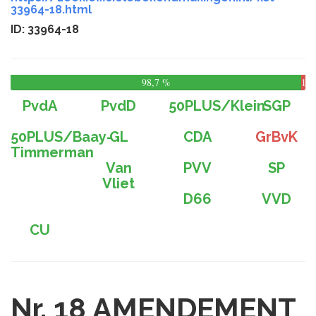
33964-18.html
ID: 33964-18
98,7 %
1,3
%
PvdA
PvdD
50PLUS/Klein
SGP
50PLUS/Baay-
GL
CDA
GrBvK
Timmerman
Van
PVV
SP
Vliet
D66
VVD
CU
Nr. 18
AMENDEMENT