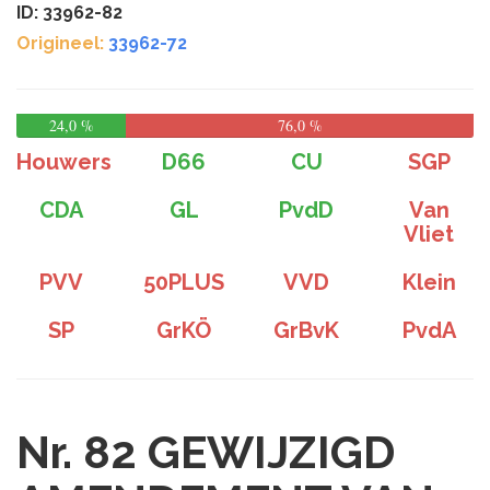
ID: 33962-82
Origineel:
33962-72
24,0 %
76,0 %
Houwers
D66
CU
SGP
CDA
GL
PvdD
Van
Vliet
PVV
50PLUS
VVD
Klein
SP
GrKÖ
GrBvK
PvdA
Nr. 82
GEWIJZIGD