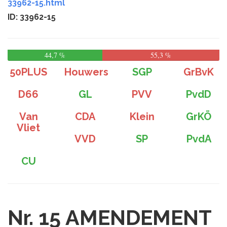
33962-15.html
ID: 33962-15
44,7 %
55,3 %
50PLUS
Houwers
SGP
GrBvK
D66
GL
PVV
PvdD
Van
CDA
Klein
GrKÖ
Vliet
VVD
SP
PvdA
CU
Nr. 15
AMENDEMENT