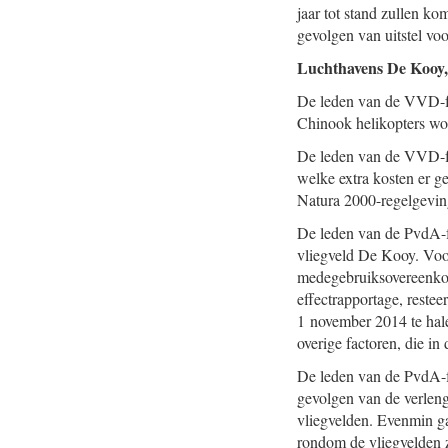
jaar tot stand zullen k
gevolgen van uitstel vo
Luchthavens De Kooy,
De leden van de VVD-fra
Chinook helikopters word
De leden van de VVD-fra
welke extra kosten er g
Natura 2000-regelgevin
De leden van de PvdA-fr
vliegveld De Kooy. Voor
medegebruiksovereenkom
effectrapportage, reste
1 november 2014 te hale
overige factoren, die in
De leden van de PvdA-fra
gevolgen van de verleng
vliegvelden. Evenmin gaa
rondom de vliegvelden z