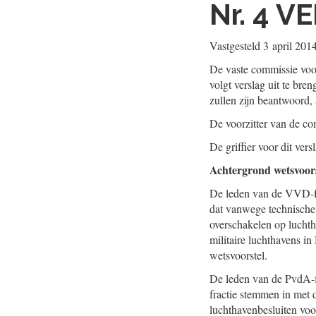
Nr. 4
VE
Vastgesteld
3 april 201
De vaste commissie voor
volgt verslag uit te br
zullen zijn beantwoord
De voorzitter van de co
De griffier voor dit vers
Achtergrond wetsvoors
De leden van de VVD-fra
dat vanwege technische,
overschakelen op luchth
militaire luchthavens i
wetsvoorstel.
De leden van de PvdA-f
fractie stemmen in met d
luchthavenbesluiten vo