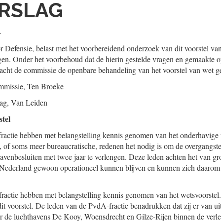
RSLAG
4
 Defensie, belast met het voorbereidend onderzoek van dit voorstel van 
engen. Onder het voorbehoud dat de hierin gestelde vragen en gemaakte
, acht de commissie de openbare behandeling van het voorstel van wet 
mmissie,
Ten Broeke
lag,
Van Leiden
tel
ctie hebben met belangstelling kennis genomen van het onderhavige we
 of soms meer bureaucratische, redenen het nodig is om de overgangste
avenbesluiten met twee jaar te verlengen. Deze leden achten het van gro
n Nederland gewoon operationeel kunnen blijven en kunnen zich daarom
ractie hebben met belangstelling kennis genomen van het wetsvoorstel
it voorstel. De leden van de PvdA-fractie benadrukken dat zij er van ui
or de luchthavens De Kooy, Woensdrecht en Gilze-Rijen binnen de verl