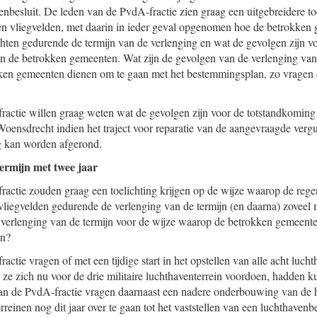
nbesluit. De leden van de PvdA-fractie zien graag een uitgebreidere to
en vliegvelden, met daarin in ieder geval opgenomen hoe de betrokken
hten gedurende de termijn van de verlenging en wat de gevolgen zijn vo
 de betrokken gemeenten. Wat zijn de gevolgen van de verlenging van 
ken gemeenten dienen om te gaan met het bestemmingsplan, zo vragen
actie willen graag weten wat de gevolgen zijn voor de totstandkoming
Woensdrecht indien het traject voor reparatie van de aangevraagde verg
ig kan worden afgerond.
ermijn met twee jaar
actie zouden graag een toelichting krijgen op de wijze waarop de reger
liegvelden gedurende de verlenging van de termijn (en daarna) zoveel 
 verlenging van de termijn voor de wijze waarop de betrokken gemeent
an?
ctie vragen of met een tijdige start in het opstellen van alle acht luch
 ze zich nu voor de drie militaire luchthaventerrein voordoen, hadden
n de PvdA-fractie vragen daarnaast een nadere onderbouwing van de 
erreinen nog dit jaar over te gaan tot het vaststellen van een luchthavenbe