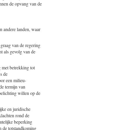
binnen de opvang van de
in andere landen, waar
 graag van de regering
ht als gevolg van de
 met betrekking tot
is de
or een milieu-
de termijn van
elichting willen op de
ijke en juridische
klachten rond de
mtelijke beperking
an de totstandkoming