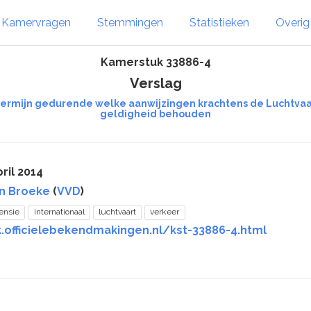
Kamervragen
Stemmingen
Statistieken
Overi
Kamerstuk 33886-4
Verslag
rmijn gedurende welke aanwijzingen krachtens de Luchtvaart
geldigheid behouden
ril 2014
n Broeke
(
VVD
)
ensie
internationaal
luchtvaart
verkeer
k.officielebekendmakingen.nl/kst-33886-4.html