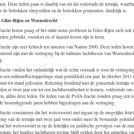
omen. Deze leden gaan er daarbij van uit dat zodoende de termijn, waar
or de betrokken vliegvelden en de betrokken gemeenten, duidelijk is.
 Gilze-Rijen en Woensdrecht
ctie horen graag of het rattle noise probleem in Gilze-Rijen zich ook 
en gebruikt, voordoet en of daaruit lessen zijn te leren.
ctie zijn zeer kritisch ten aanzien van Natura 2000. Deze leden horen
emoeid zijn met de vertraging bij de militaire luchthaven van Woensdrec
g.
actie vinden het onduidelijk wat de echte oorzaak is voor de vertraging
 een milieueffectrapportage staat gemiddeld een jaar. In oktober 2011 
st tot stand gekomen. Rekening houdend met de genoemde termijn vo
erden er twee jaar om tot een luchthavenbesluit te komen, voldoende om 
n, aldus deze leden. De leden van de PvdA-fractie zouden graag een to
 de tussenliggende jaren hebben bijgedragen aan de vertraging.
ctie constateren dat het wetsvoorstel niet ingaat op de mogelijke feitel
ing van de termijn met twee jaar voor onder meer de bestaande geluids
t het wetsvoorstel in op de feitelijke en juridische gevolgen van de rui
olang het huidige luchthaven regime blijft gelden door het uitstellen v