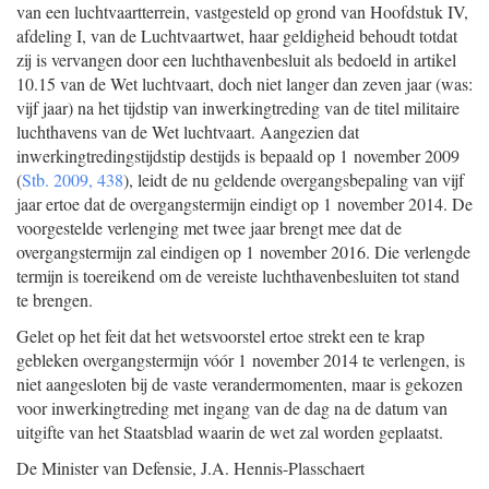
van een luchtvaartterrein, vastgesteld op grond van Hoofdstuk IV,
afdeling I, van de Luchtvaartwet, haar geldigheid behoudt totdat
zij is vervangen door een luchthavenbesluit als bedoeld in artikel
10.15 van de Wet luchtvaart, doch niet langer dan zeven jaar (was:
vijf jaar) na het tijdstip van inwer
kingtreding van de titel militaire
luchthavens van de Wet luchtvaart. Aangezien dat
inwerkingtredingstijdstip destijds is bepaald op 1 november 2009
(
Stb. 2009, 438
), leidt de nu geldende overgangsbepaling van vijf
jaar ertoe dat de overgangstermijn eindigt op 1 november 2014. De
voorgestelde verlenging met twee jaar brengt mee dat de
overgangstermijn zal eindigen op 1 november 2016. Die verlengde
termijn is toereikend om de vereiste luchthavenbesluiten tot stand
te brengen.
Gelet op het feit dat het wetsvoorstel ertoe strekt een te krap
gebleken overgangstermijn vóór 1 november 2014 te verlengen, is
niet aangesloten bij de vaste verandermomenten, maar is gekozen
voor inwerkingtreding met ingang van de dag na de datum van
uitgifte van het Staatsblad waarin de wet zal worden geplaatst.
De Minister van Defensie,
J.A.
Hennis-Plasschaert