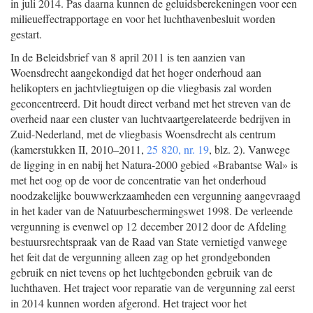
in juli 2014. Pas daarna kunnen de geluidsberekeningen voor een
milieueffectrapportage en voor het luchthavenbesluit worden
gestart.
In de Beleidsbrief van 8 april 2011 is ten aanzien van
Woensdrecht aangekondigd dat het hoger onderhoud aan
helikopters en jachtvliegtuigen op die vliegbasis zal worden
geconcentreerd. Dit houdt direct verband met het streven van de
overheid naar een cluster van luchtvaartgerelateerde bedrijven in
Zuid-Nederland, met de vliegbasis Woensdrecht als centrum
(kamerstukken II, 2010–2011,
25 820, nr. 19
, blz. 2). Vanwege
de ligging in en nabij het Natura-2000 gebied «Brabantse Wal» is
met het oog op de voor de concentratie van het onderhoud
noodzakelijke bouwwerkzaamheden een vergunning aangevraagd
in het kader van de Natuurbeschermingswet 1998. De verleende
vergunning is evenwel op 12 december 2012 door de Afdeling
bestuursrechtspraak van de Raad van State vernietigd vanwege
het feit dat de vergunning alleen zag op het grondgebonden
gebruik en niet tevens op het luchtgebonden gebruik van de
luchthaven. Het traject voor reparatie van de vergunning zal eerst
in 2014 kunnen worden afgerond. Het traject voor het