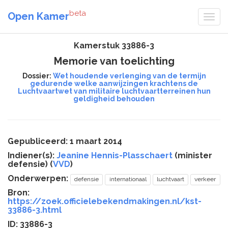
beta
Open Kamer
Kamerstuk 33886-3
Memorie van toelichting
Dossier:
Wet houdende verlenging van de termijn
gedurende welke aanwijzingen krachtens de
Luchtvaartwet van militaire luchtvaartterreinen hun
geldigheid behouden
Gepubliceerd: 1 maart 2014
Indiener(s):
Jeanine Hennis-Plasschaert
(minister
defensie) (
VVD
)
Onderwerpen:
defensie
internationaal
luchtvaart
verkeer
Bron:
https://zoek.officielebekendmakingen.nl/kst-
33886-3.html
ID: 33886-3