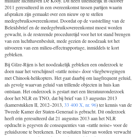
militaire luchthaven De Kooy. Dit heeft uiteindelijk in oktober
2011 geresulteerd in een overeenkomst tussen partijen waarin
afspraken zijn gemaakt over een nieuw op te stellen
medegebruiksovereenkomst. Doordat op de vaststelling van de
Beleidsbrief en de medegebruiksovereenkomst moest worden
gewacht, is de resterende proceduretijd voor het tot stand brengen
van een luchthavenbesluit, mede gezien de noodzaak tot het
uitvoeren van een milieu-effectrapportage, inmiddels te kort
gebleken.
Bij Gilze-Rijen is het noodzakelijk gebleken een onderzoek te
doen naar het verschijnsel «rattle noise» door vliegbewegingen
met Chinook-helikopters. Het gaat daarbij om laagfrequent geluid,
als gevolg waarvan geluid van trillende objecten in huis kan
ontstaan. Het onderzoek is gestart met een literatuuronderzoek
door het NLR en TNO, dat bij brief van 13 augustus 2013
(kamerstukken II, 2012–2013,
33 400 X, nr. 96
) ter kennis van de
Tweede Kamer der Staten-Generaal is gebracht. Dit onderzoek
heeft erin geresulteerd dat 21 augustus 2013 aan het NLR
opdracht is gegeven de consequenties van «rattle noise» voor de
geluidszone te berekenen. De resultaten hiervan worden verwacht