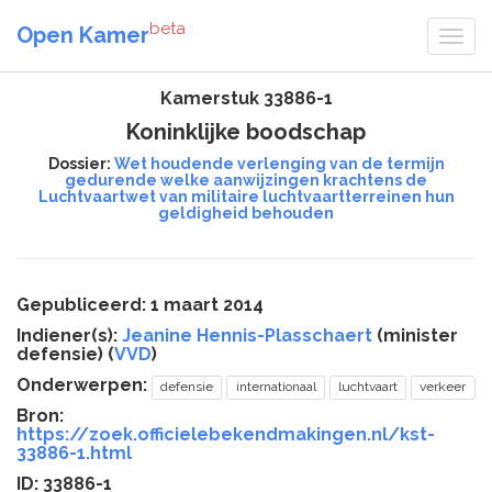
beta
Open Kamer
Kamerstuk 33886-1
Koninklijke boodschap
Dossier:
Wet houdende verlenging van de termijn
gedurende welke aanwijzingen krachtens de
Luchtvaartwet van militaire luchtvaartterreinen hun
geldigheid behouden
Gepubliceerd: 1 maart 2014
Indiener(s):
Jeanine Hennis-Plasschaert
(minister
defensie) (
VVD
)
Onderwerpen:
defensie
internationaal
luchtvaart
verkeer
Bron:
https://zoek.officielebekendmakingen.nl/kst-
33886-1.html
ID: 33886-1