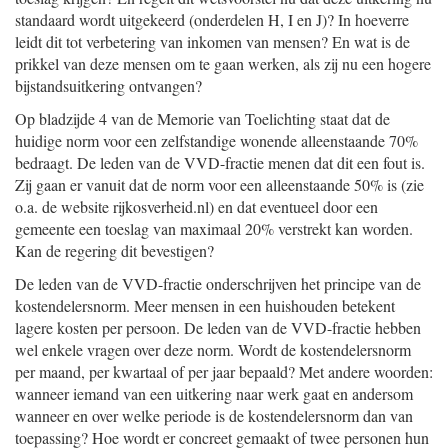
standaard wordt uitgekeerd (onderdelen H, I en J)? In hoeverre
leidt dit tot verbetering van inkomen van mensen? En wat is de
prikkel van deze mensen om te gaan werken, als zij nu een hogere
bijstandsuitkering ontvangen?
Op bladzijde 4 van de Memorie van Toelichting staat dat de
huidige norm voor een zelfstandige wonende alleenstaande 70%
bedraagt. De leden van de VVD-fractie menen dat dit een fout is.
Zij gaan er vanuit dat de norm voor een alleenstaande 50% is (zie
o.a. de website rijkosverheid.nl) en dat eventueel door een
gemeente een toeslag van maximaal 20% verstrekt kan worden.
Kan de regering dit bevestigen?
De leden van de VVD-fractie onderschrijven het principe van de
kostendelersnorm. Meer mensen in een huishouden betekent
lagere kosten per persoon. De leden van de VVD-fractie hebben
wel enkele vragen over deze norm. Wordt de kostendelersnorm
per maand, per kwartaal of per jaar bepaald? Met andere woorden:
wanneer iemand van een uitkering naar werk gaat en andersom
wanneer en over welke periode is de kostendelersnorm dan van
toepassing? Hoe wordt er concreet gemaakt of twee personen hun