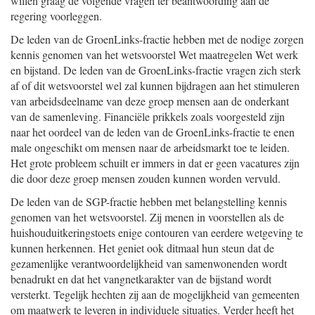
willen graag de volgende vragen ter beantwoording aan de
regering voorleggen.
De leden van de GroenLinks-fractie hebben met de nodige zorgen
kennis genomen van het wetsvoorstel Wet maatregelen Wet werk
en bijstand. De leden van de GroenLinks-fractie vragen zich sterk
af of dit wetsvoorstel wel zal kunnen bijdragen aan het stimuleren
van arbeidsdeelname van deze groep mensen aan de onderkant
van de samenleving. Financiële prikkels zoals voorgesteld zijn
naar het oordeel van de leden van de GroenLinks-fractie te enen
male ongeschikt om mensen naar de arbeidsmarkt toe te leiden.
Het grote probleem schuilt er immers in dat er geen vacatures zijn
die door deze groep mensen zouden kunnen worden vervuld.
De leden van de SGP-fractie hebben met belangstelling kennis
genomen van het wetsvoorstel. Zij menen in voorstellen als de
huishouduitkeringstoets enige contouren van eerdere wetgeving te
kunnen herkennen. Het geniet ook ditmaal hun steun dat de
gezamenlijke verantwoordelijkheid van samenwonenden wordt
benadrukt en dat het vangnetkarakter van de bijstand wordt
versterkt. Tegelijk hechten zij aan de mogelijkheid van gemeenten
om maatwerk te leveren in individuele situaties. Verder heeft het