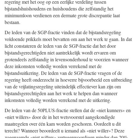
regering met het oog op een eerlijke verdeling tussen
bijstandshuishoudens en huishoudens die zelfstandig het
minimumloon verdienen een dermate grote discrepantie laat
bestaan.
De leden van de SGP-fractie vinden dat de bijstandsregeling
voldoende prikkels moet bevatten om aan het werk te gaan. In dat
licht constateren de leden van de SGP-fractie dat het door
bijstandsgerechtigden niet aantrekkelijk wordt ervaren om
grotendeels zelfstandig in levensonderhoud te voorzien wanneer
deze inkomsten volledig worden verrekend met de
bijstandsuitkering. De leden van de SGP-fractie vragen of de
regering heeft onderzocht in hoeverre bijvoorbeeld een uitbreiding
van de vrijlatingsregeling uiteindelijk effectiever kan zijn om
bijstandsgerechtigden aan het werk te helpen dan wanneer
inkomsten volledig worden verrekend met de uitkering.
De leden van de 50PLUS-fractie stellen dat de «niet kunners» en
«niet willers» door de in het wetsvoorstel aangekondigde
maatregelen over één kam worden geschoren. Oordeelt u dit
terecht? Wanneer beoordeelt u iemand als «niet willer»? Deze
zogenaamde «niet willers» vertegenwoordigen minder dan 20%