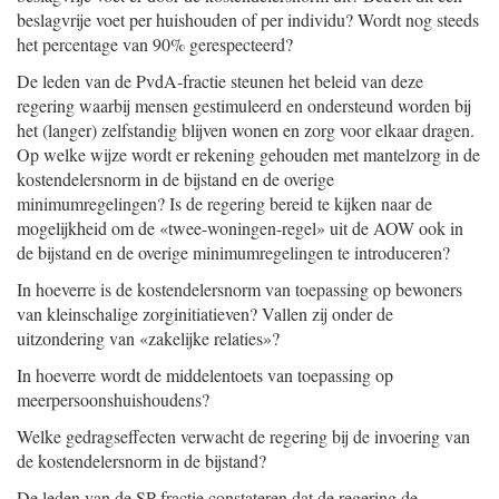
beslagvrije voet per huishouden of per individu? Wordt nog steeds
het percentage van 90% gerespecteerd?
De leden van de PvdA-fractie steunen het beleid van deze
regering waarbij mensen gestimuleerd en ondersteund worden bij
het (langer) zelfstandig blijven wonen en zorg voor elkaar dragen.
Op welke wijze wordt er rekening gehouden met mantelzorg in de
kostendelersnorm in de bijstand en de overige
minimumregelingen? Is de regering bereid te kijken naar de
mogelijkheid om de «twee-woningen-regel» uit de AOW ook in
de bijstand en de overige minimumregelingen te introduceren?
In hoeverre is de kostendelersnorm van toepassing op bewoners
van kleinschalige zorginitiatieven? Vallen zij onder de
uitzondering van «zakelijke relaties»?
In hoeverre wordt de middelentoets van toepassing op
meerpersoonshuishoudens?
Welke gedragseffecten verwacht de regering bij de invoering van
de kostendelersnorm in de bijstand?
De leden van de SP-fractie constateren dat de regering de