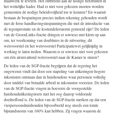
maatwerk te leveren. Het ontbreekt aan de nodige flexibiliteit in
het wettelijke kader. Had er niet voor gekozen moeten worden
gemeenten de nodige beleidsvrijheid toe te kennen? En waaruit
bestaan de besparingen precies indien rekening gehouden wordt
met de forse handhavingsinspanningen die met de introductie van
de tegenprestatie en de kostendelersnorm gemoeid zijn? De leden
van de GroenLinks-fractie dringen er sowieso met klem op aan
om, ter voorkoming van doublures in de uitvoering, dit
wetsvoorstel én het wetsvoorstel Participatiewet gelijktijdig in
werking te laten treden. Waarom is er sowieso niet voor gekozen
om één alomvattend wetsvoorstel naar de Kamer te sturen?
De leden van de SGP-fractie begrijpen dat de regering het
ongewenst vindt dat door een stapeling van uitkeringen hogere
inkomsten ontstaan dan in huishoudens waar personen volledig
door middel van betaalde arbeid in inkomsten voorzien. De leden
van de SGP-fractie vragen in hoeverre de voorgestelde
huishouduitkeringstoets met het oog daarop voldoende
doeltreffend is. De leden van de SGP-fractie merken op dat een
vierpersoonshuishouden bijvoorbeeld nog steeds een totale
bijstandsnorm van 160% kan hebben. Zij vragen waarom de