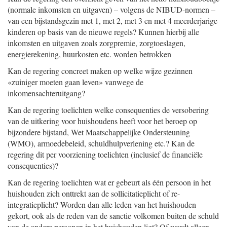
(normale inkomsten en uitgaven) – volgens de NIBUD-normen –
van een bijstandsgezin met 1, met 2, met 3 en met 4 meerderjarige
kinderen op basis van de nieuwe regels? Kunnen hierbij alle
inkomsten en uitgaven zoals zorgpremie, zorgtoeslagen,
energierekening, huurkosten etc. worden betrokken
Kan de regering concreet maken op welke wijze gezinnen
«zuiniger moeten gaan leven» vanwege de
inkomensachteruitgang?
Kan de regering toelichten welke consequenties de versobering
van de uitkering voor huishoudens heeft voor het beroep op
bijzondere bijstand, Wet Maatschappelijke Ondersteuning
(WMO), armoedebeleid, schuldhulpverlening etc.? Kan de
regering dit per voorziening toelichten (inclusief de financiële
consequenties)?
Kan de regering toelichten wat er gebeurt als één persoon in het
huishouden zich onttrekt aan de sollicitatieplicht of re-
integratieplicht? Worden dan alle leden van het huishouden
gekort, ook als de reden van de sanctie volkomen buiten de schuld
van de andere personen in het huishouden ligt? Of wordt alleen