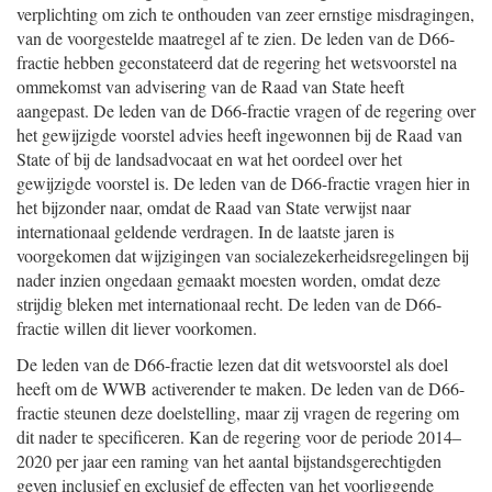
verplichting om zich te onthouden van zeer ernstige misdragingen,
van de voorgestelde maatregel af te zien. De leden van de D66-
fractie hebben geconstateerd dat de regering het wetsvoorstel na
ommekomst van advisering van de Raad van State heeft
aangepast. De leden van de D66-fractie vragen of de regering over
het gewijzigde voorstel advies heeft ingewonnen bij de Raad van
State of bij de landsadvocaat en wat het oordeel over het
gewijzigde voorstel is. De leden van de D66-fractie vragen hier in
het bijzonder naar, omdat de Raad van State verwijst naar
internationaal geldende verdragen. In de laatste jaren is
voorgekomen dat wijzigingen van socialezekerheidsregelingen bij
nader inzien ongedaan gemaakt moesten worden, omdat deze
strijdig bleken met internationaal recht. De leden van de D66-
fractie willen dit liever voorkomen.
De leden van de D66-fractie lezen dat dit wetsvoorstel als doel
heeft om de WWB activerender te maken. De leden van de D66-
fractie steunen deze doelstelling, maar zij vragen de regering om
dit nader te specificeren. Kan de regering voor de periode 2014–
2020 per jaar een raming van het aantal bijstandsgerechtigden
geven inclusief en exclusief de effecten van het voorliggende