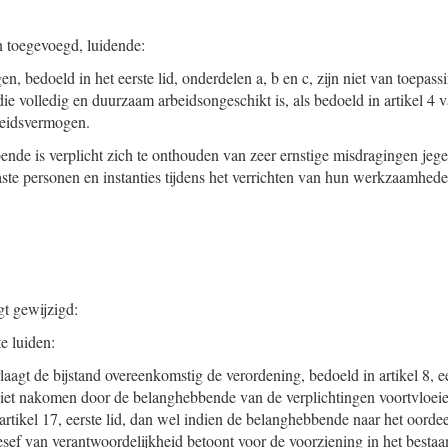
 toegevoegd, luidende:
n, bedoeld in het eerste lid, onderdelen a, b en c, zijn niet van toepass
e volledig en duurzaam arbeidsongeschikt is, als bedoeld in artikel 4
eidsvermogen.
de is verplicht zich te onthouden van zeer ernstige misdragingen jege
ste personen en instanties tijdens het verrichten van hun werkzaamhede
gt gewijzigd:
e luiden:
aagt de bijstand overeenkomstig de verordening, bedoeld in artikel 8, ee
niet nakomen door de belanghebbende van de verplichtingen voortvloeie
artikel 17, eerste lid, dan wel indien de belanghebbende naar het oordee
esef van verantwoordelijkheid betoont voor de voorziening in het bestaa