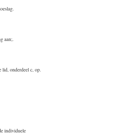
toeslag.
g aan;.
e lid, onderdeel c, op.
de individuele