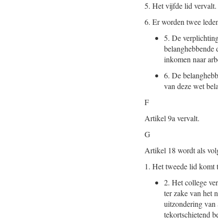
5.
Het vijfde lid vervalt.
6.
Er worden twee leden
5.
De verplichtinge
belanghebbende di
inkomen naar arb
6.
De belanghebben
van deze wet bela
F
Artikel 9a vervalt.
G
Artikel 18 wordt als vol
1.
Het tweede lid komt t
2.
Het college verl
ter zake van het 
uitzondering van 
tekortschietend b