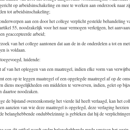
 gericht op arbeidsinschakeling en mee te werken aan onderzoek naar zi
en tot arbeidsinschakeling;
 onderwerpen aan een door het college verplicht gestelde behandeling v
artikel 55, noodzakelijk voor het naar vermogen verkrijgen, het aanvaa
en geaccepteerde arbeid;
rzoek van het college aantonen dat aan de in de onderdelen a tot en m
gen is voldaan.
toegevoegd, luidende:
t af van het opleggen van een maatregel, indien elke vorm van verwijtba
mt een op te leggen maatregel of een opgelegde maatregel af op de om
n diens mogelijkheden om middelen te verwerven, indien, gelet op bij
n daartoe noodzaken.
ege de bijstand overeenkomstig het vierde lid heeft verlaagd, kan het co
n aanzien van wie deze maatregel is opgelegd, deze verlaging herzien 
e belanghebbende ondubbelzinnig is gebleken dat hij de verplichtingen
ng van dit artikel wordt onder belanghebbende mede verstaan het gezin.