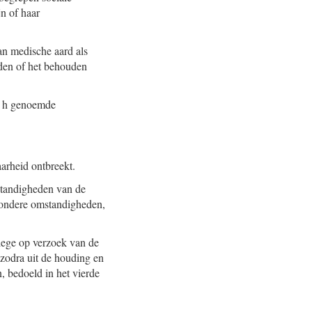
jn of haar
an medische aard als
rden of het behouden
et h genoemde
arheid ontbreekt.
standigheden van de
zondere omstandigheden,
llege op verzoek van de
zodra uit de houding en
, bedoeld in het vierde