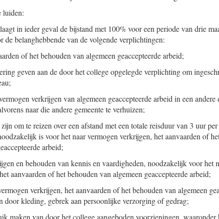
 luiden:
laagt in ieder geval de bijstand met 100% voor een periode van drie ma
r de belanghebbende van de volgende verplichtingen:
aarden of het behouden van algemeen geaccepteerde arbeid;
oering geven aan de door het college opgelegde verplichting om ingeschr
eau;
 vermogen verkrijgen van algemeen geaccepteerde arbeid in een andere
lvorens naar die andere gemeente te verhuizen;
e zijn om te reizen over een afstand met een totale reisduur van 3 uur pe
noodzakelijk is voor het naar vermogen verkrijgen, het aanvaarden of h
eaccepteerde arbeid;
rijgen en behouden van kennis en vaardigheden, noodzakelijk voor het
, het aanvaarden of het behouden van algemeen geaccepteerde arbeid;
 vermogen verkrijgen, het aanvaarden of het behouden van algemeen gea
 door kleding, gebrek aan persoonlijke verzorging of gedrag;
uik maken van door het college aangeboden voorzieningen, waaronder 