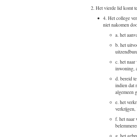
2.
Het vierde lid komt te
4.
Het college ver
niet nakomen doo
a.
het aanv
b.
het uitv
uitzendbur
c.
het naar
inwoning, a
d.
bereid t
indien dat 
algemeen g
e.
het verk
verkrijgen
f.
het naar
belemmeren
g.
het gebr