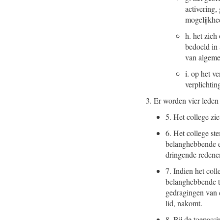
activering,
mogelijkhed
h.
het zich
bedoeld in 
van algeme
i.
op het ve
verplichtin
3.
Er worden vier leden 
5.
Het college zie
6.
Het college ste
belanghebbende e
dringende redene
7.
Indien het coll
belanghebbende te
gedragingen van d
lid, nakomt.
8.
Bij de toepassi