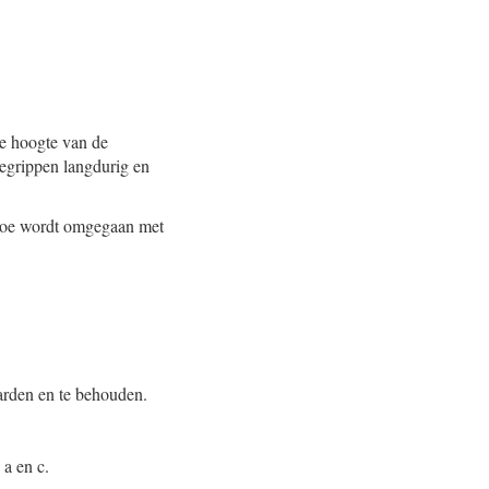
de hoogte van de
egrippen langdurig en
p hoe wordt omgegaan met
aarden en te behouden.
 a en c.