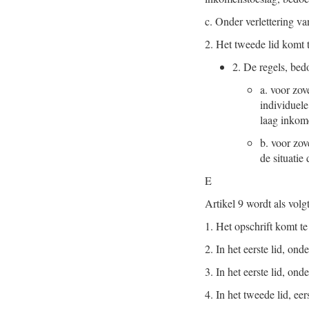
c.
Onder verlettering van
2.
Het tweede lid komt t
2.
De regels, bedo
a.
voor zove
individuel
laag inkom
b.
voor zov
de situatie
E
Artikel 9 wordt als volg
1.
Het opschrift komt te 
2.
In het eerste lid, on
3.
In het eerste lid, onde
4.
In het tweede lid, eer