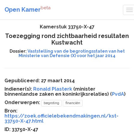
beta
Open Kamer
Kamerstuk 33750-X-47
Toezegging rond zichtbaarheid resultaten
Kustwacht
Dossier:
Vaststelling van de begrotingsstaten van het
Ministerie van Defensie (X) voor het jaar 2014
Gepubliceerd: 27 maart 2014
Indiener(s):
Ronald Plasterk
(minister
binnenlandse zaken en koninkrijksrelaties) (
PvdA
)
Onderwerpen:
begroting
financiën
Bron:
https://zoek.officielebekendmakingen.nl/kst-
33750-X-47.html
ID: 33750-X-47