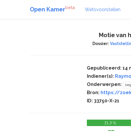
beta
Open Kamer
Wetsvoorstellen
Motie van 
Dossier:
Vaststelli
Gepubliceerd: 14
Indiener(s):
Raymo
Onderwerpen:
beg
Bron:
https://zoek
ID: 33750-X-21
21,3 %