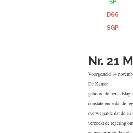
SP
D66
SGP
Nr. 21
M
Voorgesteld
14 novemb
De Kamer,
gehoord de beraadslagi
constaterende dat de r
overwegende dat de EU 
verzoekt de regering om
en gaat over tot de orde