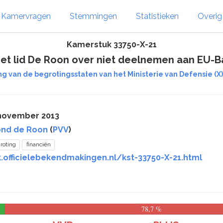
Kamervragen
Stemmingen
Statistieken
Overi
Kamerstuk 33750-X-21
het lid De Roon over niet deelnemen aan EU-B
ng van de begrotingsstaten van het Ministerie van Defensie (X)
 november 2013
nd de Roon
(
PVV
)
roting
financiën
.officielebekendmakingen.nl/kst-33750-X-21.html
78,7 %