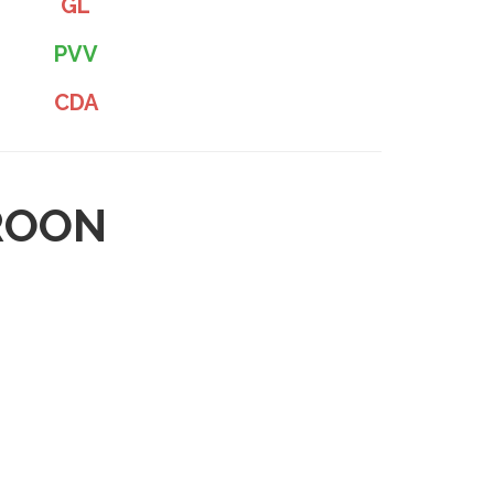
GL
PVV
CDA
 ROON