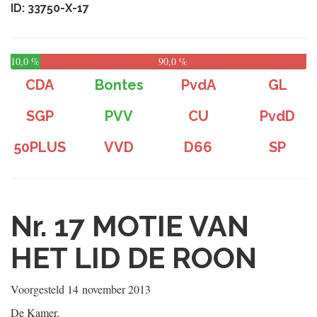
ID: 33750-X-17
10,0 %
90,0 %
CDA
Bontes
PvdA
GL
SGP
PVV
CU
PvdD
50PLUS
VVD
D66
SP
Nr. 17
MOTIE VAN
HET LID DE ROON
Voorgesteld
14 november 2013
De Kamer,