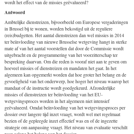
wordt het effect van de missies geëvalueerd?
Antwoord
Ambtelijke dienstreizen, bijvoorbeeld om Europese vergaderingen
in Brussel bij te wonen, worden bekostigd uit de reguliere
(reis)budgetten. Het aantal dienstreizen dan wel missies in 2014
ter beïnvloeding van nieuwe Brusselse wetgeving hangt in sterke
mate af van het aantal voorstellen dat door de Commissie wordt
uitgebracht en de programmering van het voorzitterschap ter
bespreking daarvan. Om die reden is vooraf niet aan te geven om
hoeveel missies of dienstreizen en mandaten het gaat. In het
algemeen kan opgemerkt worden dat hoe groter het belang en de
gevoeligheid van het onderwerp, hoe hoger het niveau waarop het
mandaat of de instructie wordt goedgekeurd. Afzonderlijke
missies of dienstreizen ter beïnvloeding van het EU-
wetgevingsproces worden in het algemeen niet intensief
geëvalueerd. Omdat beïnvloeding van het wetgevingsproces per
dossier over langere tijd inzet vraagt, wordt wel met regelmaat
bezien of de gepleegde inzet effectief was en of de ingezette
strategie om aanpassing vraagt. Het niveau van evaluatie verschilt
naar gelang het belang van het dossier.