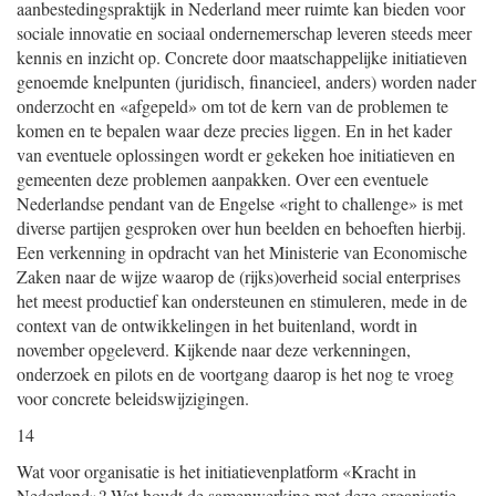
aanbestedingspraktijk in Nederland meer ruimte kan bieden voor
sociale innovatie en sociaal ondernemerschap leveren steeds meer
kennis en inzicht op. Concrete door maatschappelijke initiatieven
genoemde knelpunten (juridisch, financieel, anders) worden nader
onderzocht en «afgepeld» om tot de kern van de problemen te
komen en te bepalen waar deze precies liggen. En in het kader
van eventuele oplossingen wordt er gekeken hoe initiatieven en
gemeenten deze problemen aanpakken. Over een eventuele
Nederlandse pendant van de Engelse «right to challenge» is met
diverse partijen gesproken over hun beelden en behoeften hierbij.
Een verkenning in opdracht van het Ministerie van Economische
Zaken naar de wijze waarop de (rijks)overheid social enterprises
het meest productief kan ondersteunen en stimuleren, mede in de
context van de ontwikkelingen in het buitenland, wordt in
november opgeleverd. Kijkende naar deze verkenningen,
onderzoek en pilots en de voortgang daarop is het nog te vroeg
voor concrete beleidswijzigingen.
14
Wat voor organisatie is het initiatievenplatform «Kracht in
Nederland»? Wat houdt de samenwerking met deze organisatie