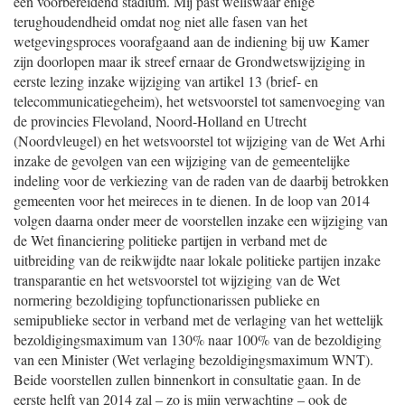
een voorbereidend stadium. Mij past weliswaar enige
terughoudendheid omdat nog niet alle fasen van het
wetgevingsproces voorafgaand aan de indiening bij uw Kamer
zijn doorlopen maar ik streef ernaar de Grondwetswijziging in
eerste lezing inzake wijziging van artikel 13 (brief- en
telecommunicatiegeheim), het wetsvoorstel tot samenvoeging van
de provincies Flevoland, Noord-Holland en Utrecht
(Noordvleugel) en het wetsvoorstel tot wijziging van de Wet Arhi
inzake de gevolgen van een wijziging van de gemeentelijke
indeling voor de verkiezing van de raden van de daarbij betrokken
gemeenten voor het meireces in te dienen. In de loop van 2014
volgen daarna onder meer de voorstellen inzake een wijziging van
de Wet financiering politieke partijen in verband met de
uitbreiding van de reikwijdte naar lokale politieke partijen inzake
transparantie en het wetsvoorstel tot wijziging van de Wet
normering bezoldiging topfunctionarissen publieke en
semipublieke sector in verband met de verlaging van het wettelijk
bezoldigingsmaximum van 130% naar 100% van de bezoldiging
van een Minister (Wet verlaging bezoldigingsmaximum WNT).
Beide voorstellen zullen binnenkort in consultatie gaan. In de
eerste helft van 2014 zal – zo is mijn verwachting – ook de