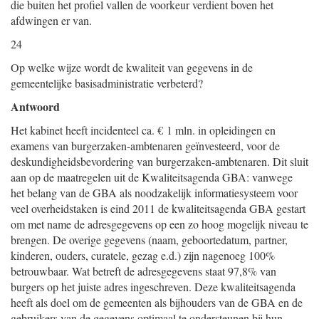
die buiten het profiel vallen de voorkeur verdient boven het
afdwingen er van.
24
Op welke wijze wordt de kwaliteit van gegevens in de
gemeentelijke basisadministratie verbeterd?
Antwoord
Het kabinet heeft incidenteel ca. € 1 mln. in opleidingen en
examens van burgerzaken-ambtenaren geïnvesteerd, voor de
deskundigheidsbevordering van burgerzaken-ambtenaren. Dit sluit
aan op de maatregelen uit de Kwaliteitsagenda GBA: vanwege
het belang van de GBA als noodzakelijk informatiesysteem voor
veel overheidstaken is eind 2011 de kwaliteitsagenda GBA gestart
om met name de adresgegevens op een zo hoog mogelijk niveau te
brengen. De overige gegevens (naam, geboortedatum, partner,
kinderen, ouders, curatele, gezag e.d.) zijn nagenoeg 100%
betrouwbaar. Wat betreft de adresgegevens staat 97,8% van
burgers op het juiste adres ingeschreven. Deze kwaliteitsagenda
heeft als doel om de gemeenten als bijhouders van de GBA en de
gebruikers van de gegevens optimaal te ondersteunen bij hun