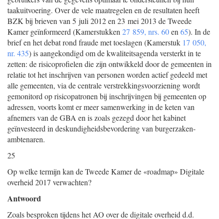
taakuitvoering. Over de vele maatregelen en de resultaten heeft
BZK bij brieven van 5 juli 2012 en 23 mei 2013 de Tweede
Kamer geïnformeerd (Kamerstukken
27 859, nrs. 60
en
65
). In de
brief en het debat rond fraude met toeslagen (Kamerstuk
17 050,
nr. 435
) is aangekondigd om de kwaliteitsagenda versterkt in te
zetten: de risicoprofielen die zijn ontwikkeld door de gemeenten in
relatie tot het inschrijven van personen worden actief gedeeld met
alle gemeenten, via de centrale verstrekkingsvoorziening wordt
gemonitord op risicopatronen bij inschrijvingen bij gemeenten op
adressen, voorts komt er meer samenwerking in de keten van
afnemers van de GBA en is zoals gezegd door het kabinet
geïnvesteerd in deskundigheidsbevordering van burgerzaken-
ambtenaren.
25
Op welke termijn kan de Tweede Kamer de «roadmap» Digitale
overheid 2017 verwachten?
Antwoord
Zoals besproken tijdens het AO over de digitale overheid d.d.