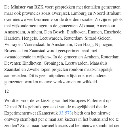
De Minister van BZK voert gesprekken met tientallen gemeenten,
maar ook provincies zoals Overijssel, Limburg en Noord-Brabant,
over nieuwe werkvormen voor de doe-democratie. Zo zijn er pilots
met wijkondernemingen in de gemeenten Alkmaar, Amersfoort,
Amsterdam, Arnhem, Den Bosch, Eindhoven, Emmen, Enschede,
Haarlem, Hengelo, Leeuwarden, Rotterdam, Sittard-Geleen,
Venray en Voerendaal. In Amsterdam, Den Haag, Nijmegen,
Rosendaal en Zaanstad wordt geexperimenteerd met
«waardecreatie in wijken». In de gemeenten Arnhem, Rotterdam,
Deventer, Eindhoven, Groningen, Leeuwarden, Maassluis,
Zaanstad en Zwolle lopen projecten rondom maatschappelijk
aanbesteden. Dit is geen uitputtende lijst: ook met andere
gemeenten worden nieuwe werkvormen ontwikkeld.
12
Wordt er voor de verkiezing van het Europees Parlement op
22 mei 2014 gebruik gemaakt van de mogelijkheid die de
Experimentenwet (Kamerstuk
33 573
) biedt om het nieuwe
ontwerp stembiljet per e-mail aan kiezers in het buitenland toe te
zenden? Zo ja, naar hoeveel kiezers zal het nieuwe stembiljet per