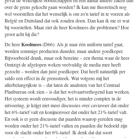
geval de wekelijkse boodschappen en een aantal andere zaken dan
over de grens gekocht gaan worden? Ik kan me theoretisch nog
wel voorstellen dat het wenselijk is om zo'n tarief in te voeren als
België en Duitsland dat ook zouden doen. Dan kan ik me er wat
bij voorstellen. Maar ziet de heer Koolmees die problemen? Hoe
groot acht hij die?
Koolmees
De heer
(D66): Als je naar één uniform tarief gaat,
worden sommige producten duurder, maar andere goedkoper.
Bijvoorbeeld drank, maar ook benzine – een thema waar de heer
Omtzigt de afgelopen weken veelvuldig de media mee heeft
gezocht – worden dan juist goedkoper. Dat heeft natuurlijk per
saldo een effect in de grensstreek. Wat volgens mij het
allerbelangrijkste is – dat laten de analisten van het Centraal
Planbureau ook zien – is dat het welvaartverhogend kan werken.
Het systeem wordt eenvoudiger, het is minder complex in de
uitvoering, je krijgt niet meer discussies over caviavoer dat onder
het 6%-tarief valt en konijnenvoer dat onder het 21%-tarief valt.
En ook is er geen discussie dat paarden waarop gereden mag
worden onder het 21%-tarief vallen en paarden die bedoeld zijn
voor de slacht onder het 6%-tarief. Ik denk dat dat soort