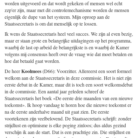
worden uitgevoerd en dat wordt gekeken of mensen wel echt
zzp'er zijn, maar met dit controlemechanisme worden de mensen
eigenlijk de dupe van het systeem. Mijn oproep aan de
Staatssecretaris is om dat menselijk op te lossen.
Ik wens de Staatssecretaris heel veel succes. We zijn al even bezig,
maar er staan grote en belangrijke uitdagingen op het programma,
waarbij de last op arbeid de belangrijkste is en waarbij de Kamer
volgens mij consensus heeft over de vraag wie dat moet betalen en
hoe dat betaald gaat worden.
Koolmees
De heer
(D66): Voorzitter. Allereerst een soort formeel
welkom aan de Staatssecretaris in deze commissie. Het is niet zijn
eerste debat in de Kamer, maar dit is toch een soort welkomsdebat
in de commissie. Een aantal jaar geleden schreef de
Staatssecretaris het boek «De eerste drie maanden van een nieuwe
toekomst». Ik hoop vandaag te horen hoe die nieuwe toekomst er
na de eerste anderhalve maand uit gaat zien. De eerste
voortekenen zijn veelbelovend. De Staatssecretaris schrijft: zonder
strijdlust en optimisme is elke poging zinloos; dus aldus gezind
verschijn ik aan de start. Dat is een prachtige zin. Die strijdlust en