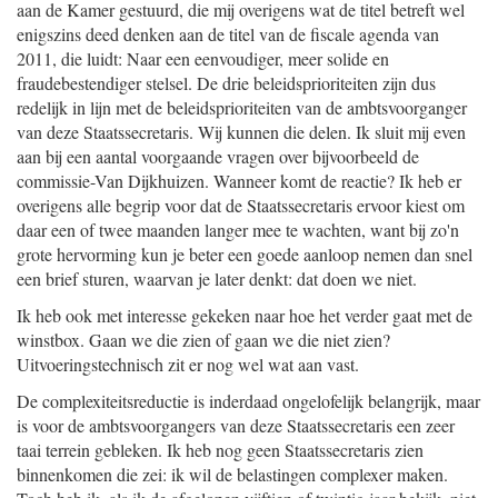
aan de Kamer gestuurd, die mij overigens wat de titel betreft wel
enigszins deed denken aan de titel van de fiscale agenda van
2011, die luidt: Naar een eenvoudiger, meer solide en
fraudebestendiger stelsel. De drie beleidsprioriteiten zijn dus
redelijk in lijn met de beleidsprioriteiten van de ambtsvoorganger
van deze Staatssecretaris. Wij kunnen die delen. Ik sluit mij even
aan bij een aantal voorgaande vragen over bijvoorbeeld de
commissie-Van Dijkhuizen. Wanneer komt de reactie? Ik heb er
overigens alle begrip voor dat de Staatssecretaris ervoor kiest om
daar een of twee maanden langer mee te wachten, want bij zo'n
grote hervorming kun je beter een goede aanloop nemen dan snel
een brief sturen, waarvan je later denkt: dat doen we niet.
Ik heb ook met interesse gekeken naar hoe het verder gaat met de
winstbox. Gaan we die zien of gaan we die niet zien?
Uitvoeringstechnisch zit er nog wel wat aan vast.
De complexiteitsreductie is inderdaad ongelofelijk belangrijk, maar
is voor de ambtsvoorgangers van deze Staatssecretaris een zeer
taai terrein gebleken. Ik heb nog geen Staatssecretaris zien
binnenkomen die zei: ik wil de belastingen complexer maken.