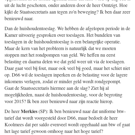
uit de lucht geschoten, onder anderen door de heer Omtzigt. Hoe
kijkt de Staatssecretaris aan tegen zo'n beweging? Ik ben daar zeer
benieuwd naar.
Dan de huishoudentoeslag. We hebben de afgelopen periode in de
Kamer uitvoerig gesproken over toeslagen. Het bundelen van
toeslagen in de huishoudentoeslag is een belangrijke operatie.
Maar de kern van het probleem is natuurlijk dat we moeten
stoppen met het rondpompen van geld. We heffen nu eerst
belasting en daarna delen we dat geld weer uit via de toeslagen.
Daar gaat veel bij fout, maar ook veel bij goed, maar het schiet niet
op. D66 wil de toeslagen inperken en de belasting voor de lagere
inkomens verlagen, zodat er minder geld wordt rondgepompt.
Gaat de Staatssecretaris hiermee aan de slag? Ziet hij al
mogelijkheden, naast de huishoudentoeslag, voor de begroting
voor 2015? Ik ben zeer benieuwd naar zijn reactie hierop.
Merkies
De heer
(SP): Ik ben benieuwd naar dat uniforme btw-
tarief dat wordt voorgesteld door D66, maar bedoelt de heer
Koolmees dat per saldo evenveel wordt opgehaald aan btw of gaat
het lage tarief gewoon omhoog naar het hoge tarief?