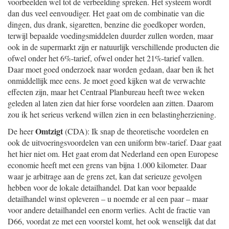
voorbeelden wel tot de verbeelding spreken. Het systeem wordt
dan dus veel eenvoudiger. Het gaat om de combinatie van die
dingen, dus drank, sigaretten, benzine die goedkoper worden,
terwijl bepaalde voedingsmiddelen duurder zullen worden, maar
ook in de supermarkt zijn er natuurlijk verschillende producten die
ofwel onder het 6%-tarief, ofwel onder het 21%-tarief vallen.
Daar moet goed onderzoek naar worden gedaan, daar ben ik het
onmiddellijk mee eens. Je moet goed kijken wat de verwachte
effecten zijn, maar het Centraal Planbureau heeft twee weken
geleden al laten zien dat hier forse voordelen aan zitten. Daarom
zou ik het serieus verkend willen zien in een belastingherziening.
Omtzigt
De heer
(CDA): Ik snap de theoretische voordelen en
ook de uitvoeringsvoordelen van een uniform btw-tarief. Daar gaat
het hier niet om. Het gaat erom dat Nederland een open Europese
economie heeft met een grens van bijna 1.000 kilometer. Daar
waar je arbitrage aan de grens zet, kan dat serieuze gevolgen
hebben voor de lokale detailhandel. Dat kan voor bepaalde
detailhandel winst opleveren – u noemde er al een paar – maar
voor andere detailhandel een enorm verlies. Acht de fractie van
D66, voordat ze met een voorstel komt, het ook wenselijk dat dat