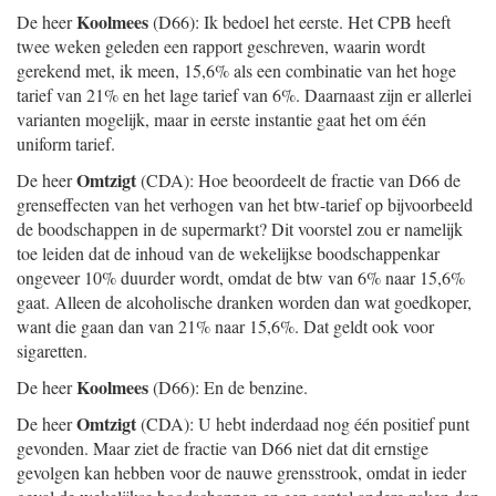
Koolmees
De heer
(D66): Ik bedoel het eerste. Het CPB heeft
twee weken geleden een rapport geschreven, waarin wordt
gerekend met, ik meen, 15,6% als een combinatie van het hoge
tarief van 21% en het lage tarief van 6%. Daarnaast zijn er allerlei
varianten mogelijk, maar in eerste instantie gaat het om één
uniform tarief.
Omtzigt
De heer
(CDA): Hoe beoordeelt de fractie van D66 de
grenseffecten van het verhogen van het btw-tarief op bijvoorbeeld
de boodschappen in de supermarkt? Dit voorstel zou er namelijk
toe leiden dat de inhoud van de wekelijkse boodschappenkar
ongeveer 10% duurder wordt, omdat de btw van 6% naar 15,6%
gaat. Alleen de alcoholische dranken worden dan wat goedkoper,
want die gaan dan van 21% naar 15,6%. Dat geldt ook voor
sigaretten.
Koolmees
De heer
(D66): En de benzine.
Omtzigt
De heer
(CDA): U hebt inderdaad nog één positief punt
gevonden. Maar ziet de fractie van D66 niet dat dit ernstige
gevolgen kan hebben voor de nauwe grensstrook, omdat in ieder