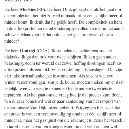
Merkies
De heer
(SP): De heer Omtzigt zegt dat als het gaat om
de complexiteit het niet zo veel uitmaakt of er een schijfje meer of
minder komt. Ik denk dat hij gelijk heeft. De complexiteit zit hem
in de aftrekposten en de uitzonderingsgevallen en niet in het aantal
schijven. Maar zegt hij dat ook als het gaat om twee schijven
minder?
Omtzigt
De heer
(CDA): Ik sta helemaal achter een sociale
vlaktaks. Ik ga dan ook voor twee schijven. Ik ken geen ander
belastingsysteem ter wereld dat zowel heffingskortingen heeft als
aftrekposten, als een mkb-winstvrijstelling, als toeslagen. Dat zijn
vier inkomensafhankelijke instrumenten. Als je echt wat zou
willen vereenvoudigen, zou je de keuze moeten maken om er daar
feitelijk twee van weg te nemen en bij de andere twee iets te
repareren. Als het gaat om de vraag hoe je dat precies kunt doen,
ben ik zeer benieuwd wat er naar aanleiding van het rapport van
de commissie-Van Dijkhuizen gebeurt. Wij zeggen hier vaak dat
er sprake is van een vereenvoudiging omdat er één schijf meer of
minder is, maar het gaat juist om die rekenregels, zoals het verschil
in tarief tussen cavia- en konijnenvoer, omdat we konijnen wel