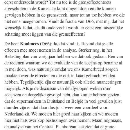
eerst onderzocht wordt? Tot nu toe is de grenseffectentoets
afgeschoten in de Kamer. Je kunt dingen doen en die kunnen
gevolgen hebben in de grensstreek, maar tot nu toe hebben we die
niet eens meegenomen. Vindt de fractie van D66, met mij, dat het
wenselijk is dat, als dit onderzocht wordt, er eerst een fatsoenlijke
schatting moet liggen van die grenseffecten?
Koolmees
De heer
(D66): Ja, dat vind ik. Ik vind dat je alle
effecten mee moet nemen in de analyse. Sterker nog, in het
Belastingplan van vorig jaar hebben we dat ook gedaan. Een van
de redenen waarom we de evaluatie van de accijns op benzine al
in mei doen, was natuurlijk omdat we ons Kamerbreed zorgen
maakten over de effecten en die ook in kaart gebracht wilden
hebben. Tegelijkertijd zijn er natuurlijk ook allerlei nuanceringen
mogelijk. Als je de discussie van de afgelopen weken over
accijnzen en dergelijke gevolgd hebt, dan kun je hebben gezien
dat de supermarkten in Duitsland en België in veel gevallen juist
duurder zijn en dat daar dus juist weer een voordeel voor
Nederland zit. We moeten hier goed naar kijken en we moeten
hier niet hals over kop beslissingen over nemen. Maar, nogmaals,
de analyse van het Centraal Planbureau laat zien dat er grote