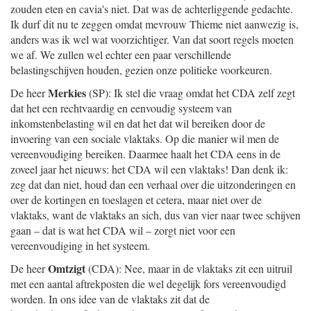
zouden eten en cavia's niet. Dat was de achterliggende gedachte.
Ik durf dit nu te zeggen omdat mevrouw Thieme niet aanwezig is,
anders was ik wel wat voorzichtiger. Van dat soort regels moeten
we af. We zullen wel echter een paar verschillende
belastingschijven houden, gezien onze politieke voorkeuren.
Merkies
De heer
(SP): Ik stel die vraag omdat het CDA zelf zegt
dat het een rechtvaardig en eenvoudig systeem van
inkomstenbelasting wil en dat het dat wil bereiken door de
invoering van een sociale vlaktaks. Op die manier wil men de
vereenvoudiging bereiken. Daarmee haalt het CDA eens in de
zoveel jaar het nieuws: het CDA wil een vlaktaks! Dan denk ik:
zeg dat dan niet, houd dan een verhaal over die uitzonderingen en
over de kortingen en toeslagen et cetera, maar niet over de
vlaktaks, want de vlaktaks an sich, dus van vier naar twee schijven
gaan – dat is wat het CDA wil – zorgt niet voor een
vereenvoudiging in het systeem.
Omtzigt
De heer
(CDA): Nee, maar in de vlaktaks zit een uitruil
met een aantal aftrekposten die wel degelijk fors vereenvoudigd
worden. In ons idee van de vlaktaks zit dat de