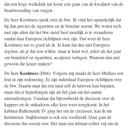
dat een hoge werkdruk ten koste zou gaan van de kwaliteit van de
beantwoording van vragen.
De heer Koolmees sprak over de btw. Ik vind het opmerkelijk dat
hij dan precies de sigaretten en de benzine noemt. We weten toch
met zijn allen dat het btw-tarief heel moeilijk is te veranderen
omdat daar Europese richtlijnen over zijn. Dat weet de heer
Koolmees net zo goed als ik. Je kunt dat dus niet Europees
regelen, als je dat zou willen, maar je kunt wel, zeker als het gaat
om brandstof en sigaretten, accijnzen verlagen. Waarom dan niet
gewoon die keuze maken?
Koolmees
De heer
(D66): Volgens mij maakt de heer Merkies een
fout in zijn redenering. Er zijn inderdaad Europese richtlijnen over
de btw. Daarin staat dat een land zelf de tarieven kan bepalen,
maar dat er beperkingen zijn als het gaat om het aantal
uitzonderingen. Vandaar dat bijvoorbeeld de discussie over de
kappers en de stukadoors elke keer weer terugkomt. In het
kabinet-Balkenende IV ging het om de circussen, kan ik me
herinneren. Snijbloemen is ook een voorbeeld. Daar gaat de
discussie dus vooral over. Het staat een lidstaat echter vrij om de