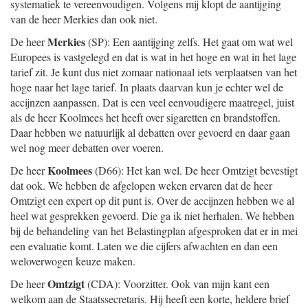
systematiek te vereenvoudigen. Volgens mij klopt de aantijging
van de heer Merkies dan ook niet.
Merkies
De heer
(SP): Een aantijging zelfs. Het gaat om wat wel
Europees is vastgelegd en dat is wat in het hoge en wat in het lage
tarief zit. Je kunt dus niet zomaar nationaal iets verplaatsen van het
hoge naar het lage tarief. In plaats daarvan kun je echter wel de
accijnzen aanpassen. Dat is een veel eenvoudigere maatregel, juist
als de heer Koolmees het heeft over sigaretten en brandstoffen.
Daar hebben we natuurlijk al debatten over gevoerd en daar gaan
wel nog meer debatten over voeren.
Koolmees
De heer
(D66): Het kan wel. De heer Omtzigt bevestigt
dat ook. We hebben de afgelopen weken ervaren dat de heer
Omtzigt een expert op dit punt is. Over de accijnzen hebben we al
heel wat gesprekken gevoerd. Die ga ik niet herhalen. We hebben
bij de behandeling van het Belastingplan afgesproken dat er in mei
een evaluatie komt. Laten we die cijfers afwachten en dan een
weloverwogen keuze maken.
Omtzigt
De heer
(CDA): Voorzitter. Ook van mijn kant een
welkom aan de Staatssecretaris. Hij heeft een korte, heldere brief