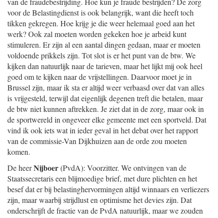
van de fraudebestrijding. Hoe kun je fraude bestrijden? De zorg
voor de Belastingdienst is ook belangrijk, want die heeft toch
tikken gekregen. Hoe krijg je die weer helemaal goed aan het
werk? Ook zal moeten worden gekeken hoe je arbeid kunt
stimuleren. Er zijn al een aantal dingen gedaan, maar er moeten
voldoende prikkels zijn. Tot slot is er het punt van de btw. We
kijken dan natuurlijk naar de tarieven, maar het lijkt mij ook heel
goed om te kijken naar de vrijstellingen. Daarvoor moet je in
Brussel zijn, maar ik sta er altijd weer verbaasd over dat van alles
is vrijgesteld, terwijl dat eigenlijk degenen treft die betalen, maar
de btw niet kunnen aftrekken. Je ziet dat in de zorg, maar ook in
de sportwereld in ongeveer elke gemeente met een sportveld. Dat
vind ik ook iets wat in ieder geval in het debat over het rapport
van de commissie-Van Dijkhuizen aan de orde zou moeten
komen.
Nijboer
De heer
(PvdA): Voorzitter. We ontvingen van de
Staatssecretaris een blijmoedige brief, met dure plichten en het
besef dat er bij belastinghervormingen altijd winnaars en verliezers
zijn, maar waarbij strijdlust en optimisme het devies zijn. Dat
onderschrijft de fractie van de PvdA natuurlijk, maar we zouden