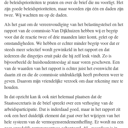
de beleidsprioriteiten te praten en over de brief die nu voorligt. Het
zijn goede beleidsprioriteiten, maar woorden zijn één en daden zijn
twee. Wij wachten nu op de daden.
Als het gaat om de vereenvoudiging van het belastingstelsel en het
rapport van de commissie-Van Dijkhuizen hebben wij er begrip
voor dat de reactie twee of drie maanden later komt, gelet op de
omstandigheden. We hebben er echter minder begrip voor dat er
steeds meer selectief wordt gewinkeld in het rapport en dat
iedereen die dingetjes eruit pakt die hij zelf leuk vindt. Zo is
bijvoorbeeld de huishoudentoeslag al naar voren geschoven. Een
van de waarden van het rapport is echter juist het evenwicht dat
daarin zit en die de commissie uitdrukkelijk heeft proberen weer te
geven. Daarom mijn vriendelijke verzoek om daar rekening mee te
houden.
In dat opzicht kan ik ook niet helemaal plaatsen dat de
Staatssecretaris in de brief spreekt over een verhoging van de
arbeidsparticipatie. Dat is inderdaad goed, maar in het rapport zit
ook een heel duidelijk element dat gaat over het wijzigen van het
hele systeem van de vermogensrendementheffing. Er wordt nu een
zeer onredelijk rentepercentage gehanteerd, 4%, waardoor je in