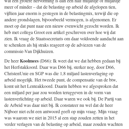
wat een grotere hervorming is dan een half miljardje of miljardje
meer of minder – dat de belasting op arbeid de afgelopen tien,
vijftien jaar enorm is gestegen in de belastingmix, terwijl die op
andere grondslagen, bijvoorbeeld vermogen, is afgenomen. Er
moet op dat punt naar een nieuw evenwicht gezocht worden. Ik
heb met collega Groot een artikel geschreven over hoe wij dat
zien. Ik vraag de Staatssecretaris om daar voldoende aandacht aan
te schenken als hij straks reageert op de adviezen van de
commissie-Van Dijkhuizen.
Koolmees
De heer
(D66): Ik weet dat we dat hebben gedaan bij
het Herfstakkoord. Daar was D66 bij, sterker nog, door D66,
ChristenUnie en SGP was die 1,8 miljard lastenverlaging op
arbeid mogelijk. Het tweede punt, de compensatie van de btw,
komt uit het Lenteakkoord. Daarin hebben we afgesproken dat
een miljard per jaar zou worden teruggeven in de vorm van
lastenverlichting op arbeid. Daar waren we ook bij. De Partij van
de Arbeid was daar niet bij. Ik constateer nu wel dat de heer
Nijboer niet echt een antwoord geeft op mijn vraag. Mijn vraag
was waarom we niet in 2015 al een stap zouden zetten in het
verder verlagen van de belasting op arbeid, maar zouden wachten