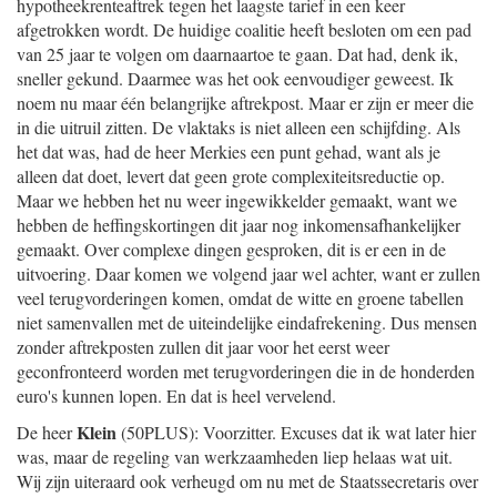
hypotheekrenteaftrek tegen het laagste tarief in een keer
afgetrokken wordt. De huidige coalitie heeft besloten om een pad
van 25 jaar te volgen om daarnaartoe te gaan. Dat had, denk ik,
sneller gekund. Daarmee was het ook eenvoudiger geweest. Ik
noem nu maar één belangrijke aftrekpost. Maar er zijn er meer die
in die uitruil zitten. De vlaktaks is niet alleen een schijfding. Als
het dat was, had de heer Merkies een punt gehad, want als je
alleen dat doet, levert dat geen grote complexiteitsreductie op.
Maar we hebben het nu weer ingewikkelder gemaakt, want we
hebben de heffingskortingen dit jaar nog inkomensafhankelijker
gemaakt. Over complexe dingen gesproken, dit is er een in de
uitvoering. Daar komen we volgend jaar wel achter, want er zullen
veel terugvorderingen komen, omdat de witte en groene tabellen
niet samenvallen met de uiteindelijke eindafrekening. Dus mensen
zonder aftrekposten zullen dit jaar voor het eerst weer
geconfronteerd worden met terugvorderingen die in de honderden
euro's kunnen lopen. En dat is heel vervelend.
Klein
De heer
(50PLUS): Voorzitter. Excuses dat ik wat later hier
was, maar de regeling van werkzaamheden liep helaas wat uit.
Wij zijn uiteraard ook verheugd om nu met de Staatssecretaris over