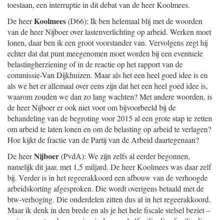
toestaan, een interruptie in dit debat van de heer Koolmees.
Koolmees
De heer
(D66): Ik ben helemaal blij met de woorden
van de heer Nijboer over lastenverlichting op arbeid. Werken moet
lonen, daar ben ik een groot voorstander van. Vervolgens zegt hij
echter dat dat punt meegenomen moet worden bij een eventuele
belastingherziening of in de reactie op het rapport van de
commissie-Van Dijkhuizen. Maar als het een heel goed idee is en
als we het er allemaal over eens zijn dat het een heel goed idee is,
waarom zouden we dan zo lang wachten? Met andere woorden, is
de heer Nijboer er ook niet voor om bijvoorbeeld bij de
behandeling van de begroting voor 2015 al een grote stap te zetten
om arbeid te laten lonen en om de belasting op arbeid te verlagen?
Hoe kijkt de fractie van de Partij van de Arbeid daartegenaan?
Nijboer
De heer
(PvdA): We zijn zelfs al eerder begonnen,
namelijk dit jaar, met 1,5 miljard. De heer Koolmees was daar zelf
bij. Verder is in het regeerakkoord een afbouw van de verhoogde
arbeidskorting afgesproken. Die wordt overigens betaald met de
btw-verhoging. Die onderdelen zitten dus al in het regeerakkoord.
Maar ik denk in den brede en als je het hele fiscale stelsel beziet –