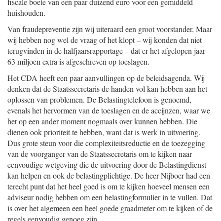
fiscale boete van een paar duizend euro voor een gemiddeld
huishouden.
Van fraudepreventie zijn wij uiteraard een groot voorstander. Maar
wij hebben nog wel de vraag of het klopt – wij konden dat niet
terugvinden in de halfjaarsrapportage – dat er het afgelopen jaar
63 miljoen extra is afgeschreven op toeslagen.
Het CDA heeft een paar aanvullingen op de beleidsagenda. Wij
denken dat de Staatssecretaris de handen vol kan hebben aan het
oplossen van problemen. De Belastingtelefoon is genoemd,
evenals het hervormen van de toeslagen en de accijnzen, waar we
het op een ander moment nogmaals over kunnen hebben. Die
dienen ook prioriteit te hebben, want dat is werk in uitvoering.
Dus grote steun voor die complexiteitsreductie en de toezegging
van de voorganger van de Staatssecretaris om te kijken naar
eenvoudige wetgeving die de uitvoering door de Belastingdienst
kan helpen en ook de belastingplichtige. De heer Nijboer had een
terecht punt dat het heel goed is om te kijken hoeveel mensen een
adviseur nodig hebben om een belastingformulier in te vullen. Dat
is over het algemeen een heel goede graadmeter om te kijken of de
regels eenvoudig genoeg zijn.