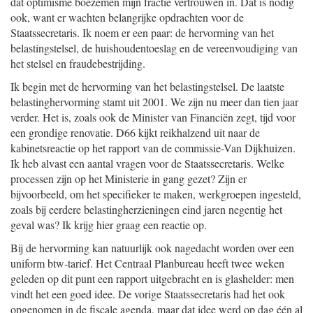
dat optimisme boezemen mijn fractie vertrouwen in. Dat is nodig
ook, want er wachten belangrijke opdrachten voor de
Staatssecretaris. Ik noem er een paar: de hervorming van het
belastingstelsel, de huishoudentoeslag en de vereenvoudiging van
het stelsel en fraudebestrijding.
Ik begin met de hervorming van het belastingstelsel. De laatste
belastinghervorming stamt uit 2001. We zijn nu meer dan tien jaar
verder. Het is, zoals ook de Minister van Financiën zegt, tijd voor
een grondige renovatie. D66 kijkt reikhalzend uit naar de
kabinetsreactie op het rapport van de commissie-Van Dijkhuizen.
Ik heb alvast een aantal vragen voor de Staatssecretaris. Welke
processen zijn op het Ministerie in gang gezet? Zijn er
bijvoorbeeld, om het specifieker te maken, werkgroepen ingesteld,
zoals bij eerdere belastingherzieningen eind jaren negentig het
geval was? Ik krijg hier graag een reactie op.
Bij de hervorming kan natuurlijk ook nagedacht worden over een
uniform btw-tarief. Het Centraal Planbureau heeft twee weken
geleden op dit punt een rapport uitgebracht en is glashelder: men
vindt het een goed idee. De vorige Staatssecretaris had het ook
opgenomen in de fiscale agenda, maar dat idee werd op dag één al