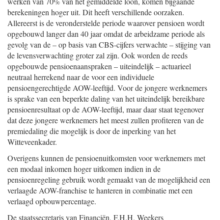
werken van 70% van het gemiddelde loon, komen bijgaande
berekeningen hoger uit. Dit heeft verschillende oorzaken.
Allereerst is de veronderstelde periode waarover pensioen wordt
opgebouwd langer dan 40 jaar omdat de arbeidzame periode als
gevolg van de – op basis van CBS-cijfers verwachte – stijging van
de levensverwachting groter zal zijn. Ook worden de reeds
opgebouwde pensioenaanspraken – uiteindelijk – actuarieel
neutraal herrekend naar de voor een individuele
pensioengerechtigde AOW-leeftijd. Voor de jongere werknemers
is sprake van een beperkte daling van het uiteindelijk bereikbare
pensioenresultaat op de AOW-leeftijd, maar daar staat tegenover
dat deze jongere werknemers het meest zullen profiteren van de
premiedaling die mogelijk is door de inperking van het
Witteveenkader.
Overigens kunnen de pensioenuitkomsten voor werknemers met
een modaal inkomen hoger uitkomen indien in de
pensioenregeling gebruik wordt gemaakt van de mogelijkheid een
verlaagde AOW-franchise te hanteren in combinatie met een
verlaagd opbouwpercentage.
De staatssecretaris van Financiën,
F.H.H.
Weekers