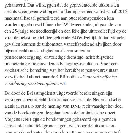
gehanteerd. Dat wil zeggen dat de gepresenteerde uitkomsten
slechts weergeven wat bij een uitkeringsovereenkomst vanaf 2015
maximaal fiscaal gefaciliteerd aan ouderdomspensioen kan
worden opgebouwd binnen het Witteveenkader, uitgaande van
een 25-jarige toetreedleeftijd en een feitelijke uittreedleeftijd op de
voor de belastingplichtige geldende AOW-leeftijd. In individuele
gevallen kunnen de uitkomsten vanzelfsprekend afwijken door
bijvoorbeeld omstandigheden als een soberder
pensioentoezegging, onvolledige diensttijd, achterblijvende
financiering of tegenvallende beleggingsresultaten. Voor een
stochastische benadring van het bereikbare pensioenresultaat
verwijst het kabinet naar de CPB-notitie «
Generatie-effecten
versobering pensioenopbouw
».
2
De door de Belastingdienst uitgevoerde berekeningen zijn
vervolgens beoordeeld door actuarissen van de Nederlandsche
Bank (DNB). Naar de mening van DNB rechtvaardigt het doel
van de berekeningen de gehanteerde deterministische opzet.
Volgens DNB zijn de berekeningen gebaseerd op algemeen
aanvaarde actuariële grondslagen, waardoor de uitkomsten,
gegeven de gehanteerde veronderstellingen, een representatief