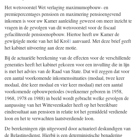
Het wetsvoorstel Wet verlaging maximumopbouw- en
premiepercentages pensioen en maximering pensioengevend
inkomen is voor uw Kamer aanleiding geweest om meer inzicht te
vragen in de gevolgen van dit wetsvoorstel voor de fiscaal
gefaciliteerde pensioenopbouw. Hiertoe heeft uw Kamer de
gewijzigde motie van het lid Krol
1
aanvaard. Met deze brief geeft
het kabinet uitvoering aan deze motie.
Bij de actuariële berekening van de effecten voor de verschillende
generaties heeft het kabinet gekozen voor een invulling die in lijn
is met het advies van de Raad van State. Dat wil zeggen dat voor
een aantal voorkomende inkomenssituaties (modaal, twee keer
modaal, drie keer modaal en vier keer modaal) met een aantal
voorkomende opbouwperiodes (werknemer geboren in 1958,
1968, 1978 en 1988) in beeld wordt gebracht welke gevolgen de
aanpassing van het Witteveenkader heeft op het bereikbare
eindresultaat aan pensioen in relatie tot het gemiddeld verdiende
loon en het te verwachten laatstverdiende loon.
De berekeningen zijn uitgevoerd door actuarieel deskundigen van
de Belastingdienst. Hierbij is een deterministische benadering