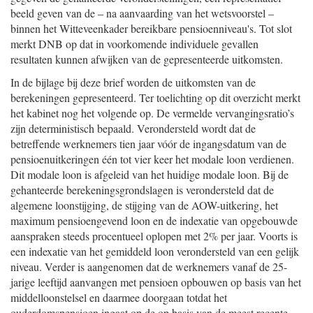
beeld geven van de – na aanvaarding van het wetsvoorstel –
binnen het Witteveenkader bereikbare pensioenniveau's. Tot slot
merkt DNB op dat in voorkomende individuele gevallen
resultaten kunnen afwijken van de gepresenteerde uitkomsten.
In de bijlage bij deze brief worden de uitkomsten van de
berekeningen gepresenteerd. Ter toelichting op dit overzicht merkt
het kabinet nog het volgende op. De vermelde vervangingsratio’s
zijn deterministisch bepaald. Verondersteld wordt dat de
betreffende werknemers tien jaar vóór de ingangsdatum van de
pensioenuitkeringen één tot vier keer het modale loon verdienen.
Dit modale loon is afgeleid van het huidige modale loon. Bij de
gehanteerde berekeningsgrondslagen is verondersteld dat de
algemene loonstijging, de stijging van de AOW-uitkering, het
maximum pensioengevend loon en de indexatie van opgebouwde
aanspraken steeds procentueel oplopen met 2% per jaar. Voorts is
een indexatie van het gemiddeld loon verondersteld van een gelijk
niveau. Verder is aangenomen dat de werknemers vanaf de 25-
jarige leeftijd aanvangen met pensioen opbouwen op basis van het
middelloonstelsel en daarmee doorgaan totdat het
ouderdomspensioen ingaat op de op basis van de meest recente