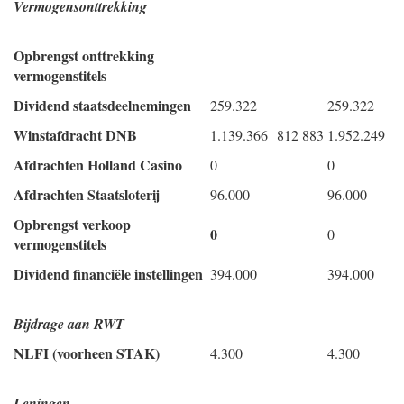
Vermogensonttrekking
Opbrengst onttrekking
vermogenstitels
Dividend staatsdeelnemingen
259.322
259.322
Winstafdracht DNB
1.139.366
812 883
1.952.249
Afdrachten Holland Casino
0
0
Afdrachten Staatsloterij
96.000
96.000
Opbrengst verkoop
0
0
vermogenstitels
Dividend financiële instellingen
394.000
394.000
Bijdrage aan RWT
NLFI (voorheen STAK)
4.300
4.300
Leningen