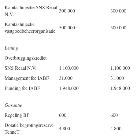
Kapitaalinjectie SNS Reaal
300.000
300 000
N.V.
Kapitaalinjectie
500.000
500 000
vastgoedbeheerorganisatie
Lening
Overbruggingskrediet
SNS Reaal N.V.
1.100.000
1.100.000
Management fee IABF
31.000
31.000
Funding fee IABF
1.948.000
1.948.000
Garantie
Regeling BF
600
600
Dotatie begrotingsreserve
4.800
4.800
TenneT