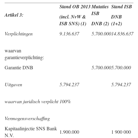
Stand OB 2013
Mutaties
Stand ISB
ISB
Artikel 3:
(incl. NvW &
DNB
ISB SNS) (1)
DNB (2)
(1+2)
Verplichtingen
9.136.637
5.700.000
14.836.637
waarvan
garantieverplichting:
Garantie DNB
5.700.000
5.700.000
Uitgaven
5.794.237
5.794.237
waarvan juridisch verplicht
100%
Vermogensverschaffing
Kapitaalinjectie SNS Bank
1.900.000
1 900 000
N.V.