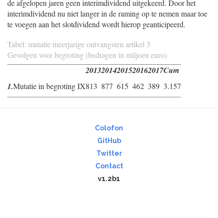
de afgelopen jaren geen interimdividend uitgekeerd. Door het
interimdividend nu niet langer in de raming op te nemen maar toe
te voegen aan het slotdividend wordt hierop geanticipeerd.
Tabel: mutatie meerjarige ontvangsten artikel 3
Gevolgen voor begroting (bedragen in miljoen euro)
2013
2014
2015
2016
2017
Cum
1.
Mutatie in begroting IX
813
877
615
462
389
3.157
Colofon
GitHub
Twitter
Contact
v1.2b1