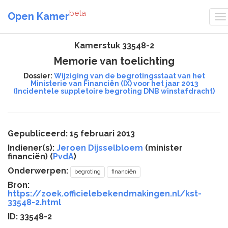
beta
Open Kamer
Kamerstuk 33548-2
Memorie van toelichting
Dossier:
Wijziging van de begrotingsstaat van het
Ministerie van Financiën (IX) voor het jaar 2013
(Incidentele suppletoire begroting DNB winstafdracht)
Gepubliceerd: 15 februari 2013
Indiener(s):
Jeroen Dijsselbloem
(minister
financiën) (
PvdA
)
Onderwerpen:
begroting
financiën
Bron:
https://zoek.officielebekendmakingen.nl/kst-
33548-2.html
ID: 33548-2