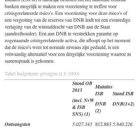
banken mogelijk te maken een voorziening te treffen voor
crisisgerelateerde risico’s. Een voorziening voor deze risico’s of
een vergroting van de reserves van DNB leidt tot een evenredige
verlaging van de winstafdracht van DNB aan de Staat
(aandeelhouder). Een aan DNB te verstrekken garantie op
zogenaamde crisisgerelateerde activa, die afloopt op het moment
dat de risico’s weer tot normale niveaus zijn gedaald, is een
volwaardig alternatief voor een dergelijke voorziening waartoe in
samenspraak is gekomen.
Tabel budgettaire gevolgen (x € 1000)
Stand OB
Mutaties
2013
ISB
Stand ISB
(incl. NvW
DNB
DNB(1+2)
& ISB
(2)
SNS) (1)
Ontvangsten
5.027.343
812.883
5.840.226