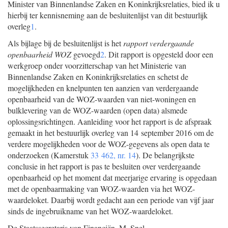
Minister van Binnenlandse Zaken en Koninkrijksrelaties, bied ik u
hierbij ter kennisneming aan de besluitenlijst van dit bestuurlijk
overleg
1
.
Als bijlage bij de besluitenlijst is het
rapport verdergaande
openbaarheid WOZ
gevoegd
2
. Dit rapport is opgesteld door een
werkgroep onder voorzitterschap van het Ministerie van
Binnenlandse Zaken en Koninkrijksrelaties en schetst de
mogelijkheden en knelpunten ten aanzien van verdergaande
openbaarheid van de WOZ-waarden van niet-woningen en
bulklevering van de WOZ-waarden (open data) alsmede
oplossingsrichtingen. Aanleiding voor het rapport is de afspraak
gemaakt in het bestuurlijk overleg van 14 september 2016 om de
verdere mogelijkheden voor de WOZ-gegevens als open data te
onderzoeken (Kamerstuk
33 462, nr. 14
). De belangrijkste
conclusie in het rapport is pas te besluiten over verdergaande
openbaarheid op het moment dat meerjarige ervaring is opgedaan
met de openbaarmaking van WOZ-waarden via het WOZ-
waardeloket. Daarbij wordt gedacht aan een periode van vijf jaar
sinds de ingebruikname van het WOZ-waardeloket.
De Staatssecretaris van Financiën,
M.
Snel