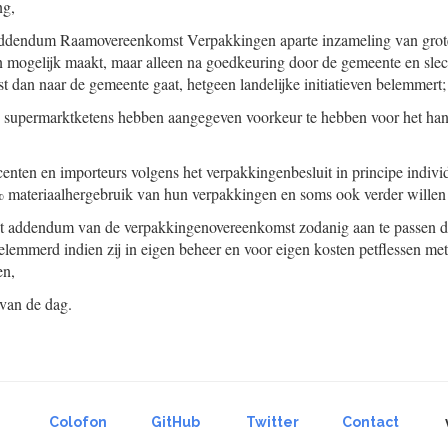
ng,
Addendum Raamovereenkomst Verpakkingen aparte inzameling van grote
ten mogelijk maakt, maar alleen na goedkeuring door de gemeente en slec
t dan naar de gemeente gaat, hetgeen landelijke initiatieven belemmert;
 supermarktketens hebben aangegeven voorkeur te hebben voor het han
nten en importeurs volgens het verpakkingenbesluit in principe indivi
% materiaalhergebruik van hun verpakkingen en soms ook verder willen
het addendum van de verpakkingenovereenkomst zodanig aan te passen da
emmerd indien zij in eigen beheer en voor eigen kosten petflessen met 
en,
 van de dag.
Colofon
GitHub
Twitter
Contact