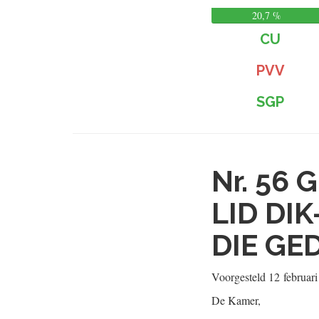
20,7 %
CU
PVV
SGP
Nr. 56
G
LID DI
DIE GE
Voorgesteld
12 februar
De Kamer,