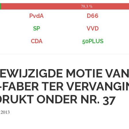
79,3 %
PvdA
D66
SP
VVD
CDA
50PLUS
EWIJZIGDE MOTIE VAN
K-FABER TER VERVANG
DRUKT ONDER NR. 37
i 2013