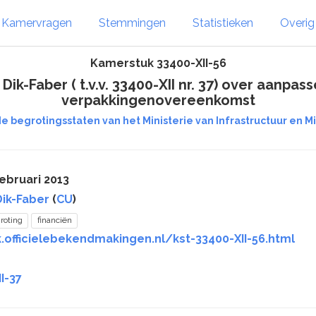
Kamervragen
Stemmingen
Statistieken
Overi
Kamerstuk 33400-XII-56
 Dik-Faber ( t.v.v. 33400-XII nr. 37) over aanp
verpakkingenovereenkomst
e begrotingsstaten van het Ministerie van Infrastructuur en Mili
ebruari 2013
Dik-Faber
(
CU
)
roting
financiën
.officielebekendmakingen.nl/kst-33400-XII-56.html
I-37