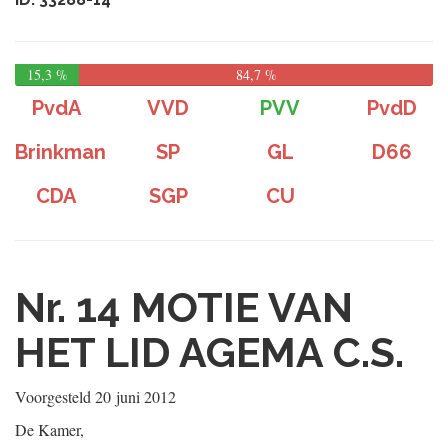
15,3 %
84,7 %
PvdA
VVD
PVV
PvdD
Brinkman
SP
GL
D66
CDA
SGP
CU
Nr. 14
MOTIE VAN
HET LID AGEMA C.S.
Voorgesteld
20 juni 2012
De Kamer,