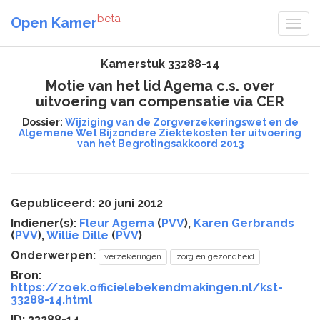
beta
Open Kamer
Kamerstuk 33288-14
Motie van het lid Agema c.s. over
uitvoering van compensatie via CER
Dossier:
Wijziging van de Zorgverzekeringswet en de
Algemene Wet Bijzondere Ziektekosten ter uitvoering
van het Begrotingsakkoord 2013
Gepubliceerd: 20 juni 2012
Indiener(s):
Fleur Agema
(
PVV
),
Karen Gerbrands
(
PVV
),
Willie Dille
(
PVV
)
Onderwerpen:
verzekeringen
zorg en gezondheid
Bron:
https://zoek.officielebekendmakingen.nl/kst-
33288-14.html
ID: 33288-14