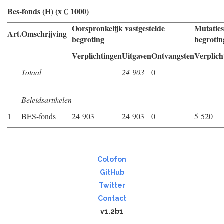
Bes-fonds (H) (x € 1000)
Oorspronkelijk vastgestelde
Mutaties 
Art.
Omschrijving
begroting
begrotin
Verplichtingen
Uitgaven
Ontvangsten
Verplich
Totaal
24 903
0
Beleidsartikelen
1
BES-fonds
24 903
24 903
0
5 520
Colofon
GitHub
Twitter
Contact
v1.2b1