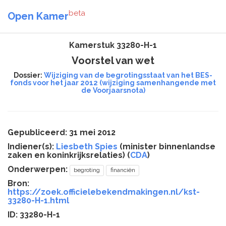
beta
Open Kamer
Kamerstuk 33280-H-1
Voorstel van wet
Dossier:
Wijziging van de begrotingsstaat van het BES-
fonds voor het jaar 2012 (wijziging samenhangende met
de Voorjaarsnota)
Gepubliceerd: 31 mei 2012
Indiener(s):
Liesbeth Spies
(minister binnenlandse
zaken en koninkrijksrelaties) (
CDA
)
Onderwerpen:
begroting
financiën
Bron:
https://zoek.officielebekendmakingen.nl/kst-
33280-H-1.html
ID: 33280-H-1