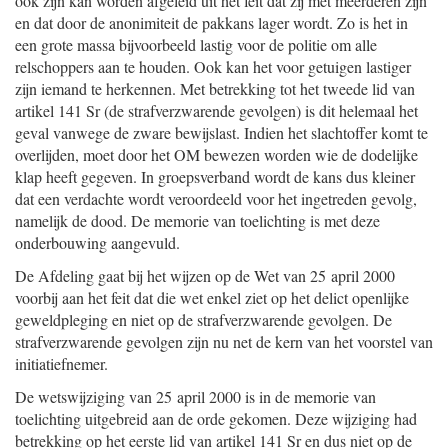
ook zijn kan worden afgeleid uit het feit dat zij met meerderen zijn
en dat door de anonimiteit de pakkans lager wordt. Zo is het in
een grote massa bijvoorbeeld lastig voor de politie om alle
relschoppers aan te houden. Ook kan het voor getuigen lastiger
zijn iemand te herkennen. Met betrekking tot het tweede lid van
artikel 141 Sr (de strafverzwarende gevolgen) is dit helemaal het
geval vanwege de zware bewijslast. Indien het slachtoffer komt te
overlijden, moet door het OM bewezen worden wie de dodelijke
klap heeft gegeven. In groepsverband wordt de kans dus kleiner
dat een verdachte wordt veroordeeld voor het ingetreden gevolg,
namelijk de dood. De memorie van toelichting is met deze
onderbouwing aangevuld.
De Afdeling gaat bij het wijzen op de Wet van 25 april 2000
voorbij aan het feit dat die wet enkel ziet op het delict openlijke
geweldpleging en niet op de strafverzwarende gevolgen. De
strafverzwarende gevolgen zijn nu net de kern van het voorstel van
initiatiefnemer.
De wetswijziging van 25 april 2000 is in de memorie van
toelichting uitgebreid aan de orde gekomen. Deze wijziging had
betrekking op het eerste lid van artikel 141 Sr en dus niet op de