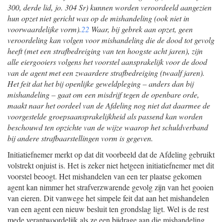
300, derde lid, jo. 304 Sr) kunnen worden veroordeeld aangezien
hun opzet niet gericht was op de mishandeling (ook niet in
voorwaardelijke vorm).
22
Waar, bij gebrek aan opzet, geen
veroordeling kan volgen voor mishandeling die de dood tot gevolg
heeft (met een strafbedreiging van ten hoogste acht jaren), zijn
alle eiergooiers volgens het voorstel aansprakelijk voor de dood
van de agent met een zwaardere strafbedreiging (twaalf jaren).
Het feit dat het bij openlijke geweldpleging – anders dan bij
mishandeling – gaat om een misdrijf tegen de openbare orde,
maakt naar het oordeel van de Afdeling nog niet dat daarmee de
voorgestelde groepsaansprakelijkheid als passend kan worden
beschouwd ten opzichte van de wijze waarop het schuldverband
bij andere strafbaarstellingen vorm is gegeven.
Initiatiefnemer merkt op dat dit voorbeeld dat de Afdeling gebruikt
volstrekt onjuist is. Het is zeker niet hetgeen initiatiefnemer met dit
voorstel beoogt. Het mishandelen van een ter plaatse gekomen
agent kan nimmer het strafverzwarende gevolg zijn van het gooien
van eieren. Dit vanwege het simpele feit dat aan het mishandelen
van een agent een nieuw besluit ten grondslag ligt. Wel is de rest
mede verantwoordelijk als ze een bijdrage aan die mishandeling