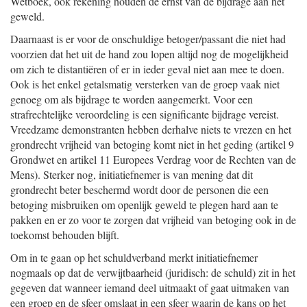
Wetboek, ook rekening houden de ernst van de bijdrage aan het
geweld.
Daarnaast is er voor de onschuldige betoger/passant die niet had
voorzien dat het uit de hand zou lopen altijd nog de mogelijkheid
om zich te distantiëren of er in ieder geval niet aan mee te doen.
Ook is het enkel getalsmatig versterken van de groep vaak niet
genoeg om als bijdrage te worden aangemerkt. Voor een
strafrechtelijke veroordeling is een significante bijdrage vereist.
Vreedzame demonstranten hebben derhalve niets te vrezen en het
grondrecht vrijheid van betoging komt niet in het geding (artikel 9
Grondwet en artikel 11 Europees Verdrag voor de Rechten van de
Mens). Sterker nog, initiatiefnemer is van mening dat dit
grondrecht beter beschermd wordt door de personen die een
betoging misbruiken om openlijk geweld te plegen hard aan te
pakken en er zo voor te zorgen dat vrijheid van betoging ook in de
toekomst behouden blijft.
Om in te gaan op het schuldverband merkt initiatiefnemer
nogmaals op dat de verwijtbaarheid (juridisch: de schuld) zit in het
gegeven dat wanneer iemand deel uitmaakt of gaat uitmaken van
een groep en de sfeer omslaat in een sfeer waarin de kans op het