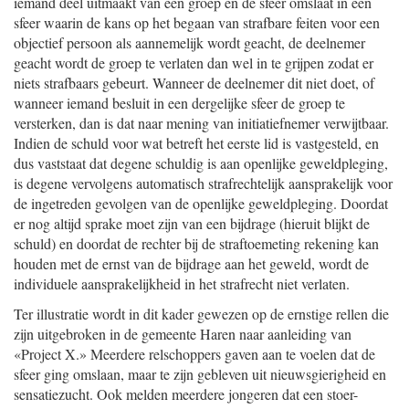
iemand deel uitmaakt van een groep en de sfeer omslaat in een
sfeer waarin de kans op het begaan van strafbare feiten voor een
objectief persoon als aannemelijk wordt geacht, de deelnemer
geacht wordt de groep te verlaten dan wel in te grijpen zodat er
niets strafbaars gebeurt. Wanneer de deelnemer dit niet doet, of
wanneer iemand besluit in een dergelijke sfeer de groep te
versterken, dan is dat naar mening van initiatiefnemer verwijtbaar.
Indien de schuld voor wat betreft het eerste lid is vastgesteld, en
dus vaststaat dat degene schuldig is aan openlijke geweldpleging,
is degene vervolgens automatisch strafrechtelijk aansprakelijk voor
de ingetreden gevolgen van de openlijke geweldpleging. Doordat
er nog altijd sprake moet zijn van een bijdrage (hieruit blijkt de
schuld) en doordat de rechter bij de straftoemeting rekening kan
houden met de ernst van de bijdrage aan het geweld, wordt de
individuele aansprakelijkheid in het strafrecht niet verlaten.
Ter illustratie wordt in dit kader gewezen op de ernstige rellen die
zijn uitgebroken in de gemeente Haren naar aanleiding van
«Project X.» Meerdere relschoppers gaven aan te voelen dat de
sfeer ging omslaan, maar te zijn gebleven uit nieuwsgierigheid en
sensatiezucht. Ook melden meerdere jongeren dat een stoer-