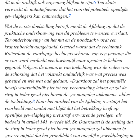
dit in de praktijk ook nagenoeg blijken te zijn.
6
Ten slotte
verwacht de initiatiefnemer dat het voorstel potentiële openlijke
geweldplegers kan ontmoedigen.
7
Wat de eerste doelstelling betreft, merkt de Afdeling op dat de
praktische onderbouwing van dit probleem te wensen overlaat.
Ter onderbouwing van het nut en de noodzaak wordt een
krantenbericht aangehaald. Gesteld wordt dat de rechtbank
Rotterdam de voorlopige hechtenis schorste van een persoon die
er van werd verdacht een lawinepijl naar agenten te hebben
gegooid. Volgens de memorie van toelichting was de reden voor
de schorsing dat het volstrekt onduidelijk was wat precies was
gebeurd en wie wat had gedaan. «Daardoor zal het potentiële
bewijs waarschijnlijk niet tot een veroordeling leiden en zal de
straf in ieder geval niet boven de zes maanden uitkomen», aldus
de toelichting.
8
Naar het oordeel van de Afdeling overtuigt het
voorbeeld niet omdat niet blijkt dat het betrekking heeft op
openlijke geweldpleging met strafverzwarende gevolgen, als
bedoeld in artikel 141, tweede lid, Sr. Daarnaast is de stelling dat
de straf in ieder geval niet boven zes maanden zal uitkomen in
zoverre onjuist dat het gronddelict van openlijke geweldpleging in