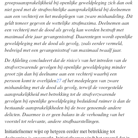
groepsaansprakelijkheid bij openlijke geweldpleging zich dan ook
niet goed met de strafrechtelijke aansprakelijkheid bij deelnemen
aan een vechterij en het medeplegen van zware mishandeling. Dit
geldt temeer gegeven de wettelijke strafmaxima. Deelnemen aan
een vechterij met de dood als gevolg kan worden bestraft met
maximaal drie jaar gevangenisstraf. Daarentegen wordt openlijke
geweldpleging met de dood als gevolg, zoals eerder vermeld,
bedreigd met een gevangenisstraf van maximaal twaalf jaar.
De Afdeling concludeert dat de risico's van het intreden van de
strafverzwarende gevolgen bij openlijke geweldpleging minder
groot zijn dan bij deelname aan een vechterij waarbij een
persoon komt te overlijden
27
of het medeplegen van zware
mishandeling met de dood als gevolg, terwijl de voorgestelde
aansprakelijkheid met betrekking tot de strafverzwarende
gevolgen bij openlijke geweldpleging beduidend ruimer is dan de
bestaande aansprakelijkheden bij de twee genoemde andere
delicten. Daarmee is er geen balans in de verhouding van het
voorstel tot relevante, andere strafbaarstellingen.
Initiatiefnemer wijst op hetgeen eerder met betrekking tot
deelneming is opgemerkt. Initiatiefnemer vindt het vreemd dat in