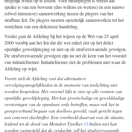
mogelijk wenst op te lossen. Voor medeplegen is vereist dat
sprake is van een bewuste (dus willens en wetens) en een nauwe
(ofwel intensieve) samenwerking tussen de plegers van het
strafbare feit. De plegers moeten opzettelijk samenwerken tot het
verrichten van een delicteuze handeling.
Verder gaat de Afdeling bij het wijzen op de Wet van 25 april
2000 voorbij aan het feit dat die wet enkel ziet op het delict
openlijke geweldpleging en niet op de strafverzwarende gevolgen.
De strafverzwarende gevolgen zijn nu net de kern van het voorstel
van initiatiefnemer. Initiatiefnemer ziet de problemen niet waar de
Afdeling op wijst.
Voorts stelt de Afdeling vast dat alternatieve
vervolgingsmogelijkheden in de memorie van toelichting niet
worden besproken. Het voorstel lijkt te zien op alle vormen van
openlijke geweldpleging. Het kan grootschalige en gewelddadige
verstoringen van de openbare orde betreffen, maar ook het in
groepsverband begaan van doelloos geweld, vaak gericht tegen
een concreet slachtoffer. Een voorbeeld daarvan was de situatie,
leidend tot de dood van Meindert Tjoelker.
10
Indien niet kan
worden vastgesteld dat de verdachte zelf het strafverzwarende