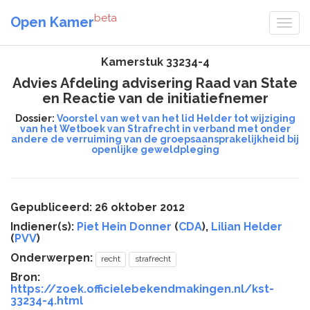
beta
Open Kamer
Kamerstuk 33234-4
Advies Afdeling advisering Raad van State
en Reactie van de initiatiefnemer
Dossier:
Voorstel van wet van het lid Helder tot wijziging
van het Wetboek van Strafrecht in verband met onder
andere de verruiming van de groepsaansprakelijkheid bij
openlijke geweldpleging
Gepubliceerd: 26 oktober 2012
Indiener(s):
Piet Hein Donner
(
CDA
),
Lilian Helder
(
PVV
)
Onderwerpen:
recht
strafrecht
Bron:
https://zoek.officielebekendmakingen.nl/kst-
33234-4.html