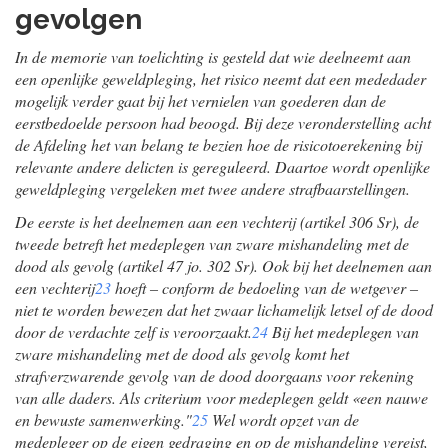
gevolgen
In de memorie van toelichting is gesteld dat wie deelneemt aan
een openlijke geweldpleging, het risico neemt dat een mededader
mogelijk verder gaat bij het vernielen van goederen dan de
eerstbedoelde persoon had beoogd. Bij deze veronderstelling acht
de Afdeling het van belang te bezien hoe de risicotoerekening bij
relevante andere delicten is gereguleerd. Daartoe wordt openlijke
geweldpleging vergeleken met twee andere strafbaarstellingen.
De eerste is het deelnemen aan een vechterij (artikel 306 Sr), de
tweede betreft het medeplegen van zware mishandeling met de
dood als gevolg (artikel 47 jo. 302 Sr). Ook bij het deelnemen aan
een vechterij
23
hoeft – conform de bedoeling van de wetgever –
niet te worden bewezen dat het zwaar lichamelijk letsel of de dood
door de verdachte zelf is veroorzaakt.
24
Bij het medeplegen van
zware mishandeling met de dood als gevolg komt het
strafverzwarende gevolg van de dood doorgaans voor rekening
van alle daders. Als criterium voor medeplegen geldt «een nauwe
en bewuste samenwerking."
25
Wel wordt opzet van de
medepleger op de eigen gedraging en op de mishandeling vereist,