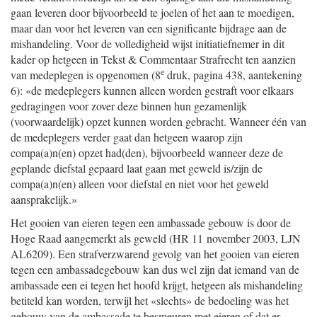
gaan leveren door bijvoorbeeld te joelen of het aan te moedigen,
maar dan voor het leveren van een significante bijdrage aan de
mishandeling. Voor de volledigheid wijst initiatiefnemer in dit
kader op hetgeen in Tekst & Commentaar Strafrecht ten aanzien
e
van medeplegen is opgenomen (8
druk, pagina 438, aantekening
6): «de medeplegers kunnen alleen worden gestraft voor elkaars
gedragingen voor zover deze binnen hun gezamenlijk
(voorwaardelijk) opzet kunnen worden gebracht. Wanneer één van
de medeplegers verder gaat dan hetgeen waarop zijn
compa(a)n(en) opzet had(den), bijvoorbeeld wanneer deze de
geplande diefstal gepaard laat gaan met geweld is/zijn de
compa(a)n(en) alleen voor diefstal en niet voor het geweld
aansprakelijk.»
Het gooien van eieren tegen een ambassade gebouw is door de
Hoge Raad aangemerkt als geweld (HR 11 november 2003, LJN
AL6209). Een strafverzwarend gevolg van het gooien van eieren
tegen een ambassadegebouw kan dus wel zijn dat iemand van de
ambassade een ei tegen het hoofd krijgt, hetgeen als mishandeling
betiteld kan worden, terwijl het «slechts» de bedoeling was het
gebouw van de ambassade te besmeuren met eieren of dat er