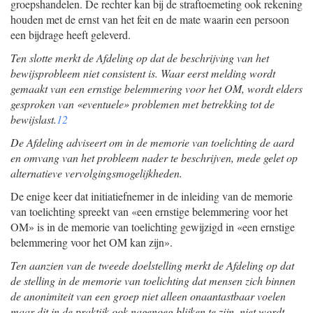
groepshandelen. De rechter kan bij de straftoemeting ook rekening
houden met de ernst van het feit en de mate waarin een persoon
een bijdrage heeft geleverd.
Ten slotte merkt de Afdeling op dat de beschrijving van het
bewijsprobleem niet consistent is. Waar eerst melding wordt
gemaakt van een ernstige belemmering voor het OM, wordt elders
gesproken van «eventuele» problemen met betrekking tot de
bewijslast.
12
De Afdeling adviseert om in de memorie van toelichting de aard
en omvang van het probleem nader te beschrijven, mede gelet op
alternatieve vervolgingsmogelijkheden.
De enige keer dat initiatiefnemer in de inleiding van de memorie
van toelichting spreekt van «een ernstige belemmering voor het
OM» is in de memorie van toelichting gewijzigd in «een ernstige
belemmering voor het OM kan zijn».
Ten aanzien van de tweede doelstelling merkt de Afdeling op dat
de stelling in de memorie van toelichting dat mensen zich binnen
de anonimiteit van een groep niet alleen onaantastbaar voelen
maar dit in de praktijk ook nagenoeg blijken te zijn, niet wordt