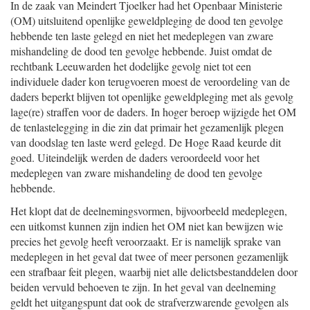
In de zaak van Meindert Tjoelker had het Openbaar Ministerie
(OM) uitsluitend openlijke geweldpleging de dood ten gevolge
hebbende ten laste gelegd en niet het medeplegen van zware
mishandeling de dood ten gevolge hebbende. Juist omdat de
rechtbank Leeuwarden het dodelijke gevolg niet tot een
individuele dader kon terugvoeren moest de veroordeling van de
daders beperkt blijven tot openlijke geweldpleging met als gevolg
lage(re) straffen voor de daders. In hoger beroep wijzigde het OM
de tenlastelegging in die zin dat primair het gezamenlijk plegen
van doodslag ten laste werd gelegd. De Hoge Raad keurde dit
goed. Uiteindelijk werden de daders veroordeeld voor het
medeplegen van zware mishandeling de dood ten gevolge
hebbende.
Het klopt dat de deelnemingsvormen, bijvoorbeeld medeplegen,
een uitkomst kunnen zijn indien het OM niet kan bewijzen wie
precies het gevolg heeft veroorzaakt. Er is namelijk sprake van
medeplegen in het geval dat twee of meer personen gezamenlijk
een strafbaar feit plegen, waarbij niet alle delictsbestanddelen door
beiden vervuld behoeven te zijn. In het geval van deelneming
geldt het uitgangspunt dat ook de strafverzwarende gevolgen als