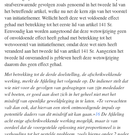
strafverzwarende gevolgen zoals genoemd in het tweede lid van
het betreffende artikel, welke nu net de kern zijn van het voorstel
van initiatiefnemer. Wellicht heeft deze wet voldoende effect
gehad met betrekking tot het eerste lid van artikel 141 Sr.
Eenvoudig kan worden aangetoond dat deze wetswijziging geen
of onvoldoende effect heeft gehad met betrekking tot het
wetsvoorstel van initiatiefnemer, omdat deze wet niets heeft
veranderd aan het tweede lid van artikel 141 Sr. Aangezien het
tweede lid onveranderd is gebleven heeft deze wetswijziging
daarom dus geen effect gehad.
Met betrekking tot de derde doelstelling, de afschrikwekkende
werking, merkt de Afdeling het volgende op. De indiener stelt dat
wie niet voor de gevolgen van gedragingen van zijn mededader
wil boeten, er goed aan doet zich in het geheel niet met het
misdrijf van openlijke geweldpleging in te laten. «Te verwachten
valt dan ook, dat hiervan een sterk ontmoedigende impuls op
potentiële daders van dit misdrijf uit kan gaan.»
16
De Afdeling
acht enige afschrikwekkende werking mogelijk, maar is van
oordeel dat de voorgestelde oplossing niet proportioneel is in
verhouding tot het gestelde probleem, zoals hierna onder 2 nader