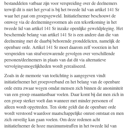
bestanddelen vatbaar zijn voor verspreiding over de deelnemers
terwijl dit is niet het geval is bij het tweede lid van artikel 141 Sr
waar het gaat om groepsgeweld. Initiatiefnemer beschouwt de
omweg via de deelnemingsvormen als een tekortkoming in het
tweede lid van artikel 141 Sr inzake openlijke geweldpleging. Het
beschermde belang van artikel 141 Sr is een andere dan die van
deelneming met de daarbij behorende gronddelicten, namelijk de
openbare orde. Artikel 141 Sr moet daarom zelf voorzien in het
verspreiden van strafverzwarende gevolgen over verschillende
personen/deelnemers in plaats van dat dit via alternatieve
vervolgingsmogelijkheden wordt gerealiseerd.
Zoals in de memorie van toelichting is aangegeven vindt
initiatiefnemer het groepsverband en het belang van de openbare
orde extra zwaar wegen omdat mensen zich binnen de anonimiteit
van een groep onaantastbaar voelen. Daar komt bij dat men zich in
een groep sterker voelt dan wanneer met minder personen of
alleen wordt opgetreden. Ten slotte geldt dat de openbare orde
wordt verstoord waardoor maatschappelijke onrust ontstaat en men
zich onveilig kan gaan voelen. Om deze redenen acht
initiatiefnemer de hoge maximumstraffen in het tweede lid van