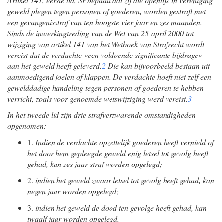
Artikel 141, eerste lid, Sr bepaalt dat zij die openlijk in vereniging
geweld plegen tegen personen of goederen, worden gestraft met
een gevangenisstraf van ten hoogste vier jaar en zes maanden.
Sinds de inwerkingtreding van de Wet van 25 april 2000 tot
wijziging van artikel 141 van het Wetboek van Strafrecht wordt
vereist dat de verdachte «een voldoende significante bijdrage»
aan het geweld heeft geleverd.
2
Die kan bijvoorbeeld bestaan uit
aanmoedigend joelen of klappen. De verdachte hoeft niet zelf een
gewelddadige handeling tegen personen of goederen te hebben
verricht, zoals voor genoemde wetswijziging werd vereist.
3
In het tweede lid zijn drie strafverzwarende omstandigheden
opgenomen:
1.
Indien de verdachte opzettelijk goederen heeft vernield of
het door hem gepleegde geweld enig letsel tot gevolg heeft
gehad, kan zes jaar straf worden opgelegd;
2.
indien het geweld zwaar letsel tot gevolg heeft gehad, kan
negen jaar worden opgelegd;
3.
indien het geweld de dood ten gevolge heeft gehad, kan
twaalf jaar worden opgelegd.