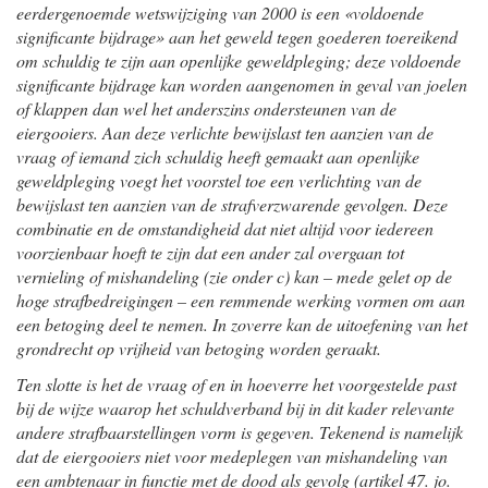
eerdergenoemde wetswijziging van 2000 is een «voldoende
significante bijdrage» aan het geweld tegen goederen toereikend
om schuldig te zijn aan openlijke geweldpleging; deze voldoende
significante bijdrage kan worden aangenomen in geval van joelen
of klappen dan wel het anderszins ondersteunen van de
eiergooiers. Aan deze verlichte bewijslast ten aanzien van de
vraag of iemand zich schuldig heeft gemaakt aan openlijke
geweldpleging voegt het voorstel toe een verlichting van de
bewijslast ten aanzien van de strafverzwarende gevolgen. Deze
combinatie en de omstandigheid dat niet altijd voor iedereen
voorzienbaar hoeft te zijn dat een ander zal overgaan tot
vernieling of mishandeling (zie onder c) kan – mede gelet op de
hoge strafbedreigingen – een remmende werking vormen om aan
een betoging deel te nemen. In zoverre kan de uitoefening van het
grondrecht op vrijheid van betoging worden geraakt.
Ten slotte is het de vraag of en in hoeverre het voorgestelde past
bij de wijze waarop het schuldverband bij in dit kader relevante
andere strafbaarstellingen vorm is gegeven. Tekenend is namelijk
dat de eiergooiers niet voor medeplegen van mishandeling van
een ambtenaar in functie met de dood als gevolg (artikel 47. jo.