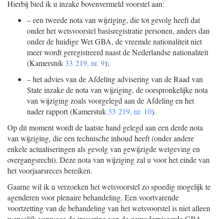
Hierbij bied ik u inzake bovenvermeld voorstel aan:
–
een tweede nota van wijziging, die tot gevolg heeft dat
onder het wetsvoorstel basisregistratie personen, anders dan
onder de huidige Wet GBA, de vreemde nationaliteit niet
meer wordt geregistreerd naast de Nederlandse nationaliteit
(Kamerstuk
33 219, nr. 9
);
–
het advies van de Afdeling advisering van de Raad van
State inzake de nota van wijziging, de oorspronkelijke nota
van wijziging zoals voorgelegd aan de Afdeling en het
nader rapport (Kamerstuk
33 219, nr. 10
).
Op dit moment wordt de laatste hand gelegd aan een derde nota
van wijziging, die een technische inhoud heeft (onder andere
enkele actualiseringen als gevolg van gewijzigde wetgeving en
overgangsrecht). Deze nota van wijziging zal u voor het einde van
het voorjaarsreces bereiken.
Gaarne wil ik u verzoeken het wetsvoorstel zo spoedig mogelijk te
agenderen voor plenaire behandeling. Een voortvarende
voortzetting van de behandeling van het wetsvoorstel is niet alleen
wenselijk vanwege de invoering van de gemoderniseerde GBA,