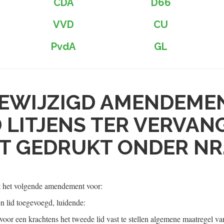
CDA
D66
VVD
CU
PvdA
GL
EWIJZIGD AMENDEME
D LITJENS TER VERVAN
T GEDRUKT ONDER NR.
t het volgende amendement voor:
en lid toegevoegd, luidende:
oor een krachtens het tweede lid vast te stellen algemene maatregel va