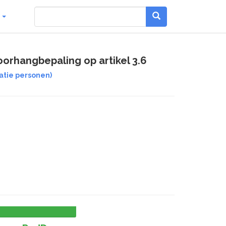
g
oorhangbepaling op artikel 3.6
atie personen)
0,0
%