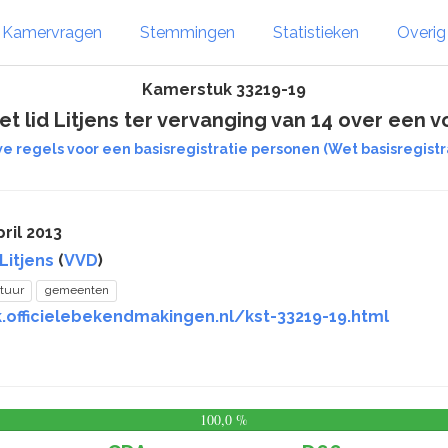
Kamervragen
Stemmingen
Statistieken
Overi
Kamerstuk 33219-19
lid Litjens ter vervanging van 14 over een v
e regels voor een basisregistratie personen (Wet basisregistr
ril 2013
Litjens
(
VVD
)
tuur
gemeenten
.officielebekendmakingen.nl/kst-33219-19.html
100,0 %