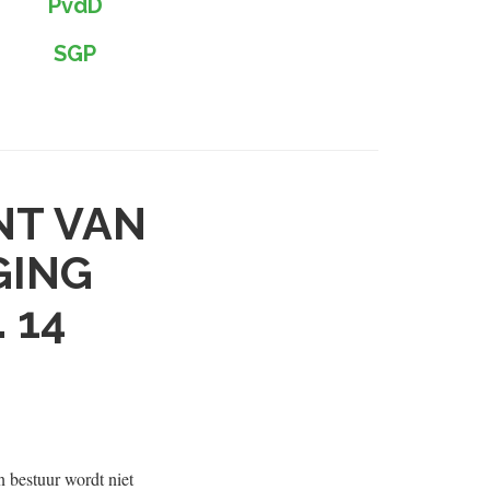
PvdD
SGP
NT VAN
GING
 14
n bestuur wordt niet