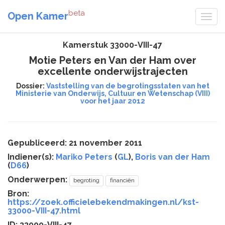
beta
Open Kamer
Kamerstuk 33000-VIII-47
Motie Peters en Van der Ham over
excellente onderwijstrajecten
Dossier:
Vaststelling van de begrotingsstaten van het
Ministerie van Onderwijs, Cultuur en Wetenschap (VIII)
voor het jaar 2012
Gepubliceerd: 21 november 2011
Indiener(s):
Mariko Peters
(
GL
),
Boris van der Ham
(
D66
)
Onderwerpen:
begroting
financiën
Bron:
https://zoek.officielebekendmakingen.nl/kst-
33000-VIII-47.html
ID: 33000-VIII-47