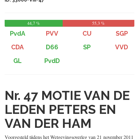
44,7 %
55,3 %
PvdA
PVV
CU
SGP
CDA
D66
SP
VVD
GL
PvdD
Nr. 47
MOTIE VAN DE
LEDEN PETERS EN
VAN DER HAM
Voorgesteld tijdens het Wetgevingsoverleg van
21 november 2011