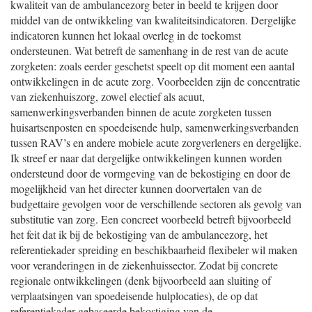
kwaliteit van de ambulancezorg beter in beeld te krijgen door
middel van de ontwikkeling van kwaliteitsindicatoren. Dergelijke
indicatoren kunnen het lokaal overleg in de toekomst
ondersteunen. Wat betreft de samenhang in de rest van de acute
zorgketen: zoals eerder geschetst speelt op dit moment een aantal
ontwikkelingen in de acute zorg. Voorbeelden zijn de concentratie
van ziekenhuiszorg, zowel electief als acuut,
samenwerkingsverbanden binnen de acute zorgketen tussen
huisartsenposten en spoedeisende hulp, samenwerkingsverbanden
tussen RAV’s en andere mobiele acute zorgverleners en dergelijke.
Ik streef er naar dat dergelijke ontwikkelingen kunnen worden
ondersteund door de vormgeving van de bekostiging en door de
mogelijkheid van het directer kunnen doorvertalen van de
budgettaire gevolgen voor de verschillende sectoren als gevolg van
substitutie van zorg. Een concreet voorbeeld betreft bijvoorbeeld
het feit dat ik bij de bekostiging van de ambulancezorg, het
referentiekader spreiding en beschikbaarheid flexibeler wil maken
voor veranderingen in de ziekenhuissector. Zodat bij concrete
regionale ontwikkelingen (denk bijvoorbeeld aan sluiting of
verplaatsingen van spoedeisende hulplocaties), de op dat
referentiekader gebaseerde bekostiging van de