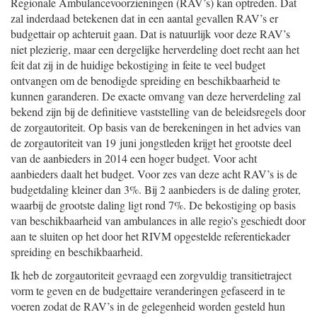
Regionale Ambulancevoorzieningen (RAV’s) kan optreden. Dat
zal inderdaad betekenen dat in een aantal gevallen RAV’s er
budgettair op achteruit gaan. Dat is natuurlijk voor deze RAV’s
niet plezierig, maar een dergelijke herverdeling doet recht aan het
feit dat zij in de huidige bekostiging in feite te veel budget
ontvangen om de benodigde spreiding en beschikbaarheid te
kunnen garanderen. De exacte omvang van deze herverdeling zal
bekend zijn bij de definitieve vaststelling van de beleidsregels door
de zorgautoriteit. Op basis van de berekeningen in het advies van
de zorgautoriteit van 19 juni jongstleden krijgt het grootste deel
van de aanbieders in 2014 een hoger budget. Voor acht
aanbieders daalt het budget. Voor zes van deze acht RAV’s is de
budgetdaling kleiner dan 3%. Bij 2 aanbieders is de daling groter,
waarbij de grootste daling ligt rond 7%. De bekostiging op basis
van beschikbaarheid van ambulances in alle regio’s geschiedt door
aan te sluiten op het door het RIVM opgestelde referentiekader
spreiding en beschikbaarheid.
Ik heb de zorgautoriteit gevraagd een zorgvuldig transitietraject
vorm te geven en de budgettaire veranderingen gefaseerd in te
voeren zodat de RAV’s in de gelegenheid worden gesteld hun