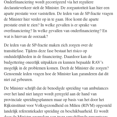
Onderfinanciering wordt gecorrigeerd via het reguliere
declaratieverkeer stelt de Minister. De zorgautoriteit kan hier een
aparte prestatie voor vaststellen. De leden van de SP-fractie vragen
de Minister hier verder op in te gaan. Hoe komt die aparte
prestatie eruit te zien? In welke gevallen is er sprake van
overfinanciering? In welke gevallen van onderfinanciering? En
wat is hiervan de oorzaak?
De leden van de SP-fractie maken zich zorgen over de
transitiefase. Tijdens deze fase bestaat het risico op
onduidelijkheden in de financiering. Daardoor kan de
budgettering oneerlijk uitpakken en kunnen bepaalde RAV’s
mogelijk in de problemen komen. Deelt de Minister die zorgen?
Genoemde leden vragen hoe de Minister kan garanderen dat dit
niet zal gebeuren.
De Minister schrijft dat de benodigde spreiding van ambulances
over het land niet langer wordt geregeld aan de hand van
provinciale spreidingsplannen maar op basis van het door het
Rijksinstituut voor Volksgezondheid en Milieu (RIVM) opgesteld
landelijk referentiekader spreiding en beschikbaarheid. Er wordt
door de Minister gesproken van twee verschillende percentages.