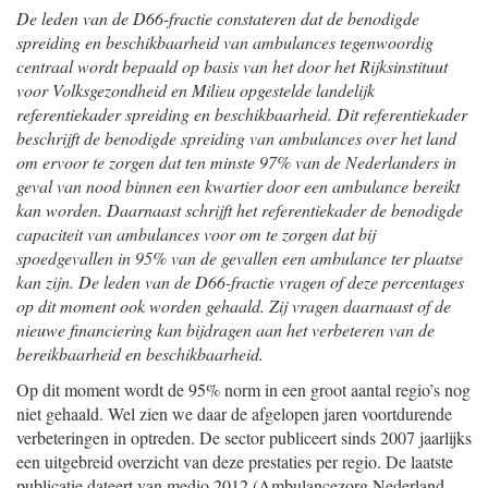
De leden van de D66-fractie constateren dat de benodigde
spreiding en beschikbaarheid van ambulances tegenwoordig
centraal wordt bepaald op basis van het door het Rijksinstituut
voor Volksgezondheid en Milieu opgestelde landelijk
referentiekader spreiding en beschikbaarheid. Dit referentiekader
beschrijft de benodigde spreiding van ambulances over het land
om ervoor te zorgen dat ten minste 97% van de Nederlanders in
geval van nood binnen een kwartier door een ambulance bereikt
kan worden. Daarnaast schrijft het referentiekader de benodigde
capaciteit van ambulances voor om te zorgen dat bij
spoedgevallen in 95% van de gevallen een ambulance ter plaatse
kan zijn. De leden van de D66-fractie vragen of deze percentages
op dit moment ook worden gehaald. Zij vragen daarnaast of de
nieuwe financiering kan bijdragen aan het verbeteren van de
bereikbaarheid en beschikbaarheid.
Op dit moment wordt de 95% norm in een groot aantal regio’s nog
niet gehaald. Wel zien we daar de afgelopen jaren voortdurende
verbeteringen in optreden. De sector publiceert sinds 2007 jaarlijks
een uitgebreid overzicht van deze prestaties per regio. De laatste
publicatie dateert van medio 2012 (Ambulancezorg Nederland,