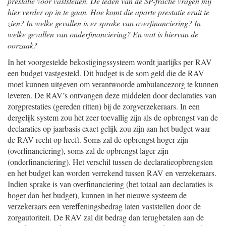
prestatie voor vaststellen. De leden van de SP-fractie vragen mij
hier verder op in te gaan. Hoe komt die aparte prestatie eruit te
zien? In welke gevallen is er sprake van overfinanciering? In
welke gevallen van onderfinanciering? En wat is hiervan de
oorzaak?
In het voorgestelde bekostigingssysteem wordt jaarlijks per RAV
een budget vastgesteld. Dit budget is de som geld die de RAV
moet kunnen uitgeven om verantwoorde ambulancezorg te kunnen
leveren. De RAV’s ontvangen deze middelen door declaraties van
zorgprestaties (gereden ritten) bij de zorgverzekeraars. In een
dergelijk system zou het zeer toevallig zijn als de opbrengst van de
declaraties op jaarbasis exact gelijk zou zijn aan het budget waar
de RAV recht op heeft. Soms zal de opbrengst hoger zijn
(overfinanciering), soms zal de opbrengst lager zijn
(onderfinanciering). Het verschil tussen de declaratieopbrengsten
en het budget kan worden verrekend tussen RAV en verzekeraars.
Indien sprake is van overfinanciering (het totaal aan declaraties is
hoger dan het budget), kunnen in het nieuwe systeem de
verzekeraars een vereffeningsbedrag laten vaststellen door de
zorgautoriteit. De RAV zal dit bedrag dan terugbetalen aan de