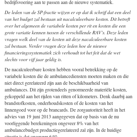
bedrijfsvoering aan te passen aan de nieuwe systematiek.
De leden van de SP-fractie wijzen er op dat ik schrijf dat een deel
van het budget zal bestaan uit nacalculeerbare kosten. Dit betreft
over het algemeen de variabele kosten per rit en kosten die een
grote variatie kennen tussen de verschillende RAV’s. Deze leden
vragen welk deel van de kosten uit deze nacalculeerbare kosten
zal bestaan. Verder vragen deze leden hoe de nieuwe
financieringssystematiek zich verhoudt tot het feit dat de wet
slechts voor vijf jaar geldig is.
De nacalculeerbare kosten hebben vooral betrekking op de
variabele kosten die de ambulancediensten moeten maken en die
niet direct gerelateerd zijn aan de beschikbaarheid van
ambulances. Dit zijn grotendeels genormeerde materiële kosten,
gekoppeld aan het rijden van ritten of kilometers. Denk daarbij aan
brandstofkosten, onderhoudskosten of de kosten van het
linnengoed voor op de brancards. De zorgautoriteit heeft in het
advies van 19 juni 2013 aangegeven dat op basis van de nu
voorliggende berekeningen ongeveer 8% van het
ambulancebudget productiegerelateerd zal zijn. In de huidige
situatie is dat ongeveer 64%.