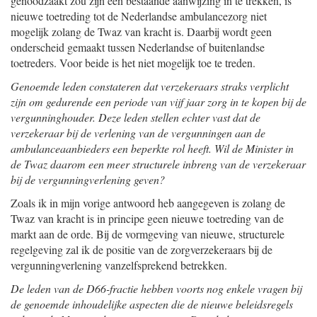
genoodzaakt zou zijn een bestaande aanwijzing in te trekken, is
nieuwe toetreding tot de Nederlandse ambulancezorg niet
mogelijk zolang de Twaz van kracht is. Daarbij wordt geen
onderscheid gemaakt tussen Nederlandse of buitenlandse
toetreders. Voor beide is het niet mogelijk toe te treden.
Genoemde leden constateren dat verzekeraars straks verplicht
zijn om gedurende een periode van vijf jaar zorg in te kopen bij de
vergunninghouder. Deze leden stellen echter vast dat de
verzekeraar bij de verlening van de vergunningen aan de
ambulanceaanbieders een beperkte rol heeft. Wil de Minister in
de Twaz daarom een meer structurele inbreng van de verzekeraar
bij de vergunningverlening geven?
Zoals ik in mijn vorige antwoord heb aangegeven is zolang de
Twaz van kracht is in principe geen nieuwe toetreding van de
markt aan de orde. Bij de vormgeving van nieuwe, structurele
regelgeving zal ik de positie van de zorgverzekeraars bij de
vergunningverlening vanzelfsprekend betrekken.
De leden van de D66-fractie hebben voorts nog enkele vragen bij
de genoemde inhoudelijke aspecten die de nieuwe beleidsregels