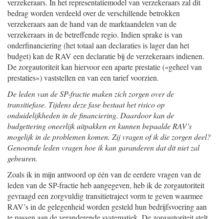
verzekeraars. In het representatiemodel van verzekeraars zal dit
bedrag worden verdeeld over de verschillende betrokken
verzekeraars aan de hand van de marktaandelen van de
verzekeraars in de betreffende regio. Indien sprake is van
onderfinanciering (het totaal aan declaraties is lager dan het
budget) kan de RAV een declaratie bij de verzekeraars indienen.
De zorgautoriteit kan hiervoor een aparte prestatie («geheel van
prestaties») vaststellen en van een tarief voorzien.
De leden van de SP-fractie maken zich zorgen over de
transitiefase. Tijdens deze fase bestaat het risico op
onduidelijkheden in de financiering. Daardoor kan de
budgettering oneerlijk uitpakken en kunnen bepaalde RAV’s
mogelijk in de problemen komen. Zij vragen of ik die zorgen deel?
Genoemde leden vragen hoe ik kan garanderen dat dit niet zal
gebeuren.
Zoals ik in mijn antwoord op één van de eerdere vragen van de
leden van de SP-fractie heb aangegeven, heb ik de zorgautoriteit
gevraagd een zorgvuldig transitietraject vorm te geven waarmee
RAV’s in de gelegenheid worden gesteld hun bedrijfsvoering aan
te passen aan de veranderende systematiek. De zorgautoriteit stelt