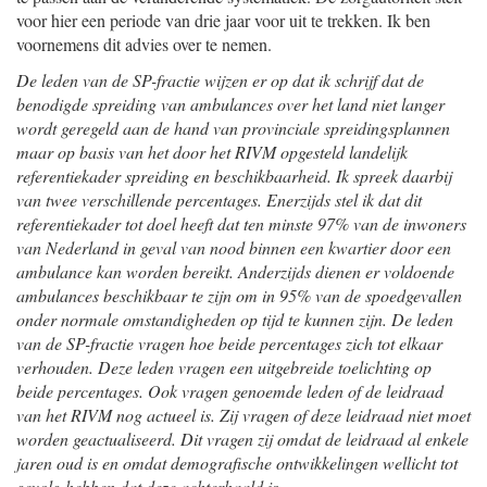
voor hier een periode van drie jaar voor uit te trekken. Ik ben
voornemens dit advies over te nemen.
De leden van de SP-fractie wijzen er op dat ik schrijf dat de
benodigde spreiding van ambulances over het land niet langer
wordt geregeld aan de hand van provinciale spreidingsplannen
maar op basis van het door het RIVM opgesteld landelijk
referentiekader spreiding en beschikbaarheid. Ik spreek daarbij
van twee verschillende percentages. Enerzijds stel ik dat dit
referentiekader tot doel heeft dat ten minste 97% van de inwoners
van Nederland in geval van nood binnen een kwartier door een
ambulance kan worden bereikt. Anderzijds dienen er voldoende
ambulances beschikbaar te zijn om in 95% van de spoedgevallen
onder normale omstandigheden op tijd te kunnen zijn. De leden
van de SP-fractie vragen hoe beide percentages zich tot elkaar
verhouden. Deze leden vragen een uitgebreide toelichting op
beide percentages. Ook vragen genoemde leden of de leidraad
van het RIVM nog actueel is. Zij vragen of deze leidraad niet moet
worden geactualiseerd. Dit vragen zij omdat de leidraad al enkele
jaren oud is en omdat demografische ontwikkelingen wellicht tot
gevolg hebben dat deze achterhaald is.