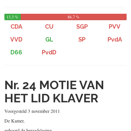
13,3 %
86,7 %
CDA
CU
SGP
PVV
VVD
GL
SP
PvdA
D66
PvdD
Nr. 24
MOTIE VAN
HET LID KLAVER
Voorgesteld
3 november 2011
De Kamer,
gehoord de beraadslaging,