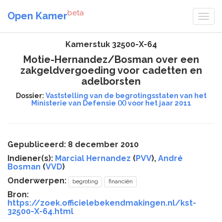
beta
Open Kamer
Kamerstuk 32500-X-64
Motie-Hernandez/Bosman over een
zakgeldvergoeding voor cadetten en
adelborsten
Dossier:
Vaststelling van de begrotingsstaten van het
Ministerie van Defensie (X) voor het jaar 2011
Gepubliceerd: 8 december 2010
Indiener(s):
Marcial Hernandez
(
PVV
),
André
Bosman
(
VVD
)
Onderwerpen:
begroting
financiën
Bron:
https://zoek.officielebekendmakingen.nl/kst-
32500-X-64.html