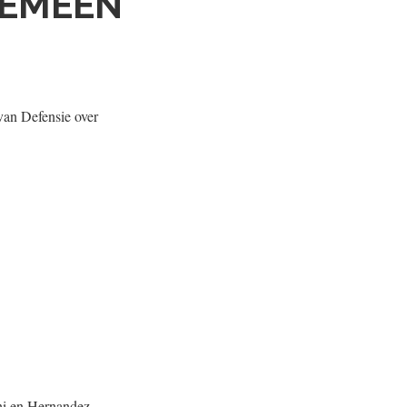
GEMEEN
van Defensie over
hi en Hernandez,