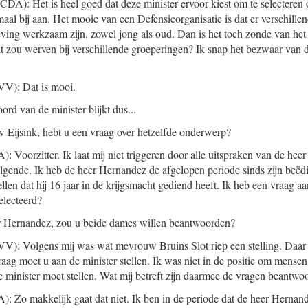
CDA): Het is heel goed dat deze minister ervoor kiest om te selecteren
maal bij aan. Het mooie van een Defensieorganisatie is dat er verschillen
ing werkzaam zijn, zowel jong als oud. Dan is het toch zonde van het g
ht zou werven bij verschillende groeperingen? Ik snap het bezwaar van
V): Dat is mooi.
ord van de minister blijkt dus...
 Eijsink, hebt u een vraag over hetzelfde onderwerp?
: Voorzitter. Ik laat mij niet triggeren door alle uitspraken van de he
 volgende. Ik heb de heer Hernandez de afgelopen periode sinds zijn beë
ellen dat hij 16 jaar in de krijgsmacht gediend heeft. Ik heb een vraag a
selecteerd?
r Hernandez, zou u beide dames willen beantwoorden?
V): Volgens mij was wat mevrouw Bruins Slot riep een stelling. Daar 
aag moet u aan de minister stellen. Ik was niet in de positie om mense
e minister moet stellen. Wat mij betreft zijn daarmee de vragen beantwo
: Zo makkelijk gaat dat niet. Ik ben in de periode dat de heer Hernande