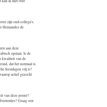
 kan ik niet over
ver zijn oud-collega's.
eer Hernandez de
eren aan deze
abisch opstaat. Is de
m kwaliteit van de
grond, dat het normaal is
he feestdagen vrij is?
 waarop actief gezocht
eit van deze poster?
advertenties? Graag een