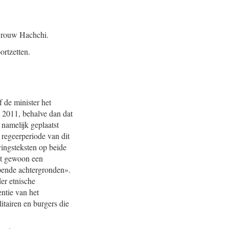
evrouw Hachchi.
ortzetten.
 de minister het
l 2011, behalve dan dat
 namelijk geplaatst
e regeerperiode van dit
rvingsteksten op beide
dit gewoon een
opende achtergronden».
er etnische
ntie van het
litairen en burgers die