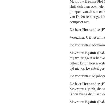
Bruins Slot
Mevrouw
(
sluit zich daar ook hele
groepen van de samenlev
van Defensie niet geric
compleet niet.
Hernandez
De heer
(PV
Voorzitter. Uit het antwo
voorzitter
De
: Mevrouw
Eijsink
Mevrouw
(PvdA)
mij wel triggert is het
talloze keren horen vert
tijd niet op kwaliteit ge
voorzitter
De
: Mijnhee
Hernandez
De heer
(PV
Mevrouw Eijsink, die vr
is een vraag die u aan d
Eijsink
Mevrouw
(PvdA)