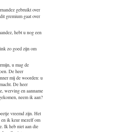
rnandez gebruikt over
 dit gremium gaat over
nandez, hebt u nog een
ink zo goed zijn om
ermijn, u mag de
doen. De heer
inner mij de woorden: u
smacht. De heer
tie, werving en aanname
engekomen, neem ik aan?
eetje vreemd zijn. Het
n en ik keur mezelf om
e. Ik heb niet aan die