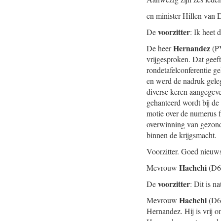
en minister Hillen van D
voorzitter
De
: Ik heet 
Hernandez
De heer
(PV
vrijgesproken. Dat geeft
rondetafelconferentie g
en werd de nadruk geleg
diverse keren aangegeven
gehanteerd wordt bij d
motie over de numerus f
overwinning van gezond
binnen de krijgsmacht.
Voorzitter. Goed nieuws
Hachchi
Mevrouw
(D66
voorzitter
De
: Dit is n
Hachchi
Mevrouw
(D66
Hernandez. Hij is vrij om