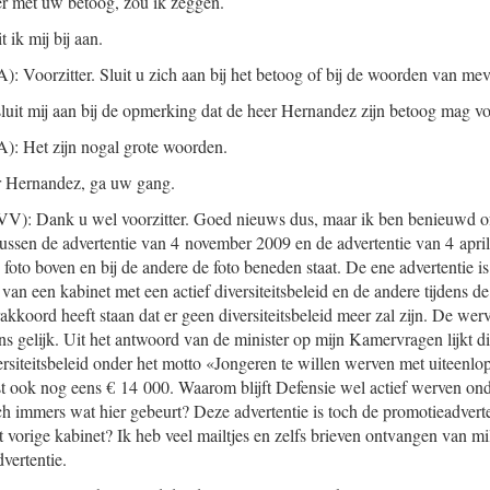
er met uw betoog, zou ik zeggen.
t ik mij bij aan.
): Voorzitter. Sluit u zich aan bij het betoog of bij de woorden van m
sluit mij aan bij de opmerking dat de heer Hernandez zijn betoog mag vo
): Het zijn nogal grote woorden.
r Hernandez, ga uw gang.
V): Dank u wel voorzitter. Goed nieuws dus, maar ik ben benieuwd of
tussen de advertentie van 4 november 2009 en de advertentie van 4 apri
e foto boven en bij de andere de foto beneden staat. De ene advertentie is
 van een kabinet met een actief diversiteitsbeleid en de andere tijdens d
rakkoord heeft staan dat er geen diversiteitsbeleid meer zal zijn. De we
ens gelijk. Uit het antwoord van de minister op mijn Kamervragen lijkt 
versiteitsbeleid onder het motto «Jongeren te willen werven met uiteenl
st ook nog eens € 14 000. Waarom blijft Defensie wel actief werven ond
h immers wat hier gebeurt? Deze advertentie is toch de promotieadverte
et vorige kabinet? Ik heb veel mailtjes en zelfs brieven ontvangen van mi
vertentie.