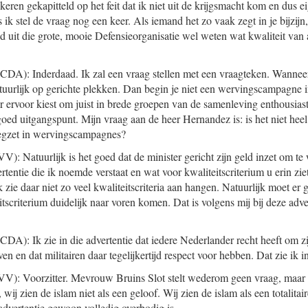
eren gekapitteld op het feit dat ik niet uit de krijgsmacht kom en dus e
 stel de vraag nog een keer. Als iemand het zo vaak zegt in je bijzijn,
uit die grote, mooie Defensieorganisatie wel weten wat kwaliteit van 
CDA): Inderdaad. Ik zal een vraag stellen met een vraagteken. Wanneer
atuurlijk op gerichte plekken. Dan begin je niet een wervingscampagne i
ter ervoor kiest om juist in brede groepen van de samenleving enthousia
 goed uitgangspunt. Mijn vraag aan de heer Hernandez is: is het niet hee
 wegzet in wervingscampagnes?
V): Natuurlijk is het goed dat de minister gericht zijn geld inzet om t
rtentie die ik noemde verstaat en wat voor kwaliteitscriterium u erin ziet
Ik zie daar niet zo veel kwaliteitscriteria aan hangen. Natuurlijk moet 
itscriterium duidelijk naar voren komen. Dat is volgens mij bij deze adver
CDA): Ik zie in die advertentie dat iedere Nederlander recht heeft om z
en en dat militairen daar tegelijkertijd respect voor hebben. Dat zie ik i
V): Voorzitter. Mevrouw Bruins Slot stelt wederom geen vraag, maar i
wij zien de islam niet als een geloof. Wij zien de islam als een totalita
 advertentie gewoon volledig overbodig is.