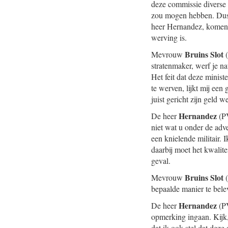
deze commissie diverse k
zou mogen hebben. Dus ik
heer Hernandez, komend 
werving is.
Bruins Slot
Mevrouw
(
stratenmaker, werf je n
Het feit dat deze minis
te werven, lijkt mij een
juist gericht zijn geld
Hernandez
De heer
(PV
niet wat u onder de adve
een knielende militair. 
daarbij moet het kwalite
geval.
Bruins Slot
Mevrouw
(
bepaalde manier te belev
Hernandez
De heer
(PV
opmerking ingaan. Kijk, 
dat ik ook stel dat deze