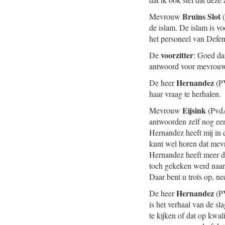
Bruins Slot
Mevrouw
(
de islam. De islam is v
het personeel van Defen
voorzitter
De
: Goed da
antwoord voor mevrouw
Hernandez
De heer
(PV
haar vraag te herhalen.
Eijsink
Mevrouw
(PvdA
antwoorden zelf nog ee
Hernandez heeft mij in 
kunt wel horen dat mevr
Hernandez heeft meer da
toch gekeken werd naar 
Daar bent u trots op, n
Hernandez
De heer
(PV
is het verhaal van de sl
te kijken of dat op kwal