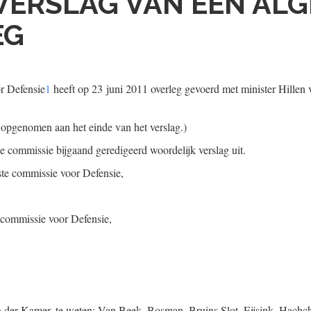
VERSLAG VAN EEN AL
EG
1
r Defensie
1
heeft op 23 juni 2011 overleg gevoerd met minister Hillen 
 opgenomen aan het einde van het verslag.)
de commissie bijgaand geredigeerd woordelijk verslag uit.
ste commissie voor Defensie,
e commissie voor Defensie,
n der Kamer, te weten: Van Beek, Bosman, Bruins Slot, Eijsink, Hachc