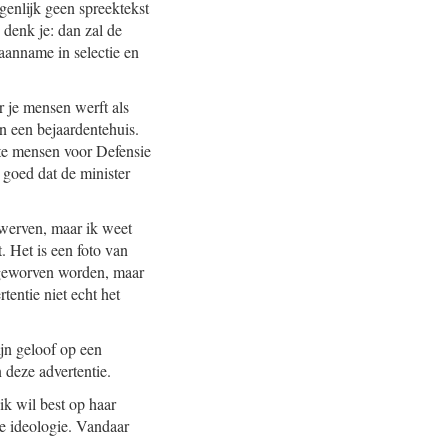
igenlijk geen spreektekst
 denk je: dan zal de
aanname in selectie en
 je mensen werft als
n een bejaardentehuis.
ste mensen voor Defensie
l goed dat de minister
e werven, maar ik weet
. Het is een foto van
er geworven worden, maar
tentie niet echt het
ijn geloof op een
n deze advertentie.
k wil best op haar
ire ideologie. Vandaar