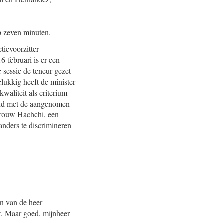
op zeven minuten.
tievoorzitter
6 februari is er een
 sessie de teneur gezet
lukkig heeft de minister
kwaliteit als criterium
eund met de aangenomen
evrouw Hachchi, een
nders te discrimineren
en van de heer
eit. Maar goed, mijnheer