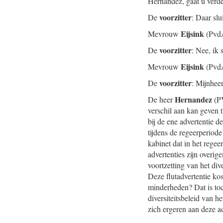
Hernandez, gaat u verd
voorzitter
De
: Daar slui
Eijsink
Mevrouw
(PvdA
voorzitter
De
: Nee, ik 
Eijsink
Mevrouw
(PvdA
voorzitter
De
: Mijnhee
Hernandez
De heer
(PV
verschil aan kan geven 
bij de ene advertentie d
tijdens de regeerperiode
kabinet dat in het regee
advertenties zijn overig
voortzetting van het di
Deze flutadvertentie ko
minderheden? Dat is toc
diversiteitsbeleid van h
zich ergeren aan deze ad