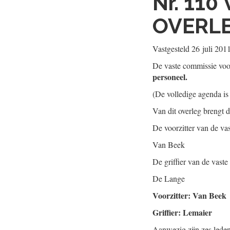
Nr. 110
OVERL
Vastgesteld
26 juli 201
De vaste commissie voo
personeel.
(De volledige agenda is
Van dit overleg brengt 
De voorzitter van de va
Van Beek
De griffier van de vast
De Lange
Voorzitter: Van Beek
Griffier: Lemaier
Aanwezig zijn zes lede