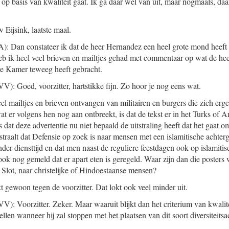
p basis van kwaliteit gaat. Ik ga daar wel van uit, maar nogmaals, daar
 Eijsink, laatste maal.
): Dan constateer ik dat de heer Hernandez een heel grote mond heeft o
eb ik heel veel brieven en mailtjes gehad met commentaar op wat de h
e Kamer teweeg heeft gebracht.
V): Goed, voorzitter, hartstikke fijn. Zo hoor je nog eens wat.
veel mailtjes en brieven ontvangen van militairen en burgers die zich erg
at er volgens hen nog aan ontbreekt, is dat de tekst er in het Turks of Ar
s dat deze advertentie nu niet bepaald de uitstraling heeft dat het gaat o
tstraalt dat Defensie op zoek is naar mensen met een islamitische achter
er diensttijd en dat men naast de reguliere feestdagen ook op islamitisc
ook nog gemeld dat er apart eten is geregeld. Waar zijn dan die posters
lot, naar christelijke of Hindoestaanse mensen?
t gewoon tegen de voorzitter. Dat lokt ook veel minder uit.
V): Voorzitter. Zeker. Maar waaruit blijkt dan het criterium van kwalit
ellen wanneer hij zal stoppen met het plaatsen van dit soort diversiteits