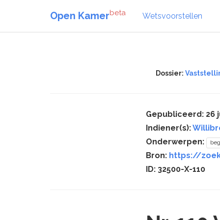
beta
Open Kamer
Wetsvoorstellen
Dossier:
Vaststell
Gepubliceerd: 26 j
Indiener(s):
Willib
Onderwerpen:
beg
Bron:
https://zoek
ID: 32500-X-110