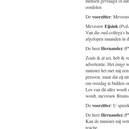
mensen gevraagd of dat o
oordelen.
voorzitter
De
: Mevrouw
Eijsink
Mevrouw
(PvdA
Van die oud-collega's h
afgelopen maanden in d
Hernandez
De heer
(PV
Zoals ik al zei, heb ik 
advertentie. Het enige w
minister het met mij een
persoon, maar dat zij ui
om overdag te bidden ond
Los van dit alles wordt 
wordt, mevrouw Bruins S
voorzitter
De
: U spreek
Hernandez
De heer
(PV
Kan de minister mij vert
reactie.