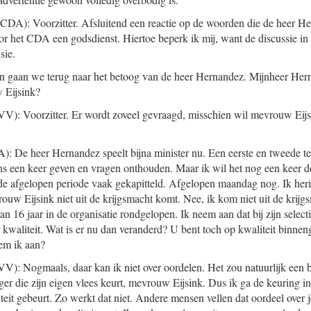
CDA): Voorzitter. Afsluitend een reactie op de woorden die de heer He
oor het CDA een godsdienst. Hiertoe beperk ik mij, want de discussie in
sie.
n gaan we terug naar het betoog van de heer Hernandez. Mijnheer Her
 Eijsink?
V): Voorzitter. Er wordt zoveel gevraagd, misschien wil mevrouw Eijs
): De heer Hernandez speelt bijna minister nu. Een eerste en tweede t
ns een keer geven en vragen onthouden. Maar ik wil het nog een keer 
de afgelopen periode vaak gekapitteld. Afgelopen maandag nog. Ik her
ouw Eijsink niet uit de krijgsmacht komt. Nee, ik kom niet uit de krijg
n 16 jaar in de organisatie rondgelopen. Ik neem aan dat bij zijn selec
kwaliteit. Wat is er nu dan veranderd? U bent toch op kwaliteit binn
eem ik aan?
V): Nogmaals, daar kan ik niet over oordelen. Het zou natuurlijk een b
ager die zijn eigen vlees keurt, mevrouw Eijsink. Dus ik ga de keuring i
iteit gebeurt. Zo werkt dat niet. Andere mensen vellen dat oordeel over j