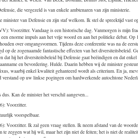
efensie, die vergezeld is van enkele ambtenaren van zijn ministerie.
de minister van Defensie en zijn staf welkom. Ik stel de spreektijd vast 
V): Voorzitter. Vandaag is een historische dag. Vanmorgen is mijn frac
 een enorme impuls aan het vrije woord en aan het politieke debat. Op 1
ehouden over omgangsvormen. Tijdens deze conferentie was na de eerste
d op de zogenaamde fantastische effecten van het diversiteitsbeleid. Ge
 dat hij het diversiteitsbeleid bij Defensie gaat beëindigen en dat enkel 
e aanname en bevordering. Hulde. Daarin hebben wij de minister gest
ixus, waarbij enkel kwaliteit gehanteerd wordt als criterium. En ja, m
 verstand op uw linkse pogingen om hardwerkende autochtone Nederla
 dus. Kan de minister het verschil aangeven...
): Voorzitter.
atuurlijk voorspelbaar.
): Voorzitter. Ik zal geen vraag stellen. Ik neem afstand van de woord
 te zeggen wat hij wil, maar het zijn niet de feiten; het is niet de realit