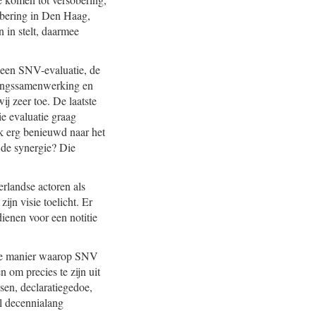
obering in Den Haag,
 in stelt, daarmee
r een SNV-evaluatie, de
elingssamenwerking en
j zeer toe. De laatste
ie evaluatie graag
ik erg benieuwd naar het
 de synergie? Die
erlandse actoren als
ijn visie toelicht. Er
ienen voor een notitie
r de manier waarop SNV
 om precies te zijn uit
sen, declaratiegedoe,
al decennialang