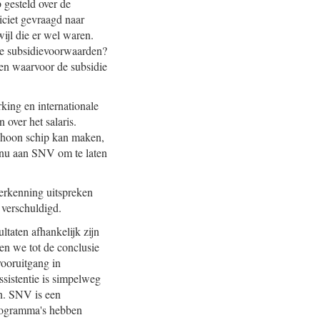
 gesteld over de
iciet gevraagd naar
ijl die er wel waren.
t de subsidievoorwaarden?
ken waarvoor de subsidie
ing en internationale
 over het salaris.
schoon schip kan maken,
s nu aan SNV om te laten
e erkenning uitspreken
 verschuldigd.
taten afhankelijk zijn
en we tot de conclusie
vooruitgang in
sistentie is simpelweg
en. SNV is een
programma's hebben