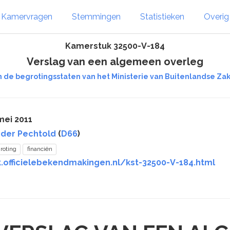
Kamervragen
Stemmingen
Statistieken
Overi
Kamerstuk 32500-V-184
Verslag van een algemeen overleg
n de begrotingsstaten van het Ministerie van Buitenlandse Zake
mei 2011
der Pechtold
(
D66
)
roting
financiën
k.officielebekendmakingen.nl/kst-32500-V-184.html