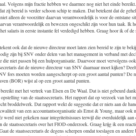
al. Volgens mijn fractie hebben we daarmee nog niet het einde bereikt. 
dat zij bereid is verder schoon schip te maken. Dat betekent dat de gehe
iet alleen de voorzitter daarvan verantwoordelijk is voor de ontstane si
aarvan verantwoordelijk en bewezen ongeschikt zijn voor hun taak. Ik ho
j het salaris in eerste instantie fel verdedigd hebben. Graag hoor ik of de 
kent ook dat de nieuwe directeur moet laten zien bereid te zijn te bek
odig zijn bij SNV onder delen van het management in verband met decl
ar die niet passen bij een hulporganisatie. Daarvoor moet vervolgens oo
secretaris dat de nieuwe directeur van SNV daarnaar moet kijken? Deelt
SNV fors moeten worden aangescherpt op een groot aantal punten? De n
ven (BOR) wijst al op een groot aantal punten.
bereikt met het vertrek van Elsen en De Waal. Dat is niet gebeurd dankzi
pstelling van de staatssecretaris. Het rapport dat op verzoek van het mi
cht broddelwerk. Dat rapport wekt de suggestie dat er niets aan de hand 
kwaliteit van een accountantsorganisatie als Ernst & Young, maar ook m
werd niet gekeken naar integriteitsissues terwijl die overduidelijk aan
van de staatssecretaris over het FIOD-onderzoek. Graag krijg ik een reacti
. Gaat de staatssecretaris de degens scherpen omdat toeslagen en andere