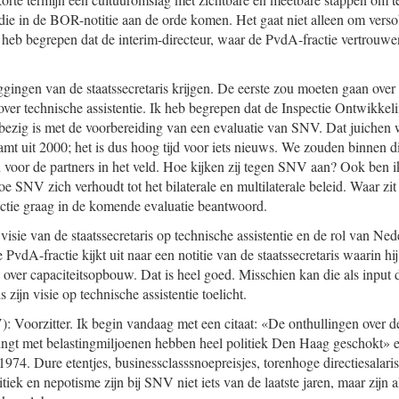
ie in de BOR-notitie aan de orde komen. Het gaat niet alleen om vers
k heb begrepen dat de interim-directeur, waar de PvdA-fractie vertrouwen
ggingen van de staatssecretaris krijgen. De eerste zou moeten gaan ove
 over technische assistentie. Ik heb begrepen dat de Inspectie Ontwikk
bezig is met de voorbereiding van een evaluatie van SNV. Dat juichen wi
amt uit 2000; het is dus hoog tijd voor iets nieuws. We zouden binnen d
n voor de partners in het veld. Hoe kijken zij tegen SNV aan? Ook ben 
e SNV zich verhoudt tot het bilaterale en multilaterale beleid. Waar zit
ctie graag in de komende evaluatie beantwoord.
visie van de staatssecretaris op technische assistentie en de rol van Ned
-fractie kijkt uit naar een notitie van de staatssecretaris waarin hij z
over capaciteitsopbouw. Dat is heel goed. Misschien kan die als input d
s zijn visie op technische assistentie toelicht.
: Voorzitter. Ik begin vandaag met een citaat: «De onthullingen ove
ingt met belastingmiljoenen hebben heel politiek Den Haag geschokt» en
974. Dure etentjes, businessclasssnoepreisjes, torenhoge directiesalaris
litiek en nepotisme zijn bij SNV niet iets van de laatste jaren, maar zijn 