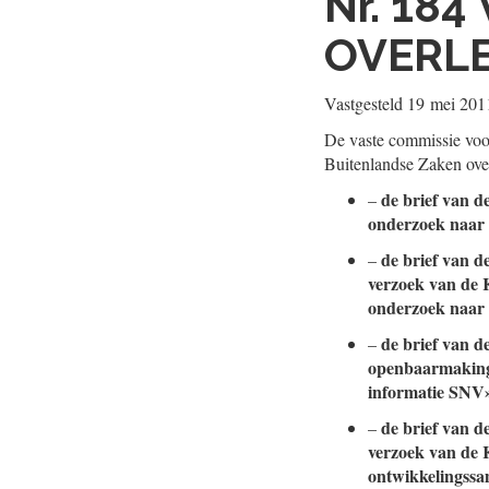
Nr. 184
OVERL
Vastgesteld
19 mei 201
De vaste commissie voo
Buitenlandse Zaken ove
de brief van d
–
onderzoek naar 
de brief van d
–
verzoek van de 
onderzoek naar
de brief van d
–
openbaarmaking 
informatie SNV»
de brief van d
–
verzoek van de 
ontwikkelingss