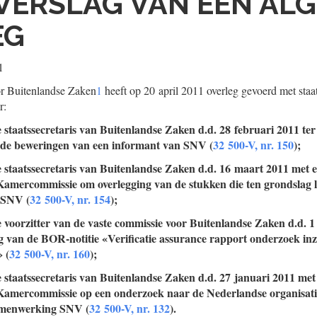
VERSLAG VAN EEN AL
EG
1
r Buitenlandse Zaken
1
heeft op 20 april 2011 overleg gevoerd met staa
r:
e staatssecretaris van Buitenlandse Zaken d.d. 28 februari 2011 te
de beweringen van een informant van SNV (
32 500-V, nr. 150
);
e staatssecretaris van Buitenlandse Zaken d.d. 16 maart 2011 met e
Kamercommissie om overlegging van de stukken die ten grondslag 
 SNV (
32 500-V, nr. 154
);
e voorzitter van de vaste commissie voor Buitenlandse Zaken d.d. 1 
van de BOR-notitie «Verificatie assurance rapport onderzoek in
 (
32 500-V, nr. 160
);
e staatssecretaris van Buitenlandse Zaken d.d. 27 januari 2011 met 
Kamercommissie op een onderzoek naar de Nederlandse organisati
amenwerking SNV (
32 500-V, nr. 132
).