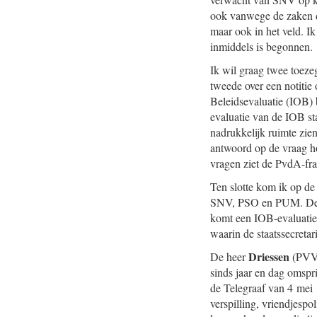
ook vanwege de zaken d
maar ook in het veld. I
inmiddels is begonnen.
Ik wil graag twee toeze
tweede over een notitie
Beleidsevaluatie (IOB) 
evaluatie van de IOB st
nadrukkelijk ruimte zie
antwoord op de vraag ho
vragen ziet de PvdA-fra
Ten slotte kom ik op de 
SNV, PSO en PUM. De PvdA
komt een IOB-evaluatie 
waarin de staatssecretari
Driessen
De heer
(PVV)
sinds jaar en dag omspr
de Telegraaf van 4 mei 1
verspilling, vriendjespo