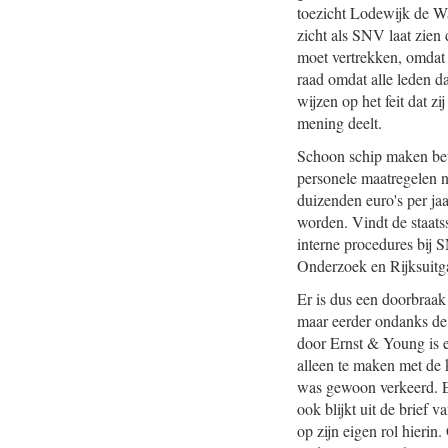
toezicht Lodewijk de Wa
zicht als SNV laat zien 
moet vertrekken, omdat n
raad omdat alle leden d
wijzen op het feit dat zi
mening deelt.
Schoon schip maken bete
personele maatregelen n
duizenden euro's per ja
worden. Vindt de staats
interne procedures bij 
Onderzoek en Rijksuitga
Er is dus een doorbraak 
maar eerder ondanks de o
door Ernst & Young is e
alleen te maken met de 
was gewoon verkeerd. Er 
ook blijkt uit de brief 
op zijn eigen rol hierin