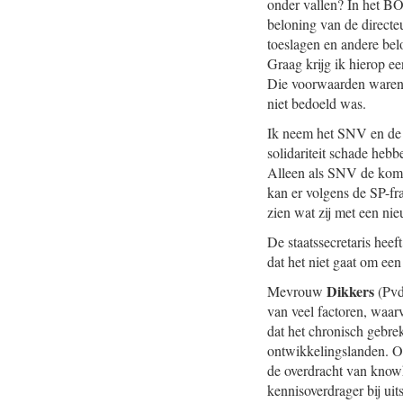
onder vallen? In het BO
beloning van de directe
toeslagen en andere bel
Graag krijg ik hierop ee
Die voorwaarden waren k
niet bedoeld was.
Ik neem het SNV en de 
solidariteit schade hebbe
Alleen als SNV de komen
kan er volgens de SP-fr
zien wat zij met een ni
De staatssecretaris heef
dat het niet gaat om ee
Dikkers
Mevrouw
(Pvd
van veel factoren, waar
dat het chronisch gebre
ontwikkelingslanden. O
de overdracht van knowh
kennisoverdrager bij ui