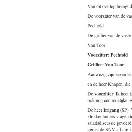
Van dit overleg brengt 
De voorzitter van de va
Pechtold
De griffier van de vast
Van Toor
Voorzitter: Pechtold
Griffier: Van Toor
Aanwezig zijn zeven led
en de heer Knapen, die 
voorzitter
De
: Ik heet 
ook nog een redelijke 
Irrgang
De heer
(SP): 
klokkenluiders vragen te
salarisdiscussie gevoerd
gerust de SNV-affaire k