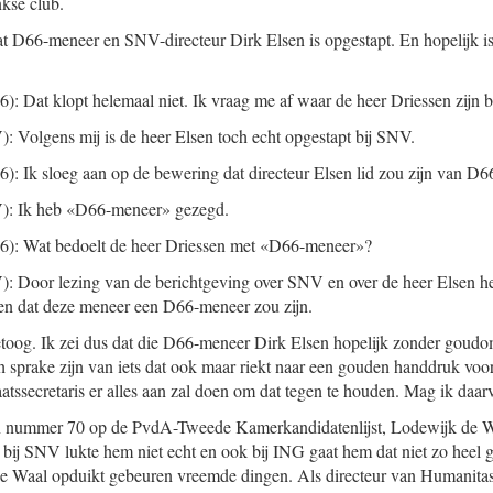
kse club.
dat D66-meneer en SNV-directeur Dirk Elsen is opgestapt. En hopelijk i
6): Dat klopt helemaal niet. Ik vraag me af waar de heer Driessen zijn 
: Volgens mij is de heer Elsen toch echt opgestapt bij SNV.
6): Ik sloeg aan op de bewering dat directeur Elsen lid zou zijn van D6
): Ik heb «D66-meneer» gezegd.
6): Wat bedoelt de heer Driessen met «D66-meneer»?
: Door lezing van de berichtgeving over SNV en over de heer Elsen heb
en dat deze meneer een D66-meneer zou zijn.
etoog. Ik zei dus dat die D66-meneer Dirk Elsen hopelijk zonder goudo
h sprake zijn van iets dat ook maar riekt naar een gouden handdruk vo
taatssecretaris er alles aan zal doen om dat tegen te houden. Mag ik daa
 nummer 70 op de PvdA-Tweede Kamerkandidatenlijst, Lodewijk de Waa
bij SNV lukte hem niet echt en ook bij ING gaat hem dat niet zo heel 
e Waal opduikt gebeuren vreemde dingen. Als directeur van Humanit