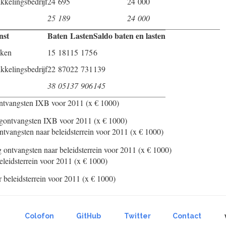
kkelingsbedrijf
24 695
24 000
25 189
24 000
nst
Baten
Lasten
Saldo baten en lasten
aken
15 181
15 175
6
kkelingsbedrijf
22 870
22 731
139
38 051
37 906
145
ontvangsten IXB voor 2011 (x € 1000)
ontvangsten naar beleidsterrein voor 2011 (x € 1000)
eleidsterrein voor 2011 (x € 1000)
Colofon
GitHub
Twitter
Contact