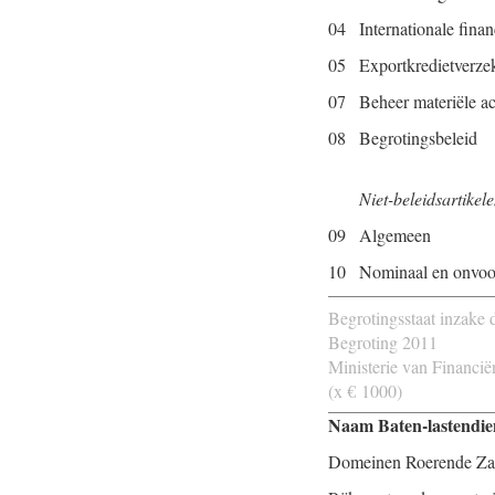
04
Internationale fina
05
Exportkredietverzek
07
Beheer materiële ac
08
Begrotingsbeleid
Niet-beleidsartikel
09
Algemeen
10
Nominaal en onvoo
Begrotingsstaat inzake de
Begroting 2011
Ministerie van Financië
(x € 1000)
Naam Baten-lastendie
Domeinen Roerende Z