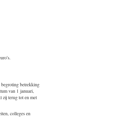
uro’s.
e begroting betrekking
atum van 1 januari,
 zij terug tot en met
eiten, colleges en