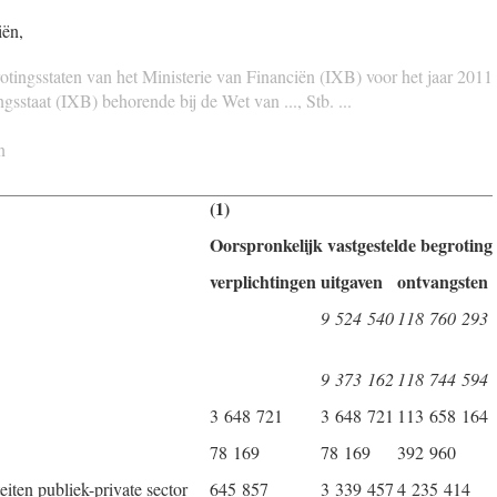
iën,
rotingsstaten van het Ministerie van Financiën (IXB) voor het jaar 2011
sstaat (IXB) behorende bij de Wet van ..., Stb. ...
n
(1)
Oorspronkelijk vastgestelde begroting
verplichtingen
uitgaven
ontvangsten
9 524 540
118 760 293
9 373 162
118 744 594
3 648 721
3 648 721
113 658 164
78 169
78 169
392 960
eiten publiek-private sector
645 857
3 339 457
4 235 414