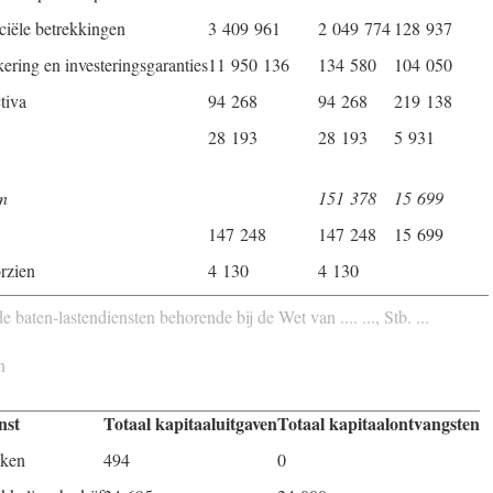
nciële betrekkingen
3 409 961
2 049 774
128 937
ering en investeringsgaranties
11 950 136
134 580
104 050
tiva
94 268
94 268
219 138
28 193
28 193
5 931
en
151 378
15 699
147 248
147 248
15 699
rzien
4 130
4 130
 baten-lastendiensten behorende bij de Wet van .... ..., Stb. ...
n
nst
Totaal kapitaaluitgaven
Totaal kapitaalontvangsten
aken
494
0