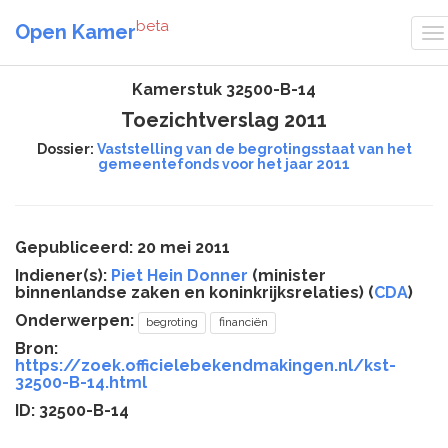
beta
Open Kamer
Kamerstuk 32500-B-14
Toezichtverslag 2011
Dossier:
Vaststelling van de begrotingsstaat van het
gemeentefonds voor het jaar 2011
Gepubliceerd: 20 mei 2011
Indiener(s):
Piet Hein Donner
(minister
binnenlandse zaken en koninkrijksrelaties) (
CDA
)
Onderwerpen:
begroting
financiën
Bron:
https://zoek.officielebekendmakingen.nl/kst-
32500-B-14.html
ID: 32500-B-14