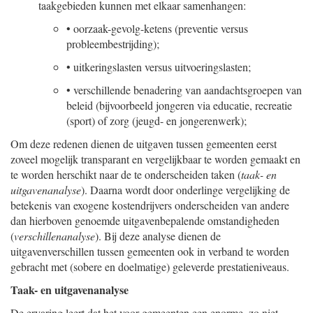
taakgebieden kunnen met elkaar samenhangen:
•
oorzaak-gevolg-ketens (preventie versus
probleembestrijding);
•
uitkeringslasten versus uitvoeringslasten;
•
verschillende benadering van aandachtsgroepen van
beleid (bijvoorbeeld jongeren via educatie, recreatie
(sport) of zorg (jeugd- en jongerenwerk);
Om deze redenen dienen de uitgaven tussen gemeenten eerst
zoveel mogelijk transparant en vergelijkbaar te worden gemaakt en
te worden herschikt naar de te onderscheiden taken (
taak- en
uitgavenanalyse
). Daarna wordt door onderlinge vergelijking de
betekenis van exogene kostendrijvers onderscheiden van andere
dan hierboven genoemde uitgavenbepalende omstandigheden
(
verschillenanalyse
). Bij deze analyse dienen de
uitgavenverschillen tussen gemeenten ook in verband te worden
gebracht met (sobere en doelmatige) geleverde prestatieniveaus.
Taak- en uitgavenanalyse
De ervaring leert dat het voor gemeenten een enorme, zo niet