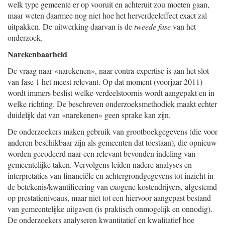
welk type gemeente er op vooruit en achteruit zou moeten gaan,
maar weten daarmee nog niet hoe het herverdeeleffect exact zal
uitpakken. De uitwerking daarvan is de
tweede fase
van het
onderzoek.
Narekenbaarheid
De vraag naar «narekenen», naar contra-expertise is aan het slot
van fase 1 het meest relevant. Op dat moment (voorjaar 2011)
wordt immers beslist welke verdeelstoornis wordt aangepakt en in
welke richting. De beschreven onderzoeksmethodiek maakt echter
duidelijk dat van «narekenen» geen sprake kan zijn.
De onderzoekers maken gebruik van grootboekgegevens (die voor
anderen beschikbaar zijn als gemeenten dat toestaan), die opnieuw
worden gecodeerd naar een relevant bevonden indeling van
gemeentelijke taken. Vervolgens leiden nadere analyses en
interpretaties van financiële en achtergrondgegevens tot inzicht in
de betekenis/kwan
tificering van exogene kostendrijvers, afgestemd
op prestatieniveaus, maar niet tot een hiervoor aangepast bestand
van gemeentelijke uitgaven (is praktisch onmogelijk en onnodig).
De onderzoekers analyseren kwantitatief en kwalitatief hoe