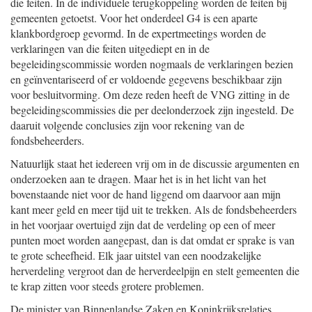
die feiten. In de individuele terugkoppeling worden de feiten bij
gemeenten getoetst. Voor het onderdeel G4 is een aparte
klankbordgroep gevormd. In de expertmeetings worden de
verklaringen van die feiten uitgediept en in de
begeleidingscommissie worden nogmaals de verklaringen bezien
en geïnventariseerd of er voldoende gegevens beschikbaar zijn
voor besluitvorming. Om deze reden heeft de VNG zitting in de
begeleidingscommissies die per deelonderzoek zijn ingesteld. De
daaruit volgende conclusies zijn voor rekening van de
fondsbeheerders.
Natuurlijk staat het iedereen vrij om in de discussie argumenten en
onderzoeken aan te dragen. Maar het is in het licht van het
bovenstaande niet voor de hand liggend om daarvoor aan mijn
kant meer geld en meer tijd uit te trekken. Als de fondsbeheerders
in het voorjaar overtuigd zijn dat de verdeling op een of meer
punten moet worden aangepast, dan is dat omdat er sprake is van
te grote scheefheid. Elk jaar uitstel van een noodzakelijke
herverdeling vergroot dan de herverdeelpijn en stelt gemeenten die
te krap zitten voor steeds grotere problemen.
De minister van Binnenlandse Zaken en Koninkrijksrelaties,