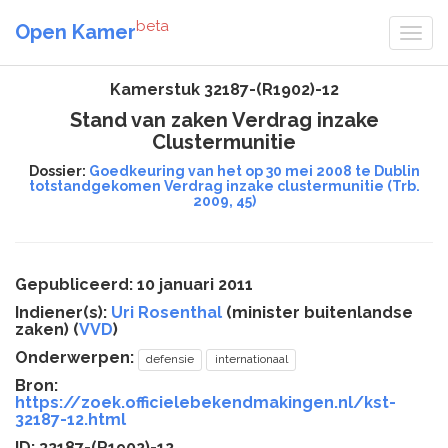
beta
Open Kamer
Kamerstuk 32187-(R1902)-12
Stand van zaken Verdrag inzake
Clustermunitie
Dossier:
Goedkeuring van het op 30 mei 2008 te Dublin
totstandgekomen Verdrag inzake clustermunitie (Trb.
2009, 45)
Gepubliceerd: 10 januari 2011
Indiener(s):
Uri Rosenthal
(minister buitenlandse
zaken) (
VVD
)
Onderwerpen:
defensie
internationaal
Bron:
https://zoek.officielebekendmakingen.nl/kst-
32187-12.html
ID: 32187-(R1902)-12