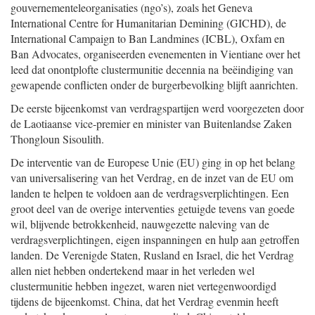
gouvernementele
organisaties (ngo’s), zoals het Geneva
International Centre for Humanitarian Demining (GICHD), de
International Campaign to Ban Landmines (ICBL), Oxfam en
Ban Advocates, organiseerden evenementen in Vientiane over het
leed dat onontplofte clustermunitie decennia na beëindiging van
gewapende conflicten onder de burgerbevolking blijft aanrichten.
De eerste bijeenkomst van verdragspartijen werd voorgezeten door
de Laotiaanse vice-premier en minister van Buitenlandse Zaken
Thongloun Sisoulith.
De interventie van de Europese Unie (EU) ging in op het belang
van universalisering van het Verdrag, en de inzet van de EU om
landen te helpen te voldoen aan de verdragsverplichtingen. Een
groot deel van de overige interventies getuigde tevens van goede
wil, blijvende betrokkenheid, nauwgezette naleving van de
verdragsverplichtingen, eigen inspanningen en hulp aan getroffen
landen. De Verenigde Staten, Rusland en Israel, die het Verdrag
allen niet hebben ondertekend maar in het verleden wel
clustermunitie hebben ingezet, waren niet vertegenwoordigd
tijdens de bijeenkomst. China, dat het Verdrag evenmin heeft