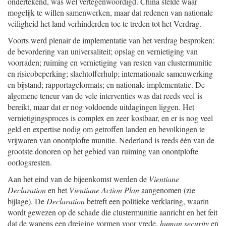
ondertekend, was wel vertegenwoordigd. China stelde waar
mogelijk te willen samenwerken, maar dat redenen van nationale
veiligheid het land verhinderden toe te treden tot het Verdrag.
Voorts werd plenair de implementatie van het verdrag besproken:
de bevordering van universaliteit; opslag en vernietiging van
voorraden; ruiming en vernietiging van resten van clustermunitie
en risicobeperking; slachtofferhulp; internationale samenwerking
en bijstand; rapportageformats; en nationale implementatie. De
algemene teneur van de vele interventies was dat reeds veel is
bereikt, maar dat er nog voldoende uitdagingen liggen. Het
vernietigingsproces is complex en zeer kostbaar, en er is nog veel
geld en expertise nodig om getroffen landen en bevolkingen te
vrijwaren van onontplofte munitie. Nederland is reeds één van de
grootste donoren op het gebied van ruiming van onontplofte
oorlogsresten.
Aan het eind van de bijeenkomst werden de
Vientiane
Declaration
en het
Vientiane Action Plan
aangenomen (zie
bijlage). De
Declaration
betreft een politieke verklaring, waarin
wordt gewezen op de schade die clustermunitie aanricht en het feit
dat de wapens een dreiging vormen voor vrede,
human security
en