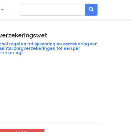
g
gverzekeringswet
aatregelen tot opsporing en verzekering van
aantal zorgverzekeringen tot één per
rzekering)