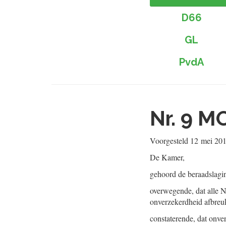
D66
GL
PvdA
Nr. 9
MO
Voorgesteld
12 mei 20
De Kamer,
gehoord de beraadslagi
overwegende, dat alle N
onverzekerdheid afbreuk 
constaterende, dat onve