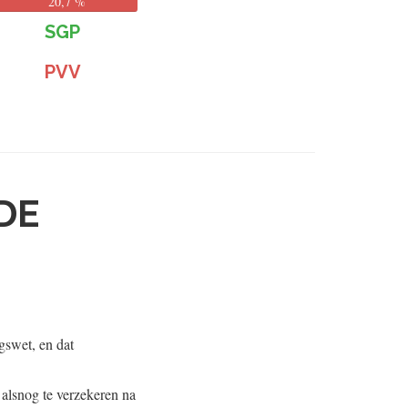
20,7 %
SGP
PVV
DE
gswet, en dat
 alsnog te verzekeren na