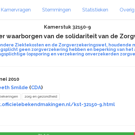
Kamervragen
Stemmingen
Statistieken
Overi
Kamerstuk 32150-9
er waarborgen van de solidariteit van de Zor
ondere Ziektekosten en de Zorgverzekeringswet, houdende m
gsplicht geen zorgverzekering hebben en beperking van het 
ngsplichtige (opsporing en verzekering onverzekerden zorgve
mei 2010
eeth Smilde
(
CDA
)
zekeringen
zorg en gezondheid
.officielebekendmakingen.nl/kst-32150-9.html