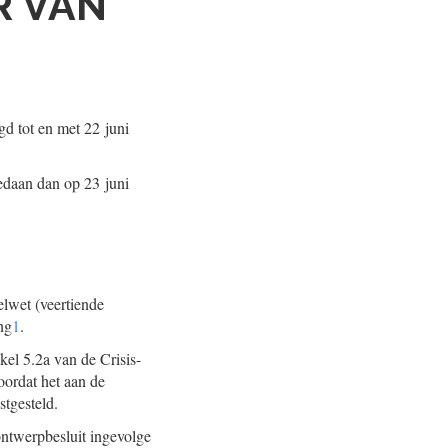
R VAN
gd tot en met 22 juni
gedaan dan op 23 juni
telwet (veertiende
ng
1
.
kel 5.2a van de Crisis-
oordat het aan de
tgesteld.
ontwerpbesluit ingevolge