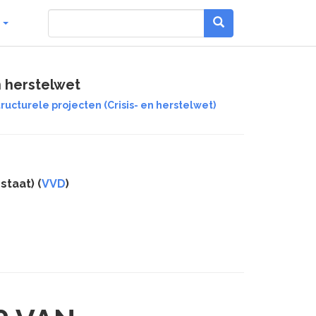
g
n herstelwet
ucturele projecten (Crisis- en herstelwet)
staat) (
VVD
)