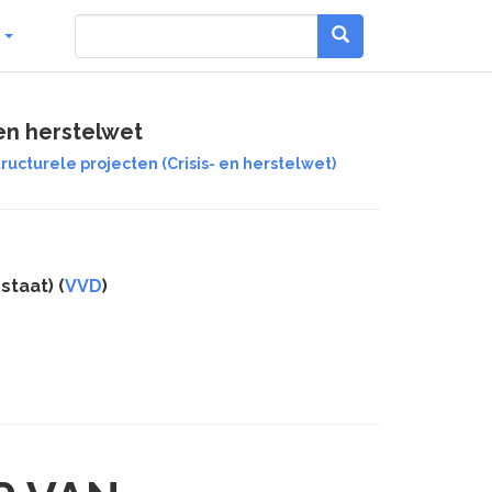
g
 en herstelwet
ucturele projecten (Crisis- en herstelwet)
staat) (
VVD
)