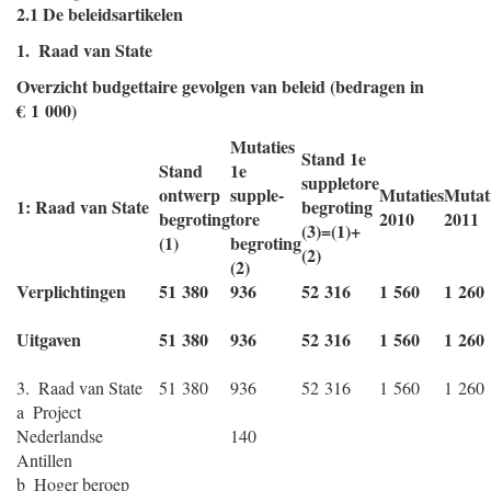
2.1 De beleidsartikelen
1. Raad van State
Overzicht budgettaire gevolgen van beleid (bedragen in
€ 1 000)
Mutaties
Stand 1e
Stand
1e
suppletore
ontwerp
supple-
Mutaties
Mutat
1: Raad van State
begroting
begroting
tore
2010
2011
(3)=(1)+
(1)
begroting
(2)
(2)
Verplichtingen
51 380
936
52 316
1 560
1 260
Uitgaven
51 380
936
52 316
1 560
1 260
3. Raad van State
51 380
936
52 316
1 560
1 260
a Project
Nederlandse
140
Antillen
b Hoger beroep