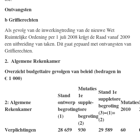
Ontvangsten
b Griffierechten
Als gevolg van de inwerkingtreding van de nieuwe Wet
Ruimtelijke Ordening per 1 juli 2008 krijgt de Raad vanaf 2009
een uitbreiding van taken. Dit gaat gepaard met ontvangsten van
Griffierechten.
2. Algemene Rekenkamer
Overzicht budgettaire gevolgen van beleid (bedragen in
€ 1 000)
Mutaties
Stand 1e
Stand
1e
suppletore
2: Algemene
ontwerp
supple-
Mutaties
begroting
Rekenkamer
begroting
tore
2010
(3)=(1)+
(1)
begroting
(2)
(2)
Verplichtingen
28 659
930
29 589
60