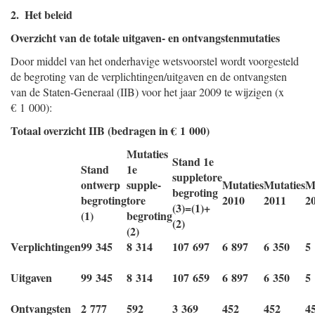
2. Het beleid
Overzicht van de totale uitgaven- en ontvangstenmutaties
Door middel van het onderhavige wetsvoorstel wordt voorgesteld
de begroting van de verplichtingen/uitgaven en de ontvangsten
van de Staten-Generaal (IIB) voor het jaar 2009 te wijzigen (x
€ 1 000):
Totaal overzicht IIB (bedragen in € 1 000)
Mutaties
Stand 1e
Stand
1e
suppletore
ontwerp
supple-
Mutaties
Mutaties
M
begroting
begroting
tore
2010
2011
2
(3)=(1)+
(1)
begroting
(2)
(2)
Verplichtingen
99 345
8 314
107 697
6 897
6 350
5
Uitgaven
99 345
8 314
107 659
6 897
6 350
5
Ontvangsten
2 777
592
3 369
452
452
4