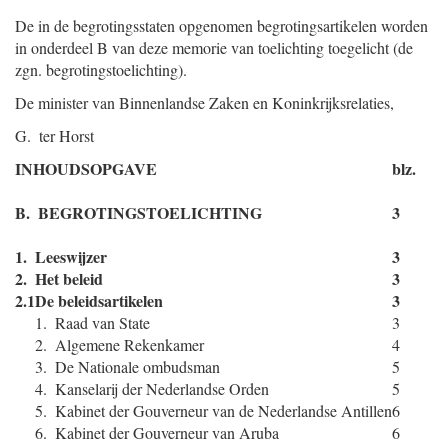
De in de begrotingsstaten opgenomen begrotingsartikelen worden
in onderdeel B van deze memorie van toelichting toegelicht (de
zgn. begrotingstoelichting).
De minister van Binnenlandse Zaken en Koninkrijksrelaties,
G. ter Horst
INHOUDSOPGAVE
blz.
B. BEGROTINGSTOELICHTING
3
1.
Leeswijzer
3
2.
Het beleid
3
2.1
De beleidsartikelen
3
1. Raad van State
3
2. Algemene Rekenkamer
4
3. De Nationale ombudsman
5
4. Kanselarij der Nederlandse Orden
5
5. Kabinet der Gouverneur van de Nederlandse Antillen
6
6. Kabinet der Gouverneur van Aruba
6