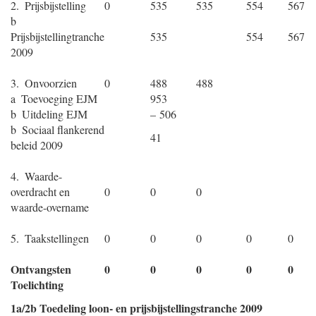
2. Prijsbijstelling
0
535
535
554
567
b
Prijsbijstellingtranche
535
554
567
2009
3. Onvoorzien
0
488
488
a Toevoeging EJM
953
b Uitdeling EJM
– 506
b Sociaal flankerend
41
beleid 2009
4. Waarde-
overdracht en
0
0
0
waarde-overname
5. Taakstellingen
0
0
0
0
0
Ontvangsten
0
0
0
0
0
Toelichting
1a/2b Toedeling loon- en prijsbijstellingstranche 2009