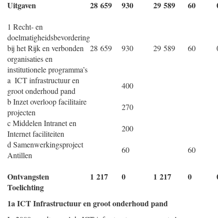
Uitgaven
28 659
930
29 589
60
1 Recht- en
doelmatigheidsbevordering
bij het Rijk en verbonden
28 659
930
29 589
60
organisaties en
institutionele programma’s
a ICT infrastructuur en
400
groot onderhoud pand
b Inzet overloop facilitaire
270
projecten
c Middelen Intranet en
200
Internet faciliteiten
d Samenwerkingsproject
60
60
Antillen
Ontvangsten
1 217
0
1 217
0
Toelichting
1a ICT Infrastructuur en groot onderhoud pand