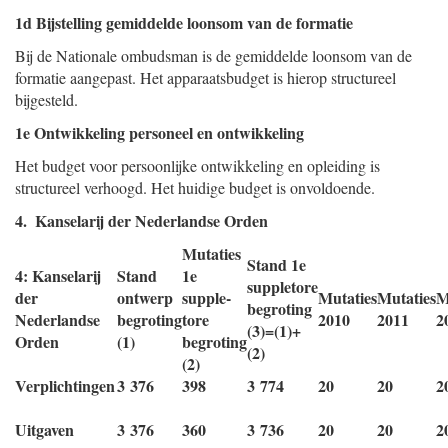
1d Bijstelling gemiddelde loonsom van de formatie
Bij de Nationale ombudsman is de gemiddelde loonsom van de
formatie aangepast. Het apparaatsbudget is hierop structureel
bijgesteld.
1e Ontwikkeling personeel en ontwikkeling
Het budget voor persoonlijke ontwikkeling en opleiding is
structureel verhoogd. Het huidige budget is onvoldoende.
4. Kanselarij der Nederlandse Orden
Mutaties
Stand 1e
4: Kanselarij
Stand
1e
suppletore
der
ontwerp
supple-
Mutaties
Mutaties
M
begroting
Nederlandse
begroting
tore
2010
2011
2
(3)=(1)+
Orden
(1)
begroting
(2)
(2)
Verplichtingen
3 376
398
3 774
20
20
2
Uitgaven
3 376
360
3 736
20
20
2