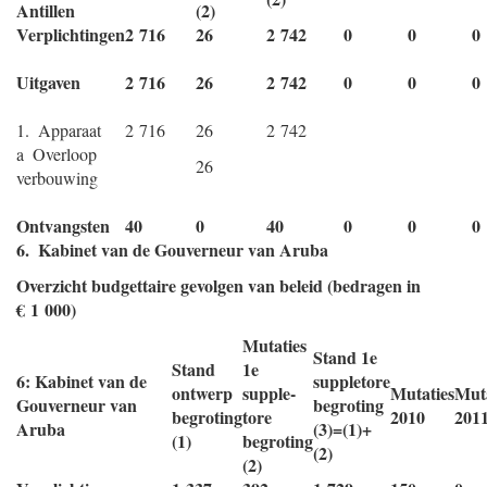
Antillen
(2)
Verplichtingen
2 716
26
2 742
0
0
0
Uitgaven
2 716
26
2 742
0
0
0
1. Apparaat
2 716
26
2 742
a Overloop
26
verbouwing
Ontvangsten
40
0
40
0
0
0
6. Kabinet van de Gouverneur van Aruba
Overzicht budgettaire gevolgen van beleid (bedragen in
€ 1 000)
Mutaties
Stand 1e
Stand
1e
6: Kabinet van de
suppletore
ontwerp
supple-
Mutaties
Muta
Gouverneur van
begroting
begroting
tore
2010
201
Aruba
(3)=(1)+
(1)
begroting
(2)
(2)