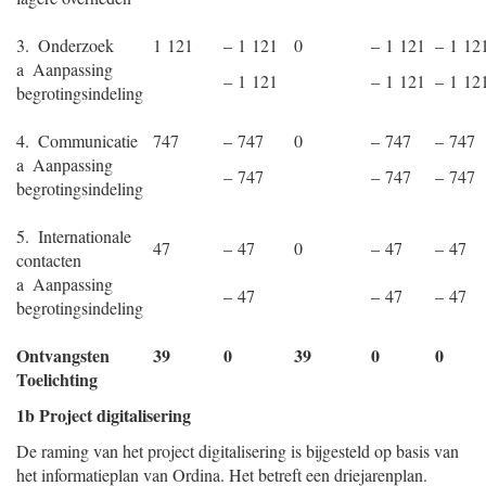
3. Onderzoek
1 121
– 1 121
0
– 1 121
– 1 12
a Aanpassing
– 1 121
– 1 121
– 1 12
begrotingsindeling
4. Communicatie
747
– 747
0
– 747
– 747
a Aanpassing
– 747
– 747
– 747
begrotingsindeling
5. Internationale
47
– 47
0
– 47
– 47
contacten
a Aanpassing
– 47
– 47
– 47
begrotingsindeling
Ontvangsten
39
0
39
0
0
Toelichting
1b Project digitalisering
De raming van het project digitalisering is bijgesteld op basis van
het informatieplan van Ordina. Het betreft een driejarenplan.