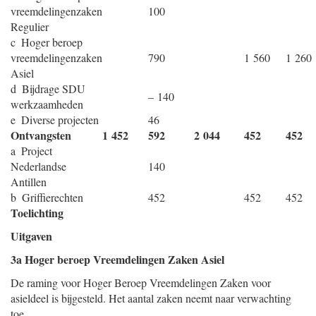
vreemdelingenzaken
100
Regulier
c Hoger beroep
vreemdelingenzaken
790
1 560
1 260
Asiel
d Bijdrage SDU
– 140
werkzaamheden
e Diverse projecten
46
Ontvangsten
1 452
592
2 044
452
452
a Project
Nederlandse
140
Antillen
b Griffierechten
452
452
452
Toelichting
Uitgaven
3a Hoger beroep Vreemdelingen Zaken Asiel
De raming voor Hoger Beroep Vreemdelingen Zaken voor
asieldeel is bijgesteld. Het aantal zaken neemt naar verwachting
toe.