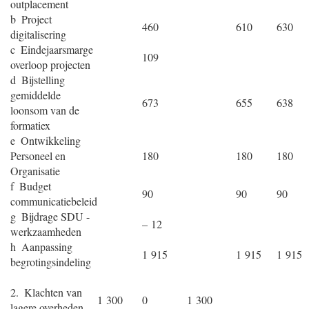
outplacement
b Project
460
610
630
digitalisering
c Eindejaarsmarge
109
overloop projecten
d Bijstelling
gemiddelde
673
655
638
loonsom van de
formatiex
e Ontwikkeling
Personeel en
180
180
180
Organisatie
f Budget
90
90
90
communicatiebeleid
g Bijdrage SDU -
– 12
werkzaamheden
h Aanpassing
1 915
1 915
1 915
begrotingsindeling
2. Klachten van
1 300
0
1 300
lagere overheden