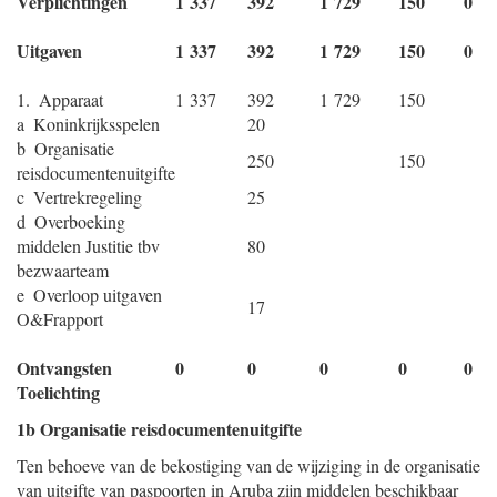
Verplichtingen
1 337
392
1 729
150
0
Uitgaven
1 337
392
1 729
150
0
1. Apparaat
1 337
392
1 729
150
a Koninkrijksspelen
20
b Organisatie
250
150
reisdocumentenuitgifte
c Vertrekregeling
25
d Overboeking
middelen Justitie tbv
80
bezwaarteam
e Overloop uitgaven
17
O&Frapport
Ontvangsten
0
0
0
0
0
Toelichting
1b Organisatie reisdocumentenuitgifte
Ten behoeve van de bekostiging van de wijziging in de organisatie
van uitgifte van paspoorten in Aruba zijn middelen beschikbaar