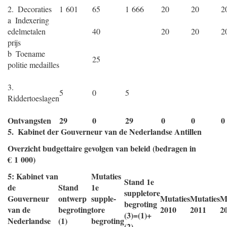
2. Decoraties
1 601
65
1 666
20
20
2
a Indexering
edelmetalen
40
20
20
2
prijs
b Toename
25
politie medailles
3.
5
0
5
Riddertoeslagen
Ontvangsten
29
0
29
0
0
0
5. Kabinet der Gouverneur van de Nederlandse Antillen
Overzicht budgettaire gevolgen van beleid (bedragen in
€ 1 000)
5: Kabinet van
Mutaties
Stand 1e
de
Stand
1e
suppletore
Gouverneur
ontwerp
supple-
Mutaties
Mutaties
M
begroting
van de
begroting
tore
2010
2011
2
(3)=(1)+
Nederlandse
(1)
begroting
(2)