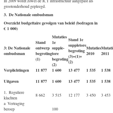
In 2009 wordt zowel de ICT infrastructuur aangepast als
grootonderhoud gepleegd.
3. De Nationale ombudsman
Overzicht budgettaire gevolgen van beleid (bedragen in
€ 1 000)
Mutaties
Stand 1e
Stand
1e
suppletore
3: De Nationale
ontwerp
supple-
Mutaties
Mutati
begroting
ombudsman
begroting
tore
2010
2011
(3)=(1)+
(1)
begroting
(2)
(2)
Verplichtingen
11 877
1 600
13 477
1 535
1 538
Uitgaven
11 877
1 600
13 477
1 535
1 538
1. Reguliere
8 662
3 515
12 177
3 450
3 453
klachten
a Vertraging
beroep
100