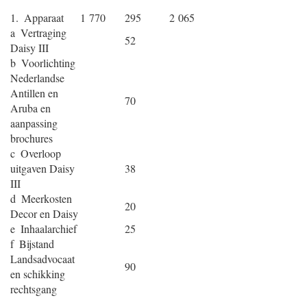
1. Apparaat
1 770
295
2 065
a Vertraging
52
Daisy III
b Voorlichting
Nederlandse
Antillen en
70
Aruba en
aanpassing
brochures
c Overloop
uitgaven Daisy
38
III
d Meerkosten
20
Decor en Daisy
e Inhaalarchief
25
f Bijstand
Landsadvocaat
90
en schikking
rechtsgang