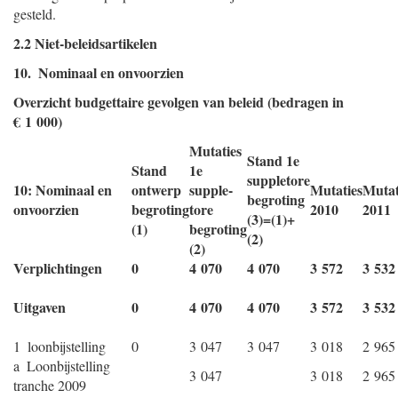
gesteld.
2.2 Niet-beleidsartikelen
10. Nominaal en onvoorzien
Overzicht budgettaire gevolgen van beleid (bedragen in
€ 1 000)
Mutaties
Stand 1e
Stand
1e
suppletore
10: Nominaal en
ontwerp
supple-
Mutaties
Mutat
begroting
onvoorzien
begroting
tore
2010
2011
(3)=(1)+
(1)
begroting
(2)
(2)
Verplichtingen
0
4 070
4 070
3 572
3 532
Uitgaven
0
4 070
4 070
3 572
3 532
1 loonbijstelling
0
3 047
3 047
3 018
2 965
a Loonbijstelling
3 047
3 018
2 965
tranche 2009