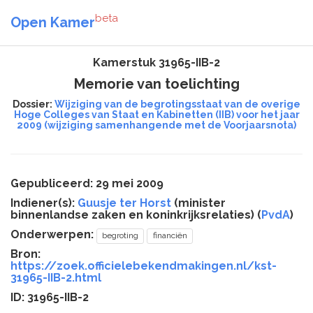
beta
Open Kamer
Kamerstuk 31965-IIB-2
Memorie van toelichting
Dossier:
Wijziging van de begrotingsstaat van de overige
Hoge Colleges van Staat en Kabinetten (IIB) voor het jaar
2009 (wijziging samenhangende met de Voorjaarsnota)
Gepubliceerd: 29 mei 2009
Indiener(s):
Guusje ter Horst
(minister
binnenlandse zaken en koninkrijksrelaties) (
PvdA
)
Onderwerpen:
begroting
financiën
Bron:
https://zoek.officielebekendmakingen.nl/kst-
31965-IIB-2.html
ID: 31965-IIB-2