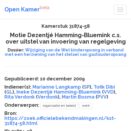
beta
Open Kamer
Kamerstuk 31874-58
Motie Dezentjé Hamming-Bluemink c.s.
over uitstel van invoering van regelgeving
Dossier:
Wijziging van de Wet kinderopvang in verband
met een herziening van het stelsel van gastouderopvang
Gepubliceerd: 10 december 2009
Indiener(s):
Marianne Langkamp
(
SP
),
Tofik Dibi
(
GL
),
Ineke Dezentjé Hamming-Bluemink
(
VVD
),
Rita Verdonk
(
Verdonk
),
Martin Bosma
(
PVV
)
Onderwerpen:
organisatie en beleid
werk
Bron:
https://zoek.officielebekendmakingen.nl/kst-
31874-58.html