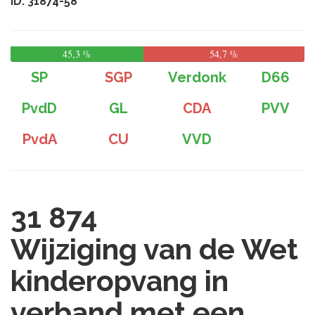
ID: 31874-58
45,3 %
54,7 %
SP
SGP
Verdonk
D66
PvdD
GL
CDA
PVV
PvdA
CU
VVD
31 874
Wijziging van de Wet
kinderopvang in
verband met een