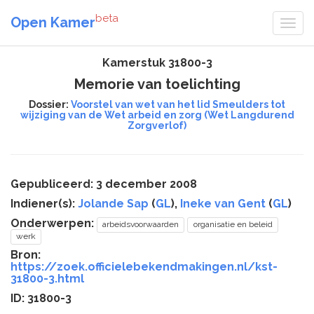
beta
Open Kamer
Kamerstuk 31800-3
Memorie van toelichting
Dossier:
Voorstel van wet van het lid Smeulders tot
wijziging van de Wet arbeid en zorg (Wet Langdurend
Zorgverlof)
Gepubliceerd: 3 december 2008
Indiener(s):
Jolande Sap
(
GL
),
Ineke van Gent
(
GL
)
Onderwerpen:
arbeidsvoorwaarden
organisatie en beleid
werk
Bron:
https://zoek.officielebekendmakingen.nl/kst-
31800-3.html
ID: 31800-3