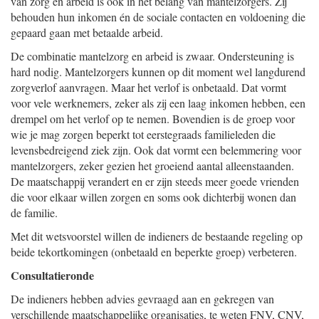
van zorg en arbeid is ook in het belang van mantelzorgers. Zij
behouden hun inkomen én de sociale contacten en voldoening die
gepaard gaan met betaalde arbeid.
De combinatie mantelzorg en arbeid is zwaar. Ondersteuning is
hard nodig. Mantelzorgers kunnen op dit moment wel langdurend
zorgverlof aanvragen. Maar het verlof is onbetaald. Dat vormt
voor vele werknemers, zeker als zij een laag inkomen hebben, een
drempel om het verlof op te nemen. Bovendien is de groep voor
wie je mag zorgen beperkt tot eerstegraads familieleden die
levensbedreigend ziek zijn. Ook dat vormt een belemmering voor
mantelzorgers, zeker gezien het groeiend aantal alleenstaanden.
De maatschappij verandert en er zijn steeds meer goede vrienden
die voor elkaar willen zorgen en soms ook dichterbij wonen dan
de familie.
Met dit wetsvoorstel willen de indieners de bestaande regeling op
beide tekortkomingen (onbetaald en beperkte groep) verbeteren.
Consultatieronde
De indieners hebben advies gevraagd aan en gekregen van
verschillende maatschappelijke organisaties, te weten FNV, CNV,